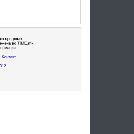
ка програма.
вежена во TIME.mk
формации.
Контакт
012