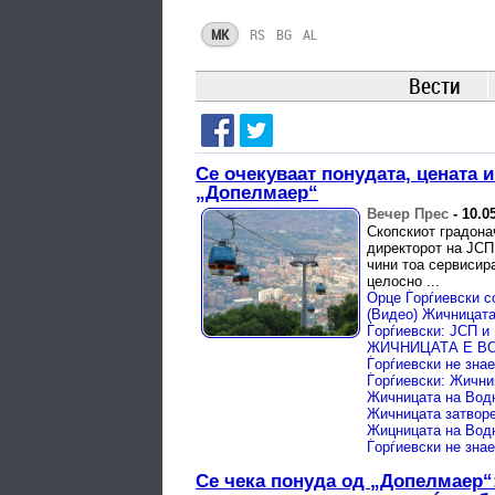
MK
RS
BG
AL
Вести
Се очекуваат понудата, цената 
„Допелмаер“
Вечер Прес
-
10.0
Скопскиот градона
директорот на ЈСП
чини тоа сервисира
целосно ...
Жичницата на Водн
Се чека понуда од „Допелмаер“: