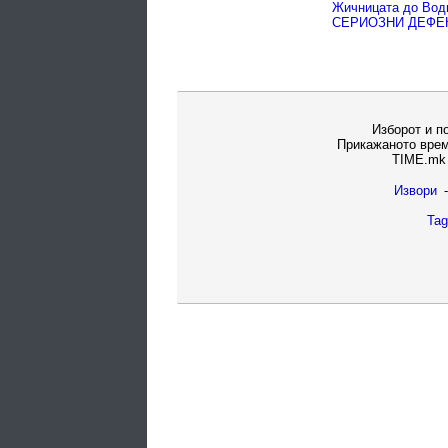
СЕРИОЗНИ ДЕФЕК
Изборот и п
Прикажаното врем
TIME.mk 
Извори
-
Tag