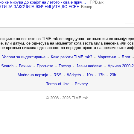
Жичницата до Водно ќе мирува до крајот на летото - ова е причината!
ПРВ.мк
ТИ ЈА ЗАКОЧИЈА ЖИЧНИЦАТА ДО ЕСЕН
Вечер
озициите на вестите на TIME.mk се одредуваат автоматски со компјутерс
е, или датум, се однесува на моментот кога веста била внесена или ос
не презема никаква одговорност за веродостојноста на преземените ин
Услови за индексирање
-
Како работи TIME.mk?
-
Маркетинг
-
Блог
-
 Search
-
Речник
-
Прогноза
-
Трезор
-
Јавни набавки
-
Архива 2000-2
Мобилна верзија
-
RSS
-
Widgets
-
10h
-
17h
-
23h
Terms of Use
-
Privacy
© 2008 - 2026 TIME.mk