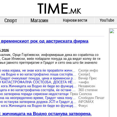
TIME.mk
ВЕСТИ
NEWS
Спорт
Магазин
Најнови вести
YouTube
и временскиот рок од австриската фирма
5.2026
чалник, Орце Ѓорѓиевски, информираше дека во соработка со
, Саше Илиески, веќе побарале понуда за да видат колку ќе ги
ње јавното претпријатие и Градот и сето она што би значело
Орце Ѓорѓиевски со нова изјава, не знае кога ќе проработи жичницата на Водно
Скопје инфо
(Видео) Жичницата на Водно е во катастрофално лоша состојба, ќе остане затворена додека не се сервисира, за да не се случи ново Кочани, вели Ѓорѓиевски
Скопје1
Ѓорѓиевски: ЈСП и Градот очекуваат понуда, цена и временски рок за поправка на Жичницата на Водно – останува затворена додека не се обезбедат услови за безбедно користење
Вечер Прес
ЖИЧНИЦАТА Е ВО КАТАСТРОФАЛНА СОСТОЈБА, ДОСЕГА НЕ БИЛА СЕРВИСИРАНА Ѓорѓиевски очекува понуда, цена и временски рок за поправката
+инфо
Ѓорѓиевски не знае кога Жичницата на Водно ќе биде во функција, чека понуда за сервисирање
Независен
Ѓорѓиевски: Жичницата е во катастрофална состојба, ќе остане затворена додека целосно не се сервисира
360 степени
о затворена поради сериозни недостатоци
Прва Скопска
Жичницата затворена на неопределено време, Градот чека понуда за нејзино сервисирање
Слободен Печат
Жицницата на Водно останува затворена додека ЈСП и Градот да добијат понуда, цена и временски рок за поправка
iNFOMAX
Ѓорѓиевски не знае кога Жичницата на Водно ќе биде во функција, чека понуда за сервисирање
Фокус
 жичницата на Водно останува затворена,