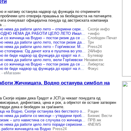
оти
о и натаму останува надвор од функција по откриените
 проблеми што отворија прашања за безбедноста на патниците.
сега очекуваат официјална понуда од австриската компанија
 ...
Жичницата на Водно нема да работи цело лето – откриени сериозни дефекти и ризик од паѓање на гондола
Скопје инфо
ЖИЧНИЦАТА НА ВОДНО НЕМА ДА РАБОТИ ЦЕЛО ЛЕТО Имало опасност да се откачи гондола
+инфо
Летово нема возење со жичница на Водно – постои ризик да се откачи гондола
Слободен Печат
Жичницата на Водно нема да работи цело лето, постои ризик да се откачи гондола
Трн
Жичницата на Водно нема да работи цело лето – Ѓорѓиевски: Можело да се случи да се откачи гондола
Press24
Жичницата на Водно стопирана: Од денот кога е пуштена во употреба, жичницата не била сервисирана
24Инфо
Жичницата на Водно ќе биде надвор од функција до крајот на летото
Булевар
о нема да работи цело лето, вели Ѓорѓиевски
Независен
Летово нема возење со жичница на Водно – постои ризик да се откачи гондола
Либертас
Жичницата на Водно ќе биде надвор од функција до крајот на летото
Фокус
1
-
еМагазин
работи Жичницата, Водно останува симбол на
 Скопје изјави дека Градот и ЈСП ја чекаат понудата од
висирање, дефектажа, цена и рок, а објектот ќе остане затворен
тврди дека е безбеден за граѓаните.
Летово нема жичница на Водно, Скопје останува без бегството од градот
Рацин
Жичницата на Водно нема да работи со месеци – утврдени проблеми при техничките контроли
Бизнис Вести
Откриен сериозен ризик – што навистина се случува со жичницата на Водно?
ПРВ.мк
Жичницата на Водно нема да работи цело лето поради сериозни безбедносни ризици
4NEWS
 работи жичницата на Водно
Press24