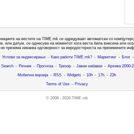
озициите на вестите на TIME.mk се одредуваат автоматски со компјутерс
е, или датум, се однесува на моментот кога веста била внесена или ос
не презема никаква одговорност за веродостојноста на преземените ин
Услови за индексирање
-
Како работи TIME.mk?
-
Маркетинг
-
Блог
-
 Search
-
Речник
-
Прогноза
-
Трезор
-
Јавни набавки
-
Архива 2000-2
Мобилна верзија
-
RSS
-
Widgets
-
10h
-
17h
-
23h
Terms of Use
-
Privacy
© 2008 - 2026 TIME.mk