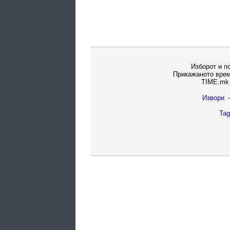
Изборот и п
Прикажаното врем
TIME.mk 
Извори
-
Tag