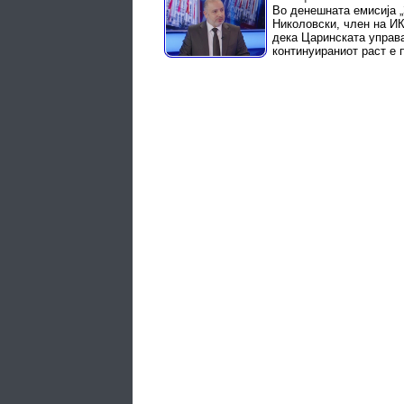
Во денешната емисија „
Николовски, член на И
дека Царинската управа
континуираниот раст е 