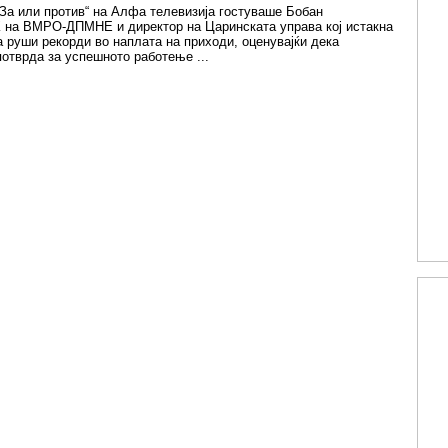
За или против“ на Алфа телевизија гостуваше Бобан
К на ВМРО-ДПМНЕ и директор на Царинската управа кој истакна
 руши рекорди во наплата на приходи, оценувајќи дека
потврда за успешното работење ...