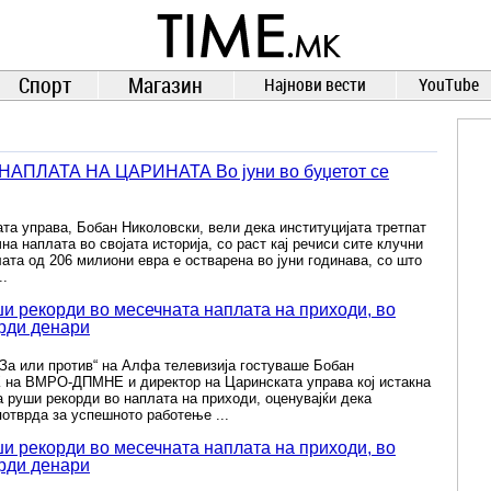
TIME.mk
ВЕСТИ
NEWS
Спорт
Магазин
Најнови вести
YouTube
ПЛАТА НА ЦАРИНАТА Во јуни во буџетот се
та управа, Бобан Николовски, вели дека институцијата третпат
а наплата во својата историја, со раст кај речиси сите клучни
ата од 206 милиони евра е остварена во јуни годинава, со што
..
и рекорди во месечната наплата на приходи, во
арди денари
За или против“ на Алфа телевизија гостуваше Бобан
К на ВМРО-ДПМНЕ и директор на Царинската управа кој истакна
 руши рекорди во наплата на приходи, оценувајќи дека
потврда за успешното работење ...
и рекорди во месечната наплата на приходи, во
арди денари