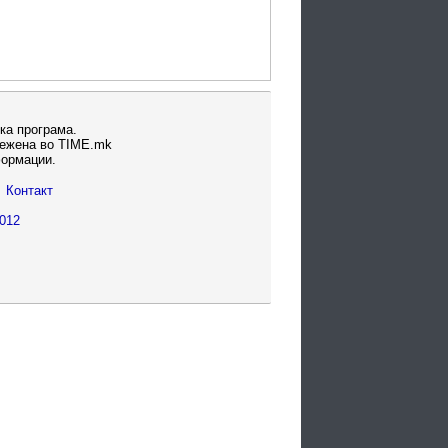
ка програма.
вежена во TIME.mk
формации.
Контакт
012