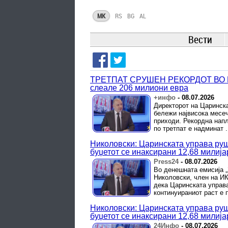
MK
RS
BG
AL
Вести
TРЕТПАТ СРУШЕН РЕКОРДОТ ВО НА
слеале 206 милиони евра
+инфо
-
08.07.2026
Директорот на Царинска
бележи највисока месечн
приходи. Рекордна напл
по третпат е надминат .
Николовски: Царинската управа руш
буџетот се инаксирани 12,68 милиј
Press24
-
08.07.2026
Во денешната емисија „
Николовски, член на И
дека Царинската управа
континуираниот раст е 
Николовски: Царинската управа руш
буџетот се инаксирани 12,68 милиј
24Инфо
-
08.07.2026