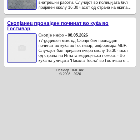
внатрешни работи. Случајот во полицијата бил
пријавен околу 16:30 часот од страна на екипа
на Итната медицинска помош.
Скопјанец пронајден починат во куќа во
Гостивар
Скопје инфо
-
08.05.2026
77-gодишен маж од Скопје бил пронајден
починат во куќа во Гостивар, информира МВР.
Случајот бил пријавен вчера околу 16:30 часот
од страна на Итната медицинска помош. - Во
куќа на улицата ‘Никола Тесла’ во Гостивар е
пронајден починат Д.А.
Desktop TIME.mk
© 2008 - 2026