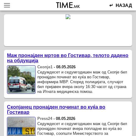
↵ НАЗАД
Маж пронајден мртов во Гостивар, телото дадено
на обдукција
Скопје1
-
08.05.2026
Седумдесет и седумгодишен маж од Скопје бил
пронајден починат во куќа во Гостивар,
информира МВР. Според полицијата, случајот
бил пријавен вчера околу 16:30 часот од страна
на Итната медицинска помош.
Скопјанец пронајден починат во куќа во
Гостивар
Press24
-
08.05.2026
Седумдесет и седумгодишен маж од Скопје бил
пронајден починат вчера попладне во куќа во
Гостивар, соопшти Министерството за