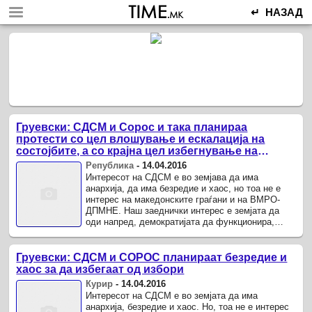
↵ НАЗАД
Груевски: СДСМ и Сорос и така планираа
протести со цел влошување и ескалација на
состојбите, а со крајна цел избегнување на
изборите
Република
-
14.04.2016
Интересот на СДСМ е во земјава да има
анархија, да има безредие и хаос, но тоа не е
интерес на македонските граѓани и на ВМРО-
ДПМНЕ. Наш заеднички интерес е земјата да
оди напред, демократијата да функционира,
одлуките на слободни и фер избори да ги ...
Груевски: СДСМ и СОРОС планираат безредие и
хаос за да избегаат од избори
Курир
-
14.04.2016
Интересот на СДСМ е во земјата да има
анархија, безредие и хаос. Но, тоа не е интерес