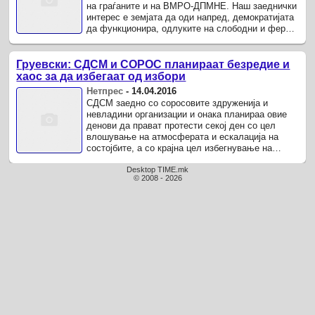
на граѓаните и на ВМРО-ДПМНЕ. Наш заеднички
интерес е земјата да оди напред, демократијата
да функционира, одлуките на слободни и фер
избори да ги ностат ...
Груевски: СДСМ и СОРОС планираат безредие и
хаос за да избегаат од избори
Нетпрес
-
14.04.2016
СДСМ заедно со соросовите здруженија и
невладини организации и онака планираа овие
денови да прават протести секој ден со цел
влошување на атмосферата и ескалација на
состојбите, а со крајна цел избегнување на
изборите.
Desktop TIME.mk
© 2008 - 2026