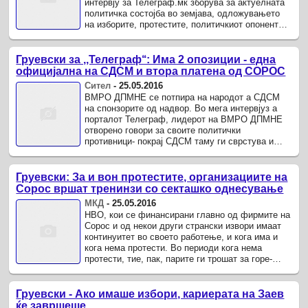
интервју за Телеграф.мк зборува за актуелната
политичка состојба во земјава, одложувањето
на изборите, протестите, политичкиот опонент
Зоран Заев, работата на СЈО.
Груевски за ,,Телеграф‘‘: Има 2 опозиции - една
официјална на СДСМ и втора платена од СОРОС
Сител
-
25.05.2016
ВМРО ДПМНЕ се потпира на народот а СДСМ
на спонзорите од надвор. Во мега интервјуз а
порталот Телеграф, лидерот на ВМРО ДПМНЕ
отворено говори за своите политички
противници- покрај СДСМ таму ги сврстува и
невладините на СОРОС. Ние имаме две
опозиции.
Груевски: За и вон протестите, организациите на
Сорос вршат тренинзи со секташко однесување
МКД
-
25.05.2016
НВО, кои се финансирани главно од фирмите на
Сорос и од некои други странски извори имаат
континуитет во своето работење, и кога има и
кога нема протести. Во периоди кога нема
протести, тие, пак, парите ги трошат за горе-
долу истите луѓе, но во ...
Груевски - Ако имаше избори, кариерата на Заев
ќе завршеше