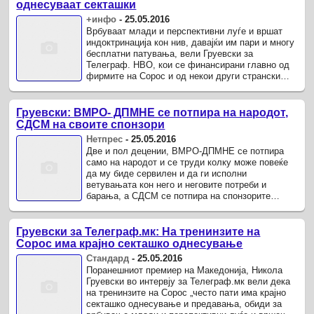
однесуваат секташки
+инфо
-
25.05.2016
Врбуваат млади и перспективни луѓе и вршат
индоктринација кон нив, давајќи им пари и многу
бесплатни патувања, вели Груевски за
Телеграф. НВО, кои се финансирани главно од
фирмите на Сорос и од некои други странски
извори, имаат континуитет во ...
Груевски: ВМРО- ДПМНЕ се потпира на народот,
СДСМ на своите спонзори
Нетпрес
-
25.05.2016
Две и пол децении, ВМРО-ДПМНЕ се потпира
само на народот и се труди колку може повеќе
да му биде сервилен и да ги исполни
ветувањата кон него и неговите потреби и
барања, а СДСМ се потпира на спонзорите
однадвор и се сервилни кон нив, а не кон ...
Груевски за Телеграф.мк: На тренинзите на
Сорос има крајно секташко однесување
Стандард
-
25.05.2016
Поранешниот премиер на Македонија, Никола
Груевски во интервју за Телеграф.мк вели дека
на тренинзите на Сорос „често пати има крајно
секташко однесување и предавања, обиди за