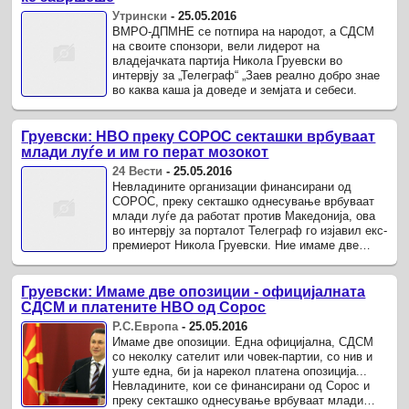
Утрински
-
25.05.2016
ВМРО-ДПМНЕ се потпира на народот, а СДСМ
на своите спонзори, вели лидерот на
владејачката партија Никола Груевски во
интервју за „Телеграф“ „Заев реално добро знае
во каква каша ја доведе и земјата и себеси.
Груевски: НВО преку СОРОС секташки врбуваат
млади луѓе и им го перат мозокот
24 Вести
-
25.05.2016
Невладините организации финансирани од
СОРОС, преку секташко однесување врбуваат
млади луѓе да работат против Македонија, ова
во интервју за порталот Телеграф го изјавил екс-
премиерот Никола Груевски. Ние имаме две
опозиции.
Груевски: Имаме две опозиции - официјалната
СДСМ и платените НВО од Сорос
Р.С.Европа
-
25.05.2016
Имаме две опозиции. Една официјална, СДСМ
со неколку сателит или човек-партии, со нив и
уште една, би ја нарекол платена опозиција...
Невладините, кои се финансирани од Сорос и
преку секташко однесување врбуваат млади