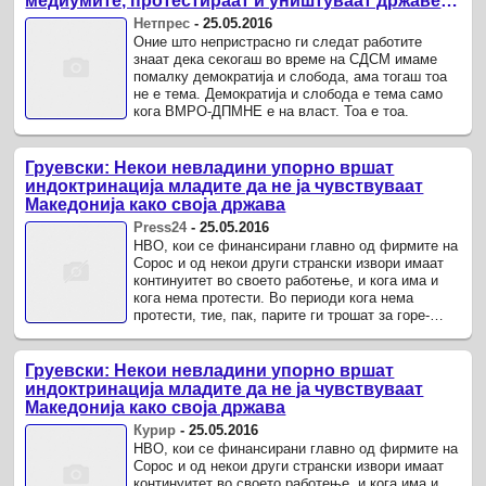
медиумите, протестираат и уништуваат државен
имот
Нетпрес
-
25.05.2016
Оние што непристрасно ги следат работите
знаат дека секогаш во време на СДСМ имаме
помалку демократија и слобода, ама тогаш тоа
не е тема. Демократија и слобода е тема само
кога ВМРО-ДПМНЕ е на власт. Тоа е тоа.
Груевски: Некои невладини упорно вршат
индоктринација младите да не ја чувствуваат
Македонија како своја држава
Press24
-
25.05.2016
НВО, кои се финансирани главно од фирмите на
Сорос и од некои други странски извори имаат
континуитет во своето работење, и кога има и
кога нема протести. Во периоди кога нема
протести, тие, пак, парите ги трошат за горе-
долу истите луѓе, но во ...
Груевски: Некои невладини упорно вршат
индоктринација младите да не ја чувствуваат
Македонија како своја држава
Курир
-
25.05.2016
НВО, кои се финансирани главно од фирмите на
Сорос и од некои други странски извори имаат
континуитет во своето работење, и кога има и