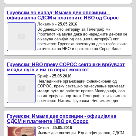
луѓе да работат против ...
Груевски во напад: Имаме две опозиции –
официјална СДСМ и платените НВО од Сорос
Локално
-
25.05.2016
Во денешното интервју за Телеграф мк
(порталот најавува дека во наредните денови ке
објавува серијал од ова „мега интервју“) екс
премиерот Груевски раскажува дека граѓанските
активисти на НВО и претежно на Сорос биле
заведувани а предавањата и ...
Груевски: НВО преку СОРОС секташки врбуваат
млади луѓе и им го перат мозокот
Бриф
-
25.05.2016
Невладините организации финансирани од
СОРОС, преку секташко однесување врбуваат
млади луѓе да работат против Македонија, ова
во интервју за порталот Телеграф го изјавил екс-
премиерот Никола Груевски. Ние имаме две
опозиции.
Груевски: Имаме две опозиции - официјална
СДСМ и платените НВО од Сорос
Сител
-
25.05.2016
Имаме две опозиции. Една официјална, СДСМ