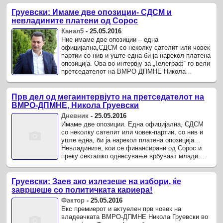
Груевски: Имаме две опозиции- СДСМ и
невладините платени од Сорос
Канал5
-
25.05.2016
Ние имаме две опозиции – една
официјална,СДСМ со неколку сателит или човек
партии со нив и уште една би ја нарекол платена
опозиција. Ова во интервју за „Телеграф“ го вели
претседателот на ВМРО ДПМНЕ Никола
Груевски алудирајќи на невладините ...
Прв дел од мегаинтервјуто на претседателот на
ВМРО-ДПМНЕ, Никола Груевски
Дневник
-
25.05.2016
Имаме две опозиции. Една официјална, СДСМ
со неколку сателит или човек-партии, со нив и
уште една, би ја нарекол платена опозиција...
Невладините, кои се финансирани од Сорос и
преку секташко однесување врбуваат млади
луѓе да работат против ...
Груевски: Заев ако излезеше на избори, ќе
завршеше со политичката кариера!
Фактор
-
25.05.2016
Екс премиерот и актуелен прв човек на
владеачката ВМРО-ДПМНЕ Никола Груевски во