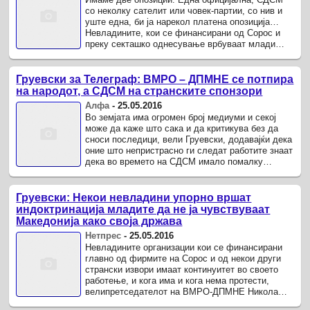
со неколку сателит или човек-партии, со нив и
уште една, би ја нарекол платена опозиција…
Невладините, кои се финансирани од Сорос и
преку секташко однесување врбуваат млади
луѓе да работат против ...
Груевски за Телеграф: ВМРО – ДПМНЕ се потпира
на народот, а СДСМ на странските спонзори
Алфа
-
25.05.2016
Во земјата има огромен број медиуми и секој
може да каже што сака и да критикува без да
сноси последици, вели Груевски, додавајќи дека
оние што непристрасно ги следат работите знаат
дека во времето на СДСМ имало помалку
демократија и слобода, ама ...
Груевски: Некои невладини упорно вршат
индоктринација младите да не ја чувствуваат
Македонија како своја држава
Нетпрес
-
25.05.2016
Невладините организации кои се финансирани
главно од фирмите на Сорос и од некои други
странски извори имаат континуитет во своето
работење, и кога има и кога нема протести,
велипретседателот на ВМРО-ДПМНЕ Никола
Груевски во интервју за Телеграф.мк .