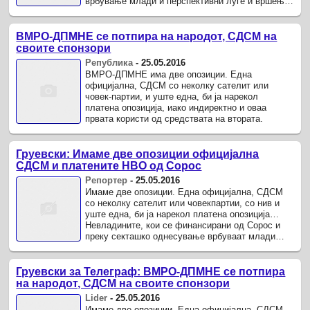
врбување млади и перспективни луѓе и вршење
индоктринација кон нив“.
ВМРО-ДПМНЕ се потпира на народот, СДСМ на
своите спонзори
Република
-
25.05.2016
ВМРО-ДПМНЕ има две опозиции. Една
официјална, СДСМ со неколку сателит или
човек-партии, и уште една, би ја нарекол
платена опозиција, иако индиректно и оваа
првата користи од средствата на втората.
Груевски: Имаме две опозиции официјална
СДСМ и платените НВО од Сорос
Репортер
-
25.05.2016
Имаме две опозиции. Една официјална, СДСМ
со неколку сателит или човек­партии, со нив и
уште една, би ја нарекол платена опозиција…
Невладините, кои се финансирани од Сорос и
преку секташко однесување врбуваат млади
луѓе да работат против ...
Груевски за Телеграф: ВМРО-ДПМНЕ се потпира
на народот, СДСМ на своите спонзори
Lider
-
25.05.2016
Имаме две опозиции. Една официјална, СДСМ