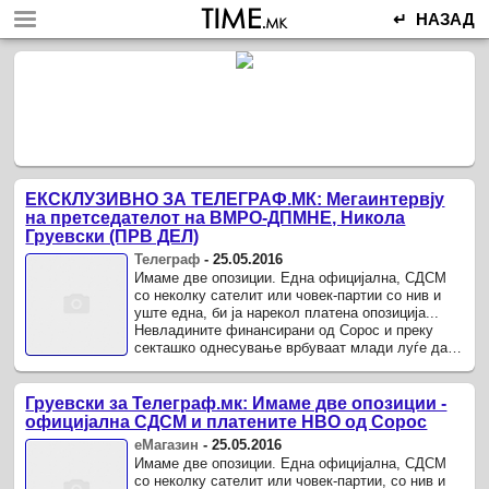
↵ НАЗАД
ЕКСКЛУЗИВНО ЗА ТЕЛЕГРАФ.МК: Мегаинтервју
на претседателот на ВМРО-ДПМНЕ, Никола
Груевски (ПРВ ДЕЛ)
Телеграф
-
25.05.2016
Имаме две опозиции. Една официјална, СДСМ
со неколку сателит или човек-партии со нив и
уште една, би ја нарекол платена опозиција...
Невладините финансирани од Сорос и преку
секташко однесување врбуваат млади луѓе да
работат против Македонија, ...
Груевски за Телеграф.мк: Имаме две опозиции -
официјална СДСМ и платените НВО од Сорос
еМагазин
-
25.05.2016
Имаме две опозиции. Една официјална, СДСМ
со неколку сателит или човек-партии, со нив и