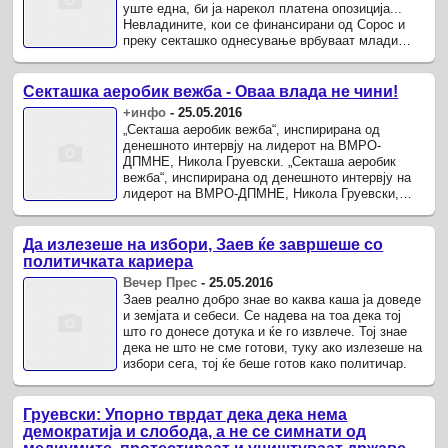
уште една, би ја нарекол платена опозиција...
Невладините, кои се финансирани од Сорос и
преку секташко однесување врбуваат млади
луѓе да работат против ...
Секташка аеробик вежба - Оваа влада не чини!
+инфо
-
25.05.2016
„Секташа аеробик вежба“, инспирирана од
денешното интервју на лидерот на ВМРО-
ДПМНЕ, Никола Груевски. „Секташа аеробик
вежба“, инспирирана од денешното интервју на
лидерот на ВМРО-ДПМНЕ, Никола Груевски,
каде во еден дел вели: - Па, еве, еден пример ...
Да излезеше на избори, Заев ќе завршеше со
политичката кариера
Вечер Прес
-
25.05.2016
Заев реално добро знае во каква каша ја доведе
и земјата и себеси. Се надева на тоа дека тој
што го донесе дотука и ќе го извлече. Тој знае
дека не што не сме готови, туку ако излезеше на
избори сега, тој ќе беше готов како политичар.
Груевски: Упорно тврдат дека дека нема
демократија и слобода, а не се симнати од