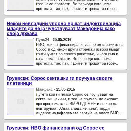
кога нема протести. Во периоди кога нема
протести, тие, пак, парите ги трошат за горе-
долу истите луѓе, но во ...
Некои невладини упорно вршат индоктринација
младите да не ја чувствуваат Македонија како
своја држава
Пулс24
-
25.05.2016
НВО, кои се финансирани главно од фирмите на
Сорос и од некои други странски извори имаат
континуитет во своето работење, и кога има и
кога нема протести. Во периоди кога нема
протести, тие, пак, парите ги трошат за горе-
долу истите луѓе, но во ...
Груевски: Сорос секташки ги поучува своите
платеници
Макфакс
-
25.05.2016
Луѓето кои ги плаќа Сорос се поучуваат на
секташки начини, и тоа на пример, да скокаат
врз програмата на ВМРО-ДПМНЕ и во хор да
повторуваат „Оваа влада не чини“, тврди
лидерот на најголемата партија на власт ВМРО-
ДПМНЕ, Никола Груевски.
Груевски: НВО финансирани од Сорос се