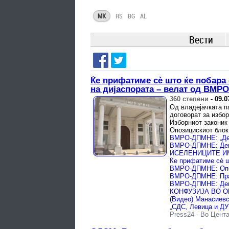
MK
RS
BG
AL
Вести
Ќе прифатиме сè што ќе побара 
на дијаспората – велат од ВМ
360 степени
-
09.0
Од владејачката п
договорат за избо
Изборниот законик
Опозицискиот блок
Press24
-
Во Цент