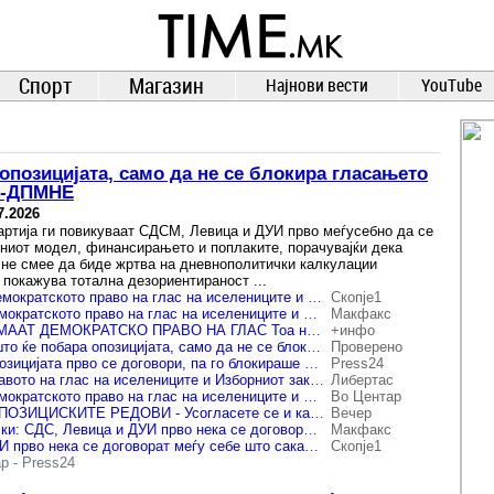
TIME.mk
ВЕСТИ
NEWS
Спорт
Магазин
Најнови вести
YouTube
опозицијата, само да не се блокира гласањето
РО-ДПМНЕ
7.2026
артија ги повикуваат СДСМ, Левица и ДУИ прво меѓусебно да се
рниот модел, финансирањето и поплаките, порачувајќи дека
 не смее да биде жртва на дневнополитички калкулации
 покажува тотална дезориентираност ...
ВМРО-ДПМНЕ: „Демократското право на глас на иселениците и Изборниот законик, не смеат да бидат жртви на дневнополитички калкулации на СДС, Левица и ДУИ“
Скопје1
ВМРО-ДПМНЕ: Демократското право на глас на иселениците и Изборниот законик, не смеат да бидат жртви на дневнополитички калкулации на СДС, Левица и ДУИ
Макфакс
ИСЕЛЕНИЦИТЕ ИМААТ ДЕМОКРАТСКО ПРАВО НА ГЛАС Тоа не смее да биде жртва на калкулаците на СДСМ, Левица и на ДУИ
+инфо
Ќе прифатиме сè што ќе побара опозицијата, само да не се блокира гласањето на дијаспората – велат од ВМРО-ДПМНЕ
Проверено
ВМРО-ДПМНЕ: Опозицијата прво се договори, па го блокираше Изборниот законик
Press24
ВМРО-ДПМНЕ: Правото на глас на иселениците и Изборниот законик не смеат да бидат жртви на дневнополитички калкулации на СДС, Левица и ДУИ
Либертас
ВМРО-ДПМНЕ: Демократското право на глас на иселениците и Изборниот законик, не смеат да бидат жртви на дневнополитички калкулации на СДС, Левица и ДУИ
Во Центар
КОНФУЗИЈА ВО ОПОЗИЦИСКИТЕ РЕДОВИ - Усогласете се и кажете што сакате, ние ќе прифатиме, им порачаа од ВМРО-ДПМНЕ
Вечер
(Видео) Манасиевски: СДС, Левица и ДУИ прво нека се договорат меѓу себе што сакаат од Изборниот законик, ВМРО-ДПМНЕ е подготвено за разговор
Макфакс
„СДС, Левица и ДУИ прво нека се договорат меѓу себе што сакаат од Изборниот законик, ВМРО-ДПМНЕ е подготвено за разговор“, вели Манасиевски
Скопје1
ар
-
Press24