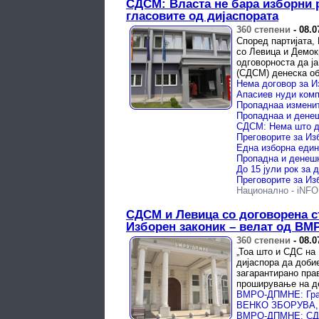
СДСМ: Власта не бара изборни 
гласовите од дијаспората
360 степени
-
08.0
Според партијата
со Левица и Демокр
одговорноста да ј
(СДСМ) денеска обв
Пропаднаa измените
Преговорите за Из
Национално
-
iNF
СДСМ и Левица со договорена с
Изборен законик – велат од В
360 степени
-
08.0
„Тоа што и СДС на
дијаспора да доби
загарантирано прав
проширување на де