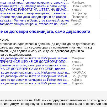
(Видео) „СДС и Левица настапуваат синхронизирано, ставовите на Венко Заев денес се утрешни ставови на Апасиев“, вели Манасиевски
Макфакс
ВМРО-ДПМНЕ: За коалицијата СДС-Левица важен е само интересот на Венко Заев и Апасиев, затоа на штета на државата и дијаспората го блокираат Изборниот закон
Прва Скопска
СДСМ И ЛЕВИЦА ЗДРУЖЕНО РАБОТАТ НА ШТЕТА НА ДИЈАСПОРАТА Сакаат да го спречат нивното право на глас
+инфо
(Видео) „СДС и Левица настапуваат синхронизирано, ставовите на Венко Заев денес се утрешни ставови на Апасиев“, вели Манасиевски
Во Центар
ВМРО-ДПМНЕ: Граѓаните гледаат дека координирани се ставовите на Венко Заев и Апасиев на штета на дијаспората
Проверено
ќе кажат Филипче и Заев, утре кажува Апасиев
Press24
„СДС и Левица настапуваат синхронизирано, ставовите на Венко Заев денес се утрешни ставови на Апасиев“, вели Манасиевски
Скопје1
е се договори опозицијата, само дијаспората
7.2026
оговорат за една изборна единица, да седнат да се договорат за
ање, да седнат да се договорат за поплаките и начинот на кој
ливи, и да седнат и меѓу себе да се договорат дури и за
ување на дијаспората.
Стојаноски: Сè што ќе договори опозицијата за Изборниот законик ќе прифатиме, сè додека дијаспората може да гласа
Макфакс
ВМРО-ДПМНЕ ЌЕ ПРИФАТИ СЀ ШТО ЌЕ СЕ ДОГОВОРАТ ОПОЗИЦИСКИТЕ ПАРТИИ ЗА ИЗБОРНИОТ ЗАКОНИК Единствен услов е дијаспората да може да гласа
+инфо
Стојаноски: Ќе прифатиме се што ќе договорат опозициските партии, ако биде прифатен нашиот став – дијаспората да може да гласа
Press24
ОПОЗИЦИЈАТА НЕКА СЕ ДОГОВОРИ САМА СО СЕБЕ, власта ќе прифати, но дијаспората мора да гласа
Вечер
Стојаноски: Сè што ќе договори опозицијата за Изборниот законик ќе прифатиме, сè додека дијаспората може да гласа
iNFOMAX
Стојаноски: Сè што ќе договори опозицијата за Изборниот законик ќе прифатиме, сè додека дијаспората може да гласа
Во Центар
ВМРО-ДПМНЕ: Сè што ќе договори опозицијата за Изборниот законик ќе прифатиме, сè додека дијаспората може да гласа
Кајгана
Стојаноски: Сè што ќе договори опозицијата за Изборниот законик ќе прифатиме, сè додека дијаспората може да гласа
Журнал
озициите на вестите на TIME.mk се одредуваат автоматски со компјутерс
е, или датум, се однесува на моментот кога веста била внесена или ос