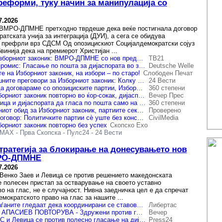
реформи, туку начин за манипулација со
7.2026
, ВМРО-ДПМНЕ претходно тврдеше дека веќе постигнала договор
атската унија за интеграција (ДУИ), а сега се обидува
а префрли врз СДСМ Од опозицискиот Социјалдемократски сојуз
инија дека на премиерот Христијан ...
Нема договор за Изборниот законик: ВМРО-ДПМНЕ со нов предлог – опозицијата да се договори, ќе прифатиме се
ТВ21
Апасиев нуди компромис: Гласање по пошта за дијаспората во замена за една изборна единица
Deutsche Welle
 на Изборниот законик, на избори – по старо!
Слободен Печат
Пропаднаа и денешните преговори за Изборниот законик: Колку партии, толку желби
24 Вести
СДСМ: Нема што да договараме со опозициските партии, Изборниот законик е обврска на власта
360 степени
Преговорите за Изборниот законик повторно во ќор-сокак, дијаспората останува главен камен на сопнување
Вечер Прес
Една изборна единица и дијаспората да гласа по пошта само на претседателски избори – предлага Левица
360 степени
Пропадна и денешниот обид за Изборниот законик, партиите секој на свое
Проверено
До 15 јули рок за договор: Политичките партии сѐ уште без консензус за гласањето на дијаспората
CivilMedia
борниот законик повторно без успех
Скопско Ехо
OMAX
-
Прва Скопска
-
Пулс24
-
24 Вести
тратегија за блокирање на донесувањето нов
МРО-ДПМНЕ
7.2026
 Венко Заев и Левица се против решението македонската
е полесен пристап за остварување на своето уставно
о на глас, не е случајност. Нивна заедничка цел е да спречат
мократското право на глас за нашите ...
ВМРО-ДПМНЕ: Граѓаните гледаат дека координирани се ставовите на Венко Заев и Апасиев на штета на дијаспората
Либертас
ВЕНКО ЗБОРУВА, АПАСИЕВ ПОВТОРУВА - Здружени против гласовите на иселениците, реагираат од ВМРО-ДПМНЕ
Вечер
ВМРО-ДПМНЕ: СДС и Левица се против полесно гласање на дијаспората
Press24