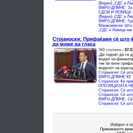
Манасиевски: Што 
Стојаноски: Прифаќаме сè што ќ
да може да гласа
360 степени
-
07.0
„Да седнат да се д
модел на финансир
тие би биле прифат
моделот на изјасн
Изборот и п
Прикажаното врем