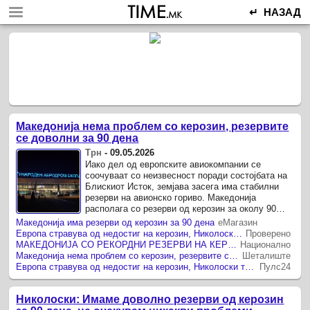
↵ НАЗАД
Македонија нема проблем со керозин, резервите
се доволни за 90 дена
Трн
-
09.05.2026
Иако дел од европските авиокомпании се
соочуваат со неизвесност поради состојбата на
Блискиот Исток, земјава засега има стабилни
резерви на авионско гориво. Македонија
располага со резерви од керозин за околу 90
дена, што е повеќе од законски ...
Македонија има резерви од керозин за 90 дена
еМагазин
Европа стравува од недостиг на керозин, Николоски тврди имаме доволно резерви
Проверено
МАКЕДОНИЈА СО РЕКОРДНИ РЕЗЕРВИ НА КЕРОЗИН – Доволни за 90 дена, а законот бара само 60
Национално
Македонија нема проблем со керозин, резервите се доволни за 90 дена
Шеталиште
Европа стравува од недостиг на керозин, Николоски тврди имаме доволно резерви
Пулс24
Николоски: Имаме доволно резерви од керозин