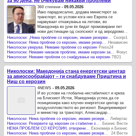
за 90 дена, не очекувам никакви проблеми
360 степени
-
09.05.2026
Иако парадоксално, додава министерот за
транспорт, во услови кога низ Европа се
најавуваат откажувања на летови, во
Македонија во јуни ќе бидат промовирани пет
нови дестинации од скопскиот и од аеродромот
во Охрид Министерот за транспорт Александар
Николоски: „Нема проблем со керозин, имаме резерви за 90 дена“
Скопје1
...
Николоски: Нема проблем со керозин, имаме резерви за 90 дена
Независен
Николоски уверува: Немаме проблем со керозин
Press24
Николоски: Немаме никаков проблем, имаме керозин за 90 дена
Фокус
Николоски: Немаме проблем со снабдување на керозин
ТВ21
Николоски: Македонија стана енергетски центар
за авиосообраќајот – ги снабдуваме Приштина и
Ниш со керозин
4NEWS
-
09.05.2026
И во услови на глобална нестабилност и криза
на Блискиот Исток, Македонија успеа да се
позиционира како клучен енергетски центар за
воздухопловството во регионот. Вицепремиерот
и министер за транспорт, Александар
Николоски, во интервју за „Ноќно ...
Николоски: Нема проблем со керозин, имаме резерви за 90 дена, отворени се пет нови дестинации и покрај кризата
Либертас
Николоски: Резервите од керозин се стабилни за 90 дена, отворени пет нови дестинации и покрај кризата
Бизнис Вести
НEMA ПРОБЛЕМ СО КЕРОЗИН, отворени се пет нови авионски дестинации и покрај кризата, изјави Николоски
Економија и Бизнис
Николоски: Нема проблем со керозин, имаме резерви за 90 дена, отворени се пет нови дестинации и покрај кризата
24 Вести