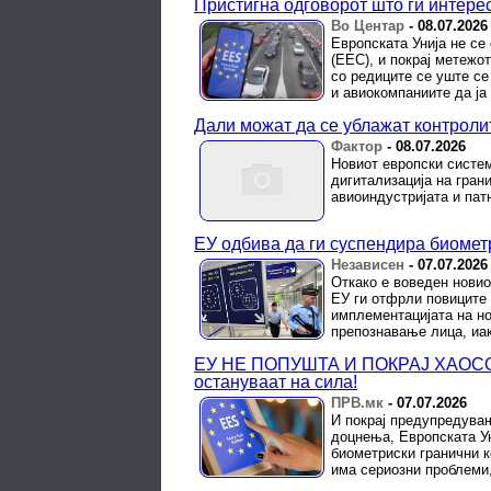
Пристигна одговорот што ги интере
Во Центар
-
08.07.2026
Европската Унија не се
(ЕЕС), и покрај метежо
со редиците се уште се
и авиокомпаниите да ја .
Дали можат да се ублажат контролит
Фактор
-
08.07.2026
Новиот европски систем
дигитализација на гран
авиоиндустријата и пат
ЕУ одбива да ги суспендира биомет
Независен
-
07.07.2026
Откако е воведен новио
ЕУ ги отфрли повиците
имплементацијата на но
препознавање лица, иако
ЕУ НЕ ПОПУШТА И ПОКРАЈ ХАОСОТ
остануваат на сила!
ПРВ.мк
-
07.07.2026
И покрај предупредува
доцнења, Европската Ун
биометриски гранични 
има сериозни проблеми,