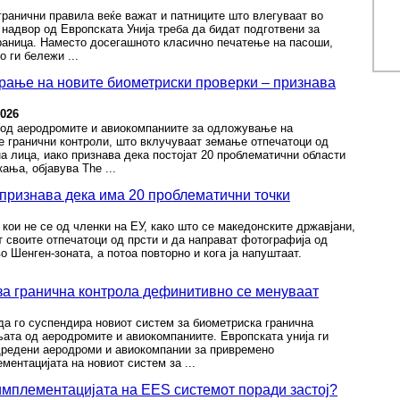
гранични правила веќе важат и патниците што влегуваат во
 надвор од Европската Унија треба да бидат подготвени за
граница. Наместо досегашното класично печатење на пасоши,
 ги бележи ...
рање на новите биометриски проверки – признава
2026
 од аеродромите и авиокомпаниите за одложување на
е гранични контроли, што вклучуваат земање отпечатоци од
а лица, иако признава дека постојат 20 проблематични области
ања, објавува The ...
признава дека има 20 проблематични точки
кои не се од членки на ЕУ, како што се македонските државјани,
т своите отпечатоци од прсти и да направат фотографија од
о Шенген-зоната, а потоа повторно и кога ја напуштаат.
за гранична контрола дефинитивно се менуваат
да го суспендира новиот систем за биометриска гранична
њата од аеродромите и авиокомпаниите. Европската унија ги
редени аеродроми и авиокомпании за привремено
ентацијата на новиот систем за ...
имплементацијата на EES системот поради застој?