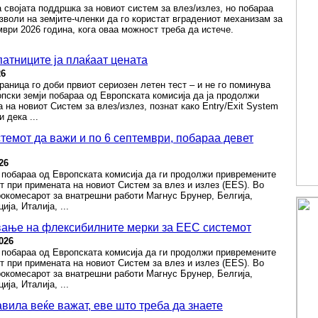
а својата поддршка за новиот систем за влез/излез, но побараа
зволи на земјите-членки да го користат вградениот механизам за
мври 2026 година, кога оваа можност треба да истече.
патниците ја плаќаат цената
26
раница го доби првиот сериозен летен тест – и не го поминува
опски земји побараа од Европската комисија да ја продолжи
на новиот Систем за влез/излез, познат како Entry/Exit System
 дека ...
емот да важи и по 6 септември, побараа девет
26
 побараа од Европската комисија да ги продолжи привремените
 при примената на новиот Систем за влез и излез (EES). Во
окомесарот за внатрешни работи Магнус Брунер, Белгија,
ија, Италија, ...
вање на флексибилните мерки за ЕЕС системот
026
 побараа од Европската комисија да ги продолжи привремените
 при примената на новиот Систем за влез и излез (EES). Во
окомесарот за внатрешни работи Магнус Брунер, Белгија,
ија, Италија, ...
вила веќе важат, еве што треба да знаете