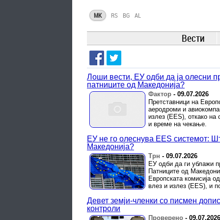
MK
RS
BG
AL
Вести
Лоши вести, ЕУ одби да ја олесни п
патниците од Македонија?
Фактор
-
09.07.2026
Претставници на Европс
аеродроми и авиокомпан
излез (EES), откако на
и време на чекање.
ЕУ не го олеснува EES системот: Шт
Македонија?
Трн
-
09.07.2026
ЕУ одби да ги ублажи п
Патниците од Македони
Европската комисија од
влез и излез (EES), и по
Девет земји-членки со писмен допис
контроли
Проверено
-
09.07.202