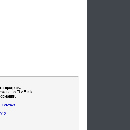
ка програма.
вежена во TIME.mk
формации.
Контакт
012