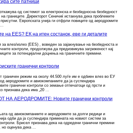
сира сите патници
 откажува од системот за електронска и безбедносна безбедност
т на границите. Директорот Сеничиќ истакнува дека проблемите
 присутни. Европската унија ги отфрли повиците од аеродромите
..
е на EES? ЕК на итен состанок, еве ги деталите
 за влез/излез (EES) , воведен за зајакнување на безбедноста и
ичните контроли, продолжува да предизвикува загриженост кај
ниците за потенцијални доцнења на граничните премини.
риските гранични контроли
т граничен режим на околу 44.500 луѓе им е одбиен влез во ЕУ
 од аеродромите и авиокомпаниите да ја суспендира
вите гранични контроли со земање отпечатоци од прсти и
 признава дека има „20 ...
 НА АЕРОДРОМИТЕ: Новите гранични контроли
њата од авиокомпаниите и аеродромите за долги редици и
ија одби да ја суспендира примената на новиот систем за
контроли. Брисел признава дека на одредени гранични премини
 но оценува дека ...