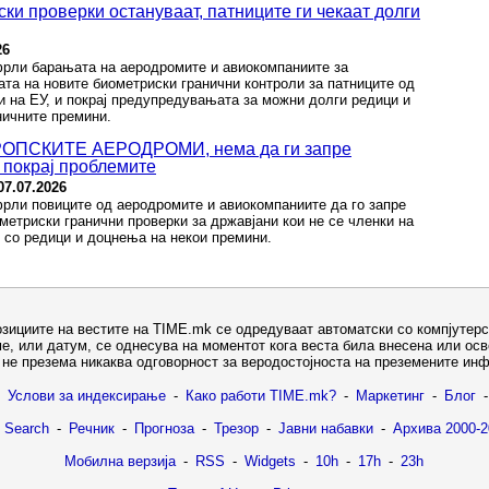
 проверки остануваат, патниците ги чекаат долги
26
тфрли барањата на аеродромите и авиокомпаниите за
та на новите биометриски гранични контроли за патниците од
ки на ЕУ, и покрај предупредувањата за можни долги редици и
ничните премини.
ОПСКИТЕ АЕРОДРОМИ, нема да ги запре
 покрај проблемите
07.07.2026
фрли повиците од аеродромите и авиокомпаниите да го запре
етриски гранични проверки за државјани кои не се членки на
е со редици и доцнења на некои премини.
озициите на вестите на TIME.mk се одредуваат автоматски со компјутерс
е, или датум, се однесува на моментот кога веста била внесена или ос
не презема никаква одговорност за веродостојноста на преземените ин
Услови за индексирање
-
Како работи TIME.mk?
-
Маркетинг
-
Блог
-
 Search
-
Речник
-
Прогноза
-
Трезор
-
Јавни набавки
-
Архива 2000-2
Мобилна верзија
-
RSS
-
Widgets
-
10h
-
17h
-
23h