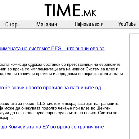
TIME.mk
ВЕСТИ
NEWS
Спорт
Магазин
Најнови вести
YouTube
римената на системот EES - што значи ова за
ката комисија одржаа состанок со претставници на европските
ии во врска со имплементацијата на новиот Систем за влез и
 одредени гранични премини и аеродроми се појавија долги толпи
о ќе значи новото правило за патниците од
равилата за новиот EES систем и покрај застојот на границите.
ја може да очекуваат подолго чекање при влез во Шенген.
лучи да не го олеснува спроведувањето на новиот Систем за
крај ...
 до Комисијата на ЕУ во врска со граничните
6