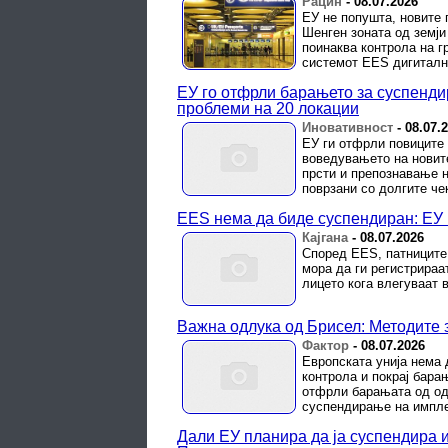
Рацин
-
08.07.2026
ЕУ не попушта, новите 
Шенген зоната од земји
поинаква контрола на 
системот EES дигитално
ЕУ го отфрли барањето за суспенди
проблеми на 20 локации
Иновативност
-
08.07.
ЕУ ги отфрли повиците
воведувањето на новит
прсти и препознавање н
поврзани со долгите чек
EES нема да биде суспендиран: ЕУ 
Кајгана
-
08.07.2026
Според EES, патниците 
мора да ги регистрираа
лицето кога влегуваат в
Важна одлука од Брисел: Методите 
Фактор
-
08.07.2026
Европската унија нема 
контрола и покрај бара
отфрли барањата од од
суспендирање на имплем
Дали ЕУ планира да ја суспендира 