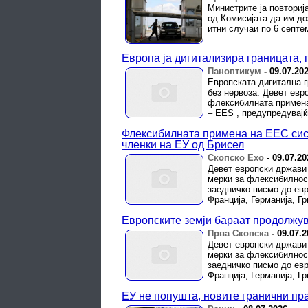
Министрите ја повториј
од Комисијата да им до
итни случаи по 6 септе
Европа ја дигитализира границата, 
Паноптикум
-
09.07.20
Европската дигитална г
без нервоза. Девет евр
флексибилната примена 
– EES , предупредувајќи
Флексибилната примена на ЕЕС сист
членки на ЕУ од Брисел
Скопско Ехо
-
09.07.20
Девет европски држави
мерки за флексибилност
заедничко писмо до евр
Франција, Германија, Грц
Европските земји бараат продолжу
Прва Скопска
-
09.07.2
Девет европски држави
мерки за флексибилност
заедничко писмо до евр
Франција, Германија, Грц
ЕУ не попушта, новите гранични пра