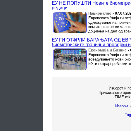
ЕУ НЕ ПОПУШТИ Новите биометриски
редици
Национално
-
07.07.20
Европската Унија ги о
одложување на примена
земјите кои не се член
доцнења на дел од гра
ЕУ ГИ ОТФРЛИ БАРАЊАТА ОД ЕВР
биометриските гранични проверки и
Економија и Бизнис
-
Европската Унија ги от
воведувањето нови биом
ЕУ, и покрај проблемит
Изборот и п
Прикажаното врем
TIME.mk 
Извори
-
Tag