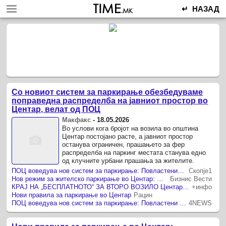
↵ НАЗАД
Со новиот систем за паркирање обезбедуваме
поправедна распределба на јавниот простор во
Центар, велат од ПОЦ
Макфакс
-
18.05.2026
Во услови кога бројот на возила во општина
Центар постојано расте, а јавниот простор
останува ограничен, прашањето за фер
распределба на паркинг местата станува едно
од клучните урбани прашања за жителите.
ПОЦ воведува нов систем за паркирање: Повластените карти ќе се издаваат по адреса, бесплатно за прво, надомест за второ и трето возило
Скопје1
Нов режим за жителско паркирање во Центар: Дополнителен трошок за семејствата со повеќе автомобили
Бизнис Вести
КРАЈ НА „БЕСПЛАТНОТО“ ЗА ВТОРО ВОЗИЛО Центар воведува нов систем за паркирање
+инфо
Нови правила за паркирање во Центар
Рацин
ПОЦ воведува нов систем за паркирање: Повластени карти по адреса и нови тарифи
4NEWS