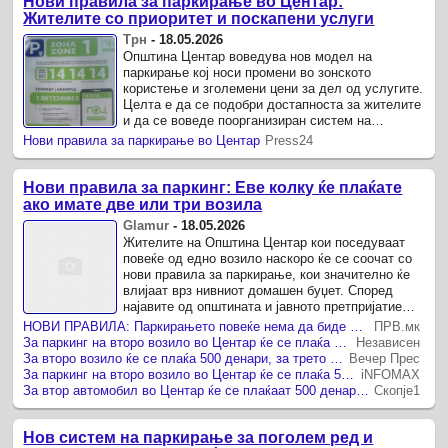
Нови правила за паркирање во Центар:
Жителите со приоритет и поскапени услуги
Трн
-
18.05.2026
Општина Центар воведува нов модел на
паркирање кој носи промени во зонското
користење и зголемени цени за дел од услугите.
Целта е да се подобри достапноста за жителите
и да се воведе поорганизиран систем на
користење на јавниот простор.
Нови правила за паркирање во Центар
Press24
Нови правила за паркинг: Еве колку ќе плаќате
ако имате две или три возила
Glamur
-
18.05.2026
Жителите на Општина Центар кои поседуваат
повеќе од едно возило наскоро ќе се соочат со
нови правила за паркирање, кои значително ќе
влијаат врз нивниот домашен буџет. Според
најавите од општината и јавното претпријатие
ПОЦ, се воведува нов систем ...
НОВИ ПРАВИЛА: Паркирањето повеќе нема да биде исто - eве колку ќе плаќате ако имате две или три возила!
ПРВ.мк
За паркинг на второ возило во Центар ќе се плаќа 500, а за трето 1.500 денари
Независен
За второ возило ќе се плаќа 500 денари, за трето 1.500
Вечер Прес
За паркинг на второ возило во Центар ќе се плаќа 500, а за трето 1.500 денари месечно
iNFOMAX
За втор автомобил во Центар ќе се плаќаат 500 денари, а за трет 1.500
Скопје1
Нов систем на паркирање за поголем ред и