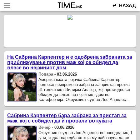
↵ НАЗАД
На Сабрина Карпентер и е одобрена забраната за
приближување против маж кој се обидел да
влезе во нејзиниот дом
Попара
-
03.06.2026
Американската пејачка Сабрина Карпентер
поднесе привремена забрана за пристап против
31-годишниот Вилијам Аплгејт, кој претходно се
обидел да влезе во нејзиниот дом во
Калифорнија. Окружниот суд во Лос Анџелес
издаде забрана за пристап со која му се ...
Сабрина Карпентер бара забрана за пристап за
маж, кој с еобидел да ѝ провали во куќата
Вечер
-
03.06.2026
Окружниот суд во Лос Анџелес во понеделник, 1
јуни, издал наредба со која му забранува да се