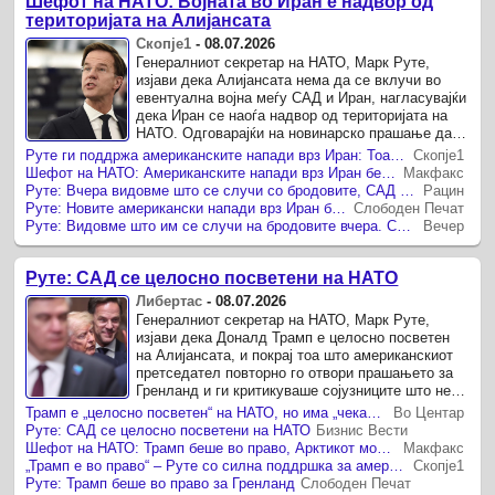
Шефот на НАТО: Војната во Иран е надвор од
територијата на Алијансата
Скопје1
-
08.07.2026
Генералниот секретар на НАТО, Марк Руте,
изјави дека Алијансата нема да се вклучи во
евентуална војна меѓу САД и Иран, нагласувајќи
дека Иран се наоѓа надвор од територијата на
НАТО. Одговарајќи на новинарско прашање дали
НАТО би му помогнал на Вашингтон во случај на
Руте ги поддржа американските напади врз Иран: Тоа беше неопходно
Скопје1
воен ...
Шефот на НАТО: Американските напади врз Иран беа апсолутно неопходни
Макфакс
Руте: Вчера видовме што се случи со бродовите, САД мораше да го нападнат Иран
Рацин
Руте: Новите американски напади врз Иран беа апсолутно неопходни
Слободен Печат
Руте: Видовме што им се случи на бродовите вчера. САД мораа да го нападнат Иран
Вечер
Руте: САД се целосно посветени на НАТО
Либертас
-
08.07.2026
Генералниот секретар на НАТО, Марк Руте,
изјави дека Доналд Трамп е целосно посветен
на Алијансата, и покрај тоа што американскиот
претседател повторно го отвори прашањето за
Гренланд и ги критикуваше сојузниците што не
застанаа на негова страна во војната против
Трамп е „целосно посветен“ на НАТО, но има „чекање“, вели Руте
Во Центар
Иран.
Руте: САД се целосно посветени на НАТО
Бизнис Вести
Шефот на НАТО: Трамп беше во право, Арктикот мора да се заштити од Кина и Русија
Макфакс
„Трамп е во право“ – Руте со силна поддршка за американскиот претседател
Скопје1
Руте: Трамп беше во право за Гренланд
Слободен Печат