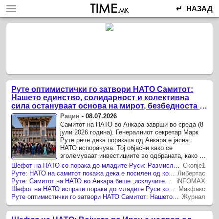
↵ НАЗАД
Руте оптимистички го затвори НАТО Самитот:
Нашето единство, солидарност и колективна
сила остануваат основа на мирот, безбедноста и
просперитетот
Рацин
-
08.07.2026
Самитот на НАТО во Анкара заврши во среда (8
јули 2026 година). Генералниот секретар Марк
Руте рече дека пораката од Анкара е јасна:
НАТО испорачува. Тој објасни како се
зголемуваат инвестициите во одбраната, како се
испорачуваат нови капацитети, како се шири
Шефот на НАТО со порака до младите Руси: Размислете двапати пред да одите во војна
Скопје1
индустриското ...
Руте: НАТО на самитот покажа дека е посилен од кога било
Либертас
Руте: Самитот на НАТО во Анкара беше „исклучително успешен“
iNFOMAX
Шефот на НАТО испрати порака до младите Руси кои размислуваат да се приклучат на војната
Макфакс
Руте оптимистички го затвори НАТО Самитот: Нашето единство, солидарност и колективна сила остануваат основа на мирот, безбедноста и просперитетот
Журнал