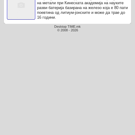
на метали при Кинеската академија на науките
разви батерија базирана на железо која е 80 пати
поевтина од литиум-јонските и може да трае до
16 години.
Desktop TIME.mk
© 2008 - 2026