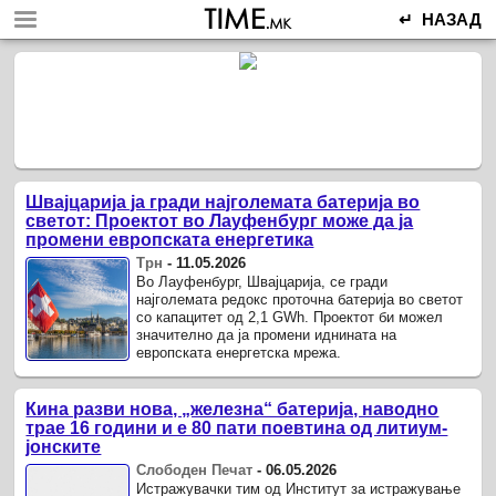
↵ НАЗАД
Швајцарија ја гради најголемата батерија во
светот: Проектот во Лауфенбург може да ја
промени европската енергетика
Трн
-
11.05.2026
Во Лауфенбург, Швајцарија, се гради
најголемата редокс проточна батерија во светот
со капацитет од 2,1 GWh. Проектот би можел
значително да ја промени иднината на
европската енергетска мрежа.
Кина разви нова, „железна“ батерија, наводно
трае 16 години и е 80 пати поевтина од литиум-
јонските
Слободен Печат
-
06.05.2026
Истражувачки тим од Институт за истражување