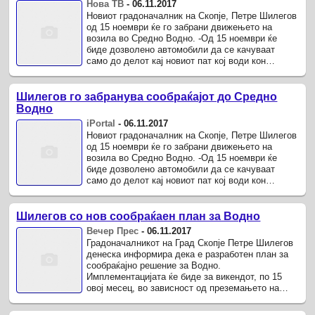
Нова ТВ
-
06.11.2017
Новиот градоначалник на Скопје, Петре Шилегов
од 15 ноември ќе го забрани движењето на
возила во Средно Водно. -Од 15 ноември ќе
биде дозволено автомобили да се качуваат
само до делот кај новиот пат кој води кон
Сончев град.
Шилегов го забранува сообраќајот до Средно
Водно
iPortal
-
06.11.2017
Новиот градоначалник на Скопје, Петре Шилегов
од 15 ноември ќе го забрани движењето на
возила во Средно Водно. -Од 15 ноември ќе
биде дозволено автомобили да се качуваат
само до делот кај новиот пат кој води кон
Сончев град.
Шилегов со нов сообраќаен план за Водно
Вечер Прес
-
06.11.2017
Градоначалникот на Град Скопје Петре Шилегов
денеска информира дека е разработен план за
сообраќајно решение за Водно.
Имплементацијата ќе биде за викендот, по 15
овој месец, во зависност од преземањето на
јавното сообраќајно претпријатие „Скопје".