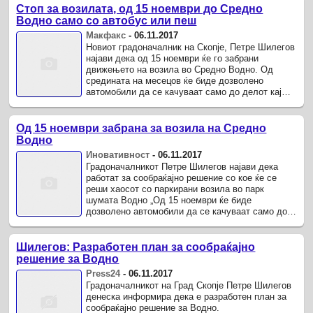
Стоп за возилата, од 15 ноември до Средно
Водно само со автобус или пеш
Макфакс
-
06.11.2017
Новиот градоначалник на Скопје, Петре Шилегов
најави дека од 15 ноември ќе го забрани
движењето на возила во Средно Водно. Од
средината на месецов ќе биде дозволено
автомобили да се качуваат само до делот кај
новиот пат кој води кон Сончев град.
Од 15 ноември забрана за возила на Средно
Водно
Иновативност
-
06.11.2017
Градоначалникот Петре Шилегов најави дека
работат за сообраќајно решение со кое ќе се
реши хаосот со паркирани возила во парк
шумата Водно „Од 15 ноември ќе биде
дозволено автомобили да се качуваат само до
делот кај новиот пат кој води кон Сончев ...
Шилегов: Разработен план за сообраќајно
решение за Водно
Press24
-
06.11.2017
Градоначалникот на Град Скопје Петре Шилегов
денеска информира дека е разработен план за
сообраќајно решение за Водно.