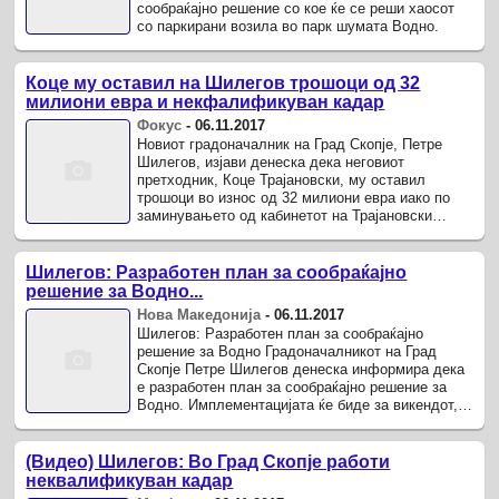
сообраќајно решение со кое ќе се реши хаосот
со паркирани возила во парк шумата Водно.
Коце му оставил на Шилегов трошоци од 32
милиони евра и некфалификуван кадар
Фокус
-
06.11.2017
Новиот градоначалник на Град Скопје, Петре
Шилегов, изјави денеска дека неговиот
претходник, Коце Трајановски, му оставил
трошоци во износ од 32 милиони евра иако по
заминувањето од кабинетот на Трајановски
рекоа дека оставаат полна каса.
Шилегов: Разработен план за сообраќајно
решение за Водно...
Нова Македонија
-
06.11.2017
Шилегов: Разработен план за сообраќајно
решение за Водно Градоначалникот на Град
Скопје Петре Шилегов денеска информира дека
е разработен план за сообраќајно решение за
Водно. Имплементацијата ќе биде за викендот,
по 15 овој месец, во зависност од ...
(Видео) Шилегов: Во Град Скопје работи
неквалификуван кадар