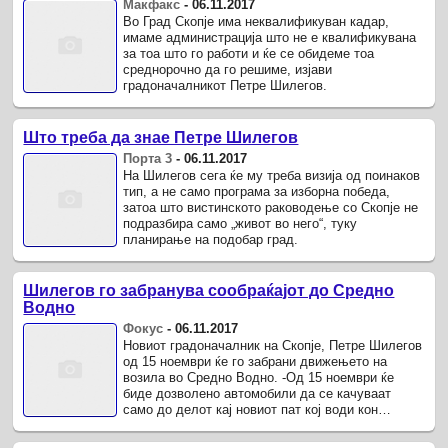
Макфакс
-
06.11.2017
Во Град Скопје има неквалификуван кадар,
имаме администрација што не е квалификувана
за тоа што го работи и ќе се обидеме тоа
среднорочно да го решиме, изјави
градоначалникот Петре Шилегов.
Што треба да знае Петре Шилегов
Порта 3
-
06.11.2017
На Шилегов сега ќе му треба визија од поинаков
тип, а не само програма за изборна победа,
затоа што вистинското раководење со Скопје не
подразбира само „живот во него“, туку
планирање на подобар град.
Шилегов го забранува сообраќајот до Средно
Водно
Фокус
-
06.11.2017
Новиот градоначалник на Скопје, Петре Шилегов
од 15 ноември ќе го забрани движењето на
возила во Средно Водно. -Од 15 ноември ќе
биде дозволено автомобили да се качуваат
само до делот кај новиот пат кој води кон
Сончев град.