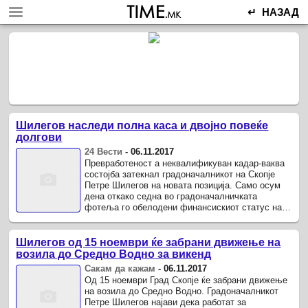
↵ НАЗАД
Шилегов наследи полна каса и двојно повеќе
долгови
24 Вести
-
06.11.2017
Превработеност а неквалификуван кадар-ваква
состојба затекнал градоначалникот на Скопје
Петре Шилегов на новата позиција. Само осум
дена откако седна во градоначалничката
фотеља го обелодени финансискиот статус на
опшптината.
Шилегов од 15 ноември ќе забрани движење на
возила до Средно Водно за викенд
Сакам да кажам
-
06.11.2017
Од 15 ноември Град Скопје ќе забрани движење
на возила до Средно Водно. Градоначалникот
Петре Шилегов најави дека работат за