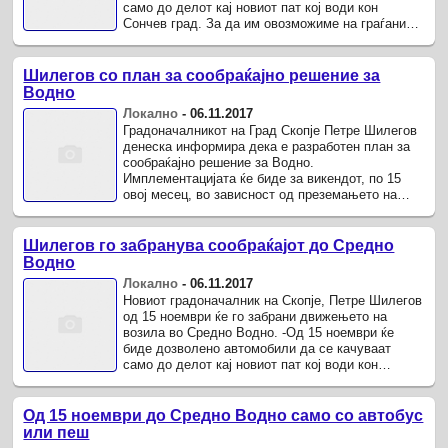
само до делот кај новиот пат кој води кон
Сончев град. За да им овозможиме на граѓаните
да стигнат до Средно Водно ќе ...
Шилегов со план за сообраќајно решение за
Водно
Локално
-
06.11.2017
Градоначалникот на Град Скопје Петре Шилегов
денеска информира дека е разработен план за
сообраќајно решение за Водно.
Имплементацијата ќе биде за викендот, по 15
овој месец, во зависност од преземањето на
јавното сообраќајно претпријатие „Скопје“.
Шилегов го забранува сообраќајот до Средно
Водно
Локално
-
06.11.2017
Новиот градоначалник на Скопје, Петре Шилегов
од 15 ноември ќе го забрани движењето на
возила во Средно Водно. -Од 15 ноември ќе
биде дозволено автомобили да се качуваат
само до делот кај новиот пат кој води кон
Сончев град.
Од 15 ноември до Средно Водно само со автобус
или пеш