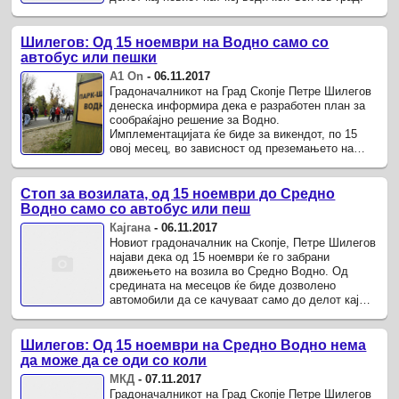
Шилегов: Од 15 ноември на Водно само со
автобус или пешки
А1 On
-
06.11.2017
Градоначалникот на Град Скопје Петре Шилегов
денеска информира дека е разработен план за
сообраќајно решение за Водно.
Имплементацијата ќе биде за викендот, по 15
овој месец, во зависност од преземањето на
јавното сообраќајно претпријатие „Скопје“.
Стоп за возилата, од 15 ноември до Средно
Водно само со автобус или пеш
Кајгана
-
06.11.2017
Новиот градоначалник на Скопје, Петре Шилегов
најави дека од 15 ноември ќе го забрани
движењето на возила во Средно Водно. Од
средината на месецов ќе биде дозволено
автомобили да се качуваат само до делот кај
новиот пат кој води кон Сончев град.
Шилегов: Од 15 ноември на Средно Водно нема
да може да се оди со коли
МКД
-
07.11.2017
Градоначалникот на Град Скопје Петре Шилегов