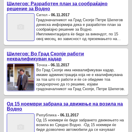
Шилегов: Разработен план за сообраќајно
решение за Водно
Сител
-
06.11.2017
Градоначалникот на Град Скопје Петре Шилегов
денеска информира дека е разработен план за
сообраќајно решение за Водно.
Имплементацијата ќе биде за викендот, по 15
овој месец, во зависност од преземањето на
јавното сообраќајно претпријатие „Скопје“.
Шилегов: Во Град Скопје работи
неквалификуван кадар
Точка
-
06.11.2017
Во Град Скопје има неквалификуван кадар,
имаме администрација која не е квалификувана
за тоа што го работи и ќе се обидеме тоа
среднорочно да го решиме, изјави
градоначалникот на Град Скопје, Петре Шилегов.
Од 15 ноември забрана за движење на возила на
Водно
Република
-
06.11.2017
Од 15 ноември ќе биде забрането движењето на
возила во Средно Водно. -Од 15 ноември ќе
биде дозволено автомобили да се качуваат