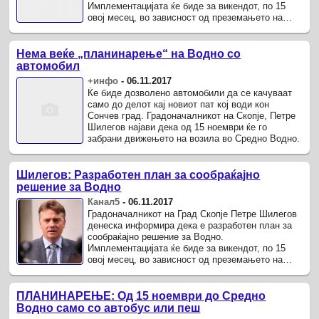
Имплементацијата ќе биде за викендот, по 15
овој месец, во зависност од преземањето на
јавното сообраќајно претпријатие „Скопје“.
Нема веќе „планинарење“ на Водно со
автомобил
+инфо
-
06.11.2017
Ќе биде дозволено автомобили да се качуваат
само до делот кај новиот пат кој води кон
Сончев град. Градоначалникот на Скопје, Петре
Шилегов најави дека од 15 ноември ќе го
забрани движењето на возила во Средно Водно.
Шилегов: Разработен план за сообраќајно
решение за Водно
Канал5
-
06.11.2017
Градоначалникот на Град Скопје Петре Шилегов
денеска информира дека е разработен план за
сообраќајно решение за Водно.
Имплементацијата ќе биде за викендот, по 15
овој месец, во зависност од преземањето на
јавното сообраќајно претпријатие „Скопје“.
ПЛАНИНАРЕЊЕ: Од 15 ноември до Средно
Водно само со автобус или пеш