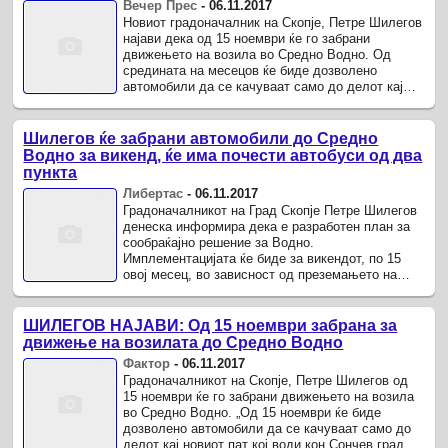
Вечер Прес
-
06.11.2017
Новиот градоначалник на Скопје, Петре Шилегов
најави дека од 15 ноември ќе го забрани
движењето на возила во Средно Водно. Од
средината на месецов ќе биде дозволено
автомобили да се качуваат само до делот кај
новиот пат кој води кон Сончев град.
Шилегов ќе забрани автомобили до Средно
Водно за викенд, ќе има почести автобуси од два
пункта
Либертас
-
06.11.2017
Градоначалникот на Град Скопје Петре Шилегов
денеска информира дека е разработен план за
сообраќајно решение за Водно.
Имплементацијата ќе биде за викендот, по 15
овој месец, во зависност од преземањето на
јавното сообраќајно претпријатие „Скопје“.
ШИЛЕГОВ НАЈАВИ: Oд 15 ноември забрана за
движење на возилата до Средно Водно
Фактор
-
06.11.2017
Градоначалникот на Скопје, Петре Шилегов од
15 ноември ќе го забрани движењето на возила
во Средно Водно. „Од 15 ноември ќе биде
дозволено автомобили да се качуваат само до
делот кај новиот пат кој води кон Сончев град.