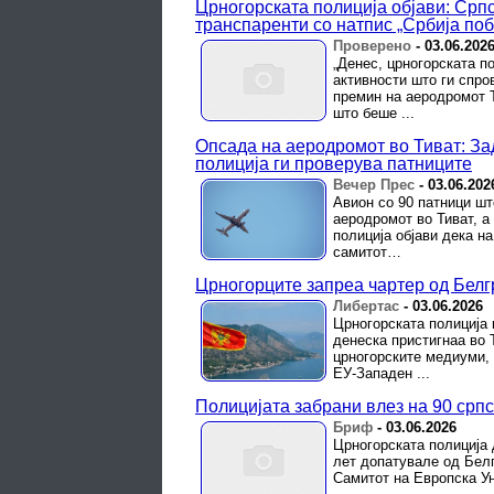
Црногорската полиција објави: Срп
транспаренти со натпис „Србија поб
Проверено
-
03.06.202
„Денес, црногорската п
активности што ги спро
премин на аеродромот Т
што беше ...
Опсада на аеродромот во Тиват: За
полиција ги проверува патниците
Вечер Прес
-
03.06.202
Авион со 90 патници шт
аеродромот во Тиват, а
полиција објави дека н
самитот…
Црногорците запреа чартер од Белгр
Либертас
-
03.06.2026
Црногорската полиција 
денеска пристигнаа во 
црногорските медиуми,
ЕУ-Западен ...
Полицијата забрани влез на 90 срп
Бриф
-
03.06.2026
Црногорската полиција д
лет допатувале од Белг
Самитот на Европска Уни