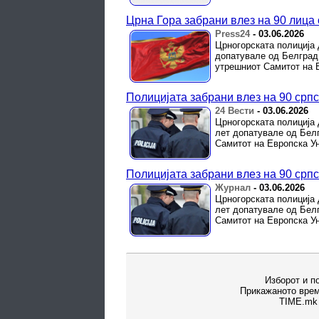
Црна Гора забрани влез на 90 лица
Press24
-
03.06.2026
Црногорската полиција 
допатувале од Белград
утрешниот Самитот на Е
Полицијата забрани влез на 90 срп
24 Вести
-
03.06.2026
Црногорската полиција д
лет допатувале од Белг
Самитот на Европска Уни
Полицијата забрани влез на 90 срп
Журнал
-
03.06.2026
Црногорската полиција д
лет допатувале од Белг
Самитот на Европска Уни
Изборот и п
Прикажаното врем
TIME.mk 