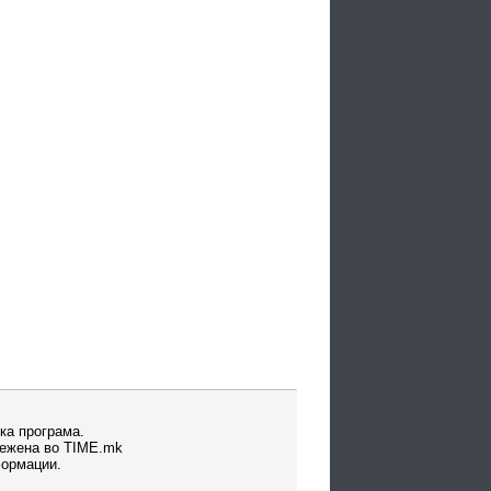
ка програма.
вежена во TIME.mk
формации.