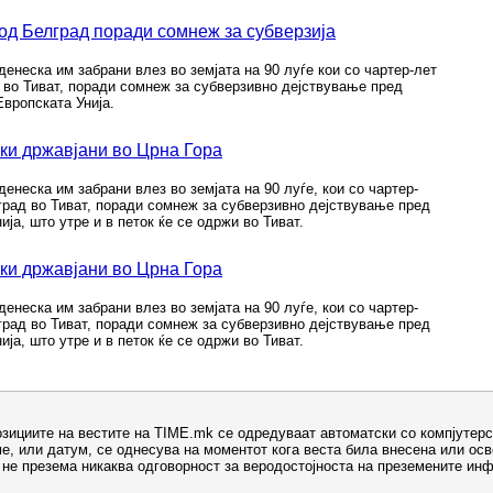
 од Белград поради сомнеж за субверзија
денеска им забрани влез во земјата на 90 луѓе кои со чартер-лет
 во Тиват, поради сомнеж за субверзивно дејствување пред
вропската Унија.
ски државјани во Црна Гора
енеска им забрани влез во земјата на 90 луѓе, кои со чартер-
рад во Тиват, поради сомнеж за субверзивно дејствување пред
ја, што утре и в петок ќе се одржи во Тиват.
ски државјани во Црна Гора
енеска им забрани влез во земјата на 90 луѓе, кои со чартер-
рад во Тиват, поради сомнеж за субверзивно дејствување пред
ја, што утре и в петок ќе се одржи во Тиват.
озициите на вестите на TIME.mk се одредуваат автоматски со компјутерс
е, или датум, се однесува на моментот кога веста била внесена или ос
не презема никаква одговорност за веродостојноста на преземените ин