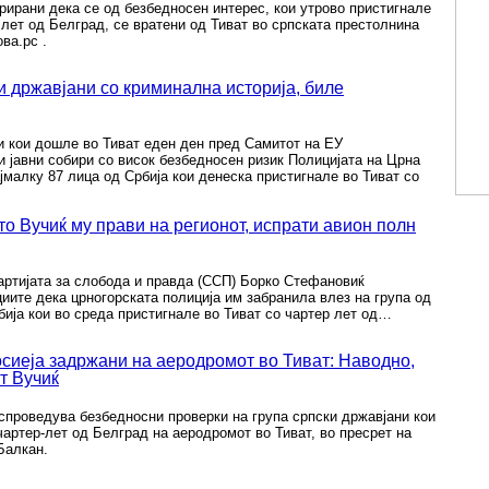
трирани дека се од безбедносен интерес, кои утрово пристигнале
 лет од Белград, се вратени од Тиват во српската престолнина
ова.рс .
и државјани со криминална историја, биле
и кои дошле во Тиват еден ден пред Самитот на ЕУ
и јавни собири со висок безбедносен ризик Полицијата на Црна
ајмалку 87 лица од Србија кои денеска пристигнале во Тиват со
о Вучиќ му прави на регионот, испрати авион полн
артијата за слобода и правда (ССП) Борко Стефановиќ
ите дека црногорската полиција им забранила влез на група од
бија кои во среда пристигнале во Тиват со чартер лет од…
сиеја задржани на аеродромот во Тиват: Наводно,
т Вучиќ
спроведува безбедносни проверки на група српски државјани кои
чартер-лет од Белград на аеродромот во Тиват, во пресрет на
Балкан.