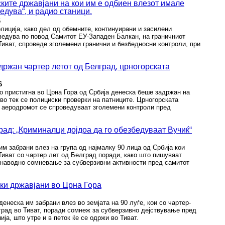
ските државјани на кои им е одбиен влезот имале
едува“, и радио станици.
6
олиција, како дел од обемните, континуирани и засилени
ведува по повод Самитот ЕУ-Западен Балкан, на граничниот
иват, спроведе зголемени гранични и безбедносни контроли, при
држан чартер летот од Белград, црногорската
6
о пристигна во Црна Гора од Србија денеска беше задржан на
 во тек се полициски проверки на патниците. Црногорската
а аеродромот се спроведуваат зголемени контроли пред
ад: „Криминалци дојдоа да го обезбедуваат Вучиќ“
им забрани влез на група од најмалку 90 лица од Србија кои
Тиват со чартер лет од Белград поради, како што пишуваат
 наводно сомневање за субверзивни активности пред самитот
ски државјани во Црна Гора
енеска им забрани влез во земјата на 90 луѓе, кои со чартер-
рад во Тиват, поради сомнеж за субверзивно дејствување пред
ја, што утре и в петок ќе се одржи во Тиват.