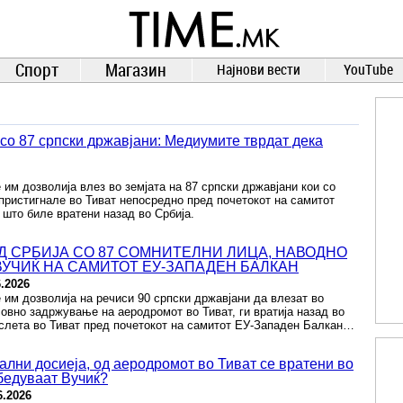
TIME.mk
ВЕСТИ
NEWS
Спорт
Магазин
Најнови вести
YouTube
 со 87 српски државјани: Медиумите тврдат дека
 им дозволија влез во земјата на 87 српски државјани кои со
пристигнале во Тиват непосредно пред почетокот на самитот
што биле вратени назад во Србија.
ОД СРБИЈА СО 87 СОМНИТЕЛНИ ЛИЦА, НАВОДНО
ВУЧИЌ НА САМИТОТ ЕУ-ЗАПАДЕН БАЛКАН
6.2026
 им дозволија на речиси 90 српски државјани да влезат во
совно задржување на аеродромот во Тиват, ги вратија назад во
 слета во Тиват пред почетокот на самитот ЕУ-Западен Балкан…
ални досиеја, од аеродромот во Тиват се вратени во
бедуваат Вучиќ?
6.2026