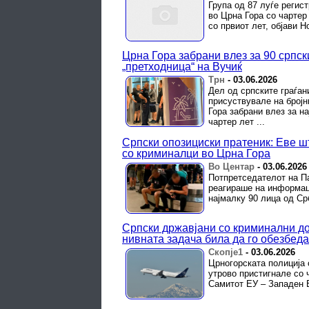
Група од 87 луѓе регис
во Црна Гора со чартер
со првиот лет, објави Н
Црна Гора забрани влез за 90 српск
„претходница“ на Вучиќ
Трн
-
03.06.2026
Дел од српските граѓан
присуствувале на бројн
Гора забрани влез за н
чартер лет ...
Српски опозициски пратеник: Еве шт
со криминалци во Црна Гора
Во Центар
-
03.06.2026
Потпретседателот на П
реагираше на информаци
најмалку 90 лица од Ср
Српски државјани со криминални до
нивната задача била да го обезбеда
Скопје1
-
03.06.2026
Црногорската полиција 
утрово пристигнале со 
Самитот ЕУ – Западен 