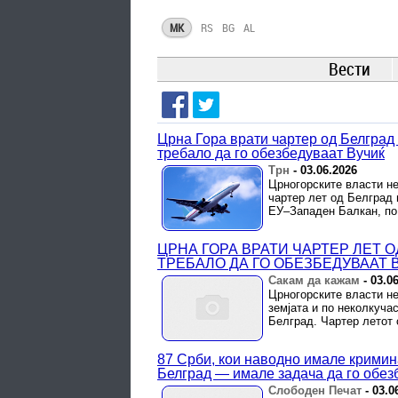
MK
RS
BG
AL
Вести
Црна Гора врати чартер од Белград
требало да го обезбедуваат Вучиќ
Трн
-
03.06.2026
Црногорските власти не
чартер лет од Белград 
ЕУ–Западен Балкан, по 
ЦРНА ГОРА ВРАТИ ЧАРТЕР ЛЕТ 
ТРЕБАЛО ДА ГО ОБЕЗБЕДУВААТ 
Сакам да кажам
-
03.0
Црногорските власти не
земјата и по неколкуча
Белград. Чартер летот
87 Срби, кои наводно имале кримин
Белград — имале задача да го обез
Слободен Печат
-
03.0