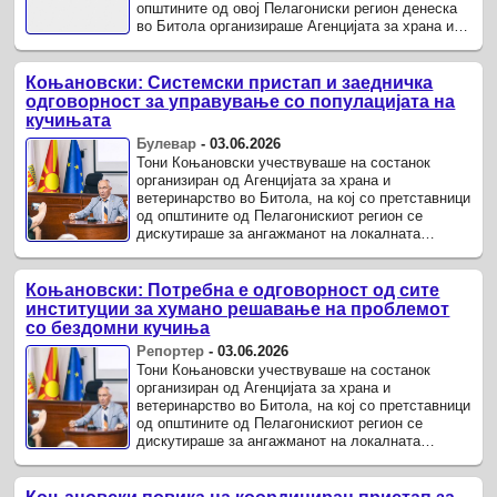
општините од овој Пелагониски регион денеска
во Битола организираше Агенцијата за храна и
ветеринарство на тема „Ангажманот на
локалната заедница во ...
Коњановски: Системски пристап и заедничка
одговорност за управување со популацијата на
кучињата
Булевар
-
03.06.2026
Тони Коњановски учествуваше на состанок
организиран од Агенцијата за храна и
ветеринарство во Битола, на кој со претставници
од општините од Пелагонискиот регион се
дискутираше за ангажманот на локалната
заедница во управувањето со популацијата на ...
Коњановски: Потребна е одговорност од сите
институции за хумано решавање на проблемот
со бездомни кучиња
Репортер
-
03.06.2026
Тони Коњановски учествуваше на состанок
организиран од Агенцијата за храна и
ветеринарство во Битола, на кој со претставници
од општините од Пелагонискиот регион се
дискутираше за ангажманот на локалната
заедница во управувањето со популацијата на ...