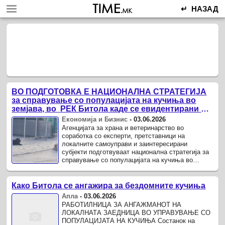
↵ НАЗАД
ВО ПОДГОТОВКА Е НАЦИОНАЛНА СТРАТЕГИЈА
за справување со популацијата на кучиња во
земјава, во РЕК Битола каде се евидентирани 72
кучиња
Економија и Бизнис
-
03.06.2026
Агенцијата за храна и ветеринарство во
соработка со експерти, претставници на
локалните самоуправи и заинтересирани
субјекти подготвуваат национална стратегија за
справување со популацијата на кучиња во
земјава.
Како Битола се ангажира за бездомните кучиња
Апла
-
03.06.2026
РАБОТИЛНИЦА ЗА АНГАЖМАНОТ НА
ЛОКАЛНАТА ЗАЕДНИЦА ВО УПРАВУВАЊЕ СО
ПОПУЛАЦИЈАТА НА КУЧИЊА Состанок на