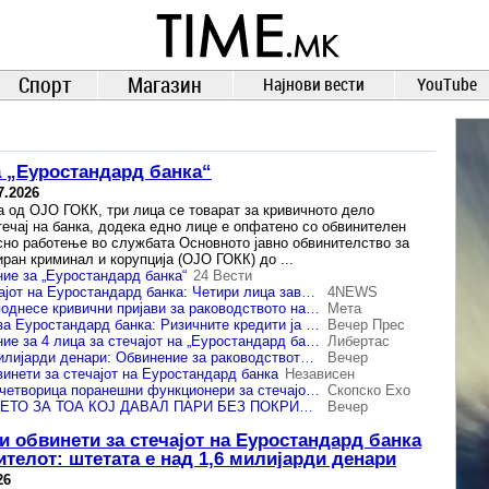
TIME.mk
ВЕСТИ
NEWS
Спорт
Магазин
Најнови вести
YouTube
 „Еуростандард банка“
7.2026
а од ОЈО ГОКК, три лица се товарат за кривичното дело
ечај на банка, додека едно лице е опфатено со обвинителен
сно работење во службата Основното јавно обвинителство за
ран криминал и корупција (ОЈО ГОКК) до ...
ие за „Еуростандард банка“
24 Вести
Обвинение за стечајот на Еуростандард банка: Четири лица завршија на обвинителна клупа
4NEWS
Обвинителството поднесе кривични пријави за раководството на пропаднатата Еуростандард Банка
Мета
Заврши истрагата за Еуростандард банка: Ризичните кредити ја довеле Банката во стечај и штета на доверителите од 27 милиони евра
Вечер Прес
Поднесено обвинение за 4 лица за стечајот на „Еуростандард банка“ АД – Скопје
Либертас
Стечај тежок 1,6 милијарди денари: Обвинение за раководството на „Еуростандард“ кое со години делело лоши кредити
Вечер
винети за стечајот на Еуростандард банка
Независен
Обвинение против четворица поранешни функционери за стечајот на Еуростандард банка
Скопско Ехо
ТРГНА РЕШАВАЊЕТО ЗА ТОА КОЈ ДАВАЛ ПАРИ БЕЗ ПОКРИТИЕ ВО ЕУРОСТАНДАРД, а се знае кој земал
Вечер
и обвинети за стечајот на Еуростандард банка
ителот: штетата е над 1,6 милијарди денари
26