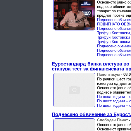
Основното јавно о
поднесе обвинител
товарат за кривич
предлог против ед
Поднесено обвинен
Поднесено обвинен
Поднесено обвинен
Еуростандард банка влегува во
станува тест за финансиската п
Паноптикум
-
08.0
По речиси шест го
излегува од долга
Основното јавно о
поднесе обвинителе
Поднесено обвинение за Еурост
Слободен Печат
Основното јавно о
Основниот кривиче