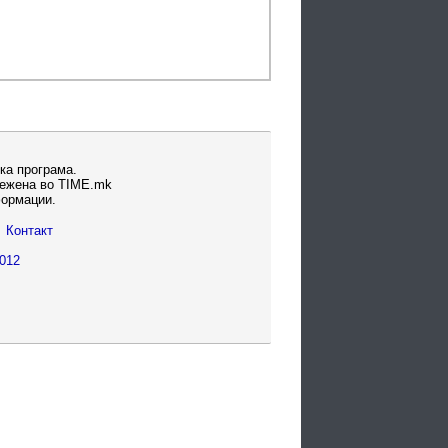
ка програма.
вежена во TIME.mk
формации.
Контакт
012