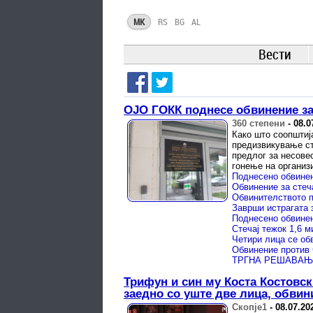
MK
RS
BG
AL
Вести
ОЈО ГОКК поднесе обвинение за
360 степени
-
08.0
Како што соопштиј
предизвикување ст
предлог за несове
гонење на организи
Поднесено обвинен
Четири лица се об
Трифун и син му Коста Костовск
заедно со уште две лица, обвин
Скопје1
-
08.07.20