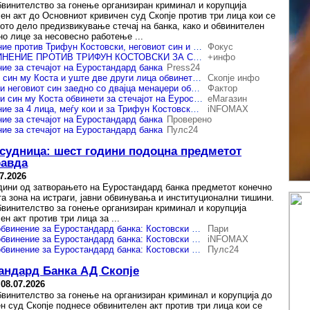
бвинителство за гонење организиран криминал и корупција
ен акт до Основниот кривичен суд Скопје против три лица кои се
ното дело предизвикување стечај на банка, како и обвинителен
но лице за несовесно работење ...
Поднесено обвинение против Трифун Костовски, неговиот син и уште двајца менаџери за стечајот на Еуростандард банка
Фокус
ПОДИГНАТО ОБВИНЕНИЕ ПРОТИВ ТРИФУН КОСТОВСКИ ЗА СТЕЧАЈОТ НА ЕУРОСТАНДАРД БАНКА Обвинети и син му Коста и две други лица
+инфо
ие за стечајот на Еуростандард банка
Press24
Трифун Костовски, син му Коста и уште две други лица обвинети за стечајот на Еуростандард банка - штетата надминува 1.6 милијарди денари
Скопје инфо
Трифун Костовски и неговиот син заедно со двајца менаџери обвинети за стечајот на Еуростандард банка
Фактор
Трифун Костовски и син му Коста обвинети за стечајот на Еуростандард банка
еМагазин
Поднесено обвинение за 4 лица, меѓу кои и за Трифун Костовски, за стечајот на „Еуростандард банка“
iNFOMAX
ие за стечајот на Еуростандард банка
Проверено
ие за стечајот на Еуростандард банка
Пулс24
 судница: шест години подоцна предметот
равда
7.2026
дини од затворањето на Еуростандард банка предметот конечно
та зона на истраги, јавни обвинувања и институционални тишини.
бвинителство за гонење организиран криминал и корупција
н акт против три лица за ...
По шест години – обвинение за Еуростандард банка: Костовски и поранешниот менаџмент ќе се соочат со правдата
Пари
По шест години – обвинение за Еуростандард банка: Костовски и поранешниот менаџмент ќе се соочат со правдата
iNFOMAX
По шест години – обвинение за Еуростандард банка: Костовски и поранешниот менаџмент ќе се соочат со правдата
Пулс24
андард Банка АД Скопје
-
08.07.2026
бвинителство за гонење на организиран криминал и корупција до
н суд Скопје поднесе обвинителен акт против три лица кои се