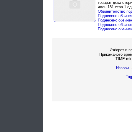
товарат дека стор
член 181 став 1 од
Обвинителство по
Поднесено обвинен
Поднесено обвинен
Поднесено обвинен
Поднесено обвинен
Изборот и п
Прикажаното врем
TIME.mk 
Извори
-
Tag