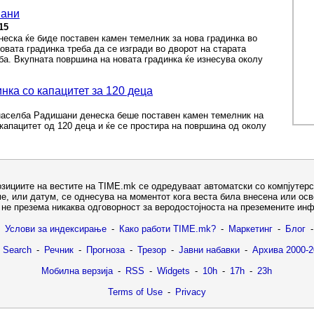
шани
15
еска ќе биде поставен камен темелник за нова градинка во
вата градинка треба да се изгради во дворот на старата
ба. Вкупната површина на новата градинка ќе изнесува околу
нка со капацитет за 120 деца
 населба Радишани денеска беше поставен камен темелник на
 капацитет од 120 деца и ќе се простира на површина од околу
озициите на вестите на TIME.mk се одредуваат автоматски со компјутерс
е, или датум, се однесува на моментот кога веста била внесена или ос
не презема никаква одговорност за веродостојноста на преземените ин
Услови за индексирање
-
Како работи TIME.mk?
-
Маркетинг
-
Блог
-
 Search
-
Речник
-
Прогноза
-
Трезор
-
Јавни набавки
-
Архива 2000-2
Мобилна верзија
-
RSS
-
Widgets
-
10h
-
17h
-
23h
Terms of Use
-
Privacy