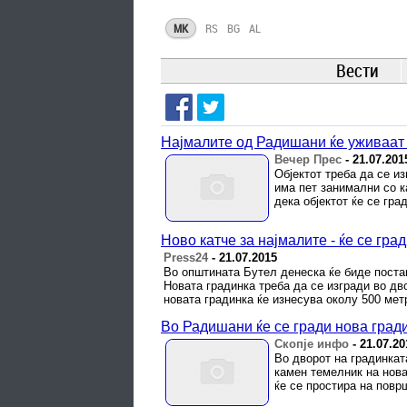
MK
RS
BG
AL
Вести
Најмалите од Радишани ќе уживаат 
Вечер Прес
-
21.07.201
Објектот треба да се и
има пет занимални со к
дека објектот ќе се гра
Ново катче за најмалите - ќе се гр
Press24
-
21.07.2015
Во општината Бутел денеска ќе биде поста
Новата градинка треба да се изгради во дв
новата градинка ќе изнесува околу 500 метр
Во Радишани ќе се гради нова градин
Скопје инфо
-
21.07.20
Во дворот на градинка
камен темелник на нова
ќе се простира на повр