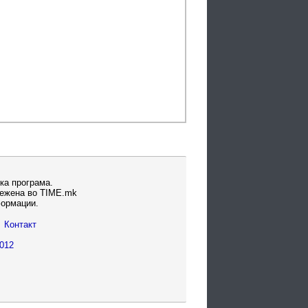
ка програма.
вежена во TIME.mk
формации.
Контакт
012