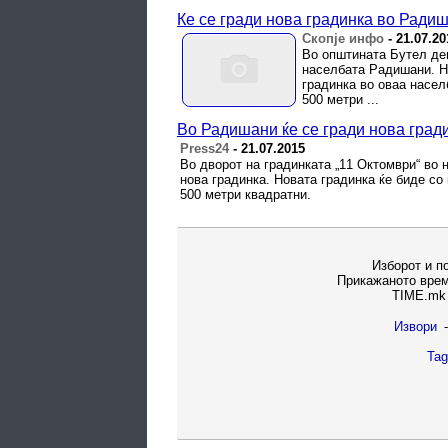
Ќе се гради нова градинка во Ради
Скопје инфо
-
21.07.20
Во општината Бутел ден
населбата Радишани. Но
градинка во оваа насел
500 метри ...
Во Радишани ќе се гради нова гради
Press24
-
21.07.2015
Во дворот на градинката „11 Октомври“ во
нова градинка. Новата градинка ќе биде со
500 метри квадратни.
Изборот и п
Прикажаното врем
TIME.mk 
Извори
-
Tag