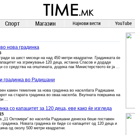
TIME.mk
ВЕСТИ
NEWS
Спорт
Магазин
Најнови вести
YouTube
во нова градинка
5
згради за шест месеци на над 450 метри квадратни. Градинката ќе
апацитет на згрижување 120 деца, истакна Спасов и додаде
ди со средства на општината, додека пак Министерството ќе ја ...
ади градинка во Радишани
вен камен темелник за нова градинка во населбата Радишани.
орот на старата градинка во оваа населба. Вкупната површина на
и ...
ка со капацитет за 120 деца, еве како ќе изгледа
15
та „11 Октомври“ во населба Радишани денеска беше поставен
 градинка. Новата градинка ќе биде со капацитет од 120 деца и
шина од околу 500 метри квадратни.