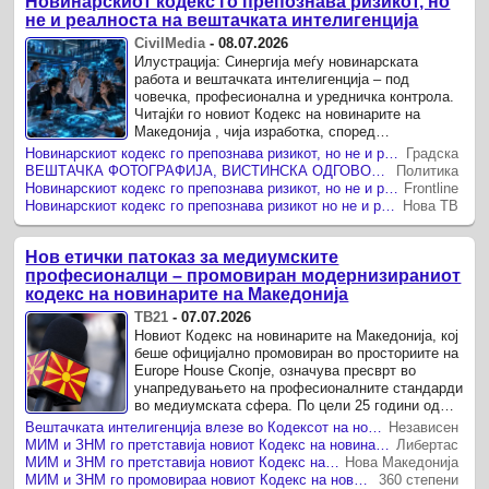
Новинарскиот кодекс го препознава ризикот, но
не и реалноста на вештачката интелигенција
CivilMedia
-
08.07.2026
Илустрација: Синергија меѓу новинарската
работа и вештачката интелигенција – под
човечка, професионална и уредничка контрола.
Читајќи го новиот Кодекс на новинарите на
Македонија , чија изработка, според
соопштението , траела две години и била
Новинарскиот кодекс го препознава ризикот, но не и реалноста на вештачката интелигенција
Градска
поткрепена со стручни анализи и ...
ВЕШТАЧКА ФОТОГРАФИЈА, ВИСТИНСКА ОДГОВОРНОСТ: Новиот кодекс носи правила за AI во новинарството
Политика
Новинарскиот кодекс го препознава ризикот, но не и реалноста на вештачката интелигенција
Frontline
Новинарскиот кодекс го препознава ризикот но не и реалноста на вештачката интелигенција
Нова ТВ
Нов етички патоказ за медиумските
професионалци – промовиран модернизираниот
кодекс на новинарите на Македонија
ТВ21
-
07.07.2026
Новиот Кодекс на новинарите на Македонија, кој
беше официјално промовиран во просториите на
Europe House Скопје, означува пресврт во
унапредувањето на професионалните стандарди
во медиумската сфера. По цели 25 години од
носењето на првиот Кодекс во 2001 година, тој е
Вештачката интелигенција влезе во Кодексот на новинарите
Независен
прилагоден ...
МИМ и ЗНМ го претставија новиот Кодекс на новинарите: ВИ може да помогне, но никогаш нема да биде новинар
Либертас
МИМ и ЗНМ го претставија новиот Кодекс на новинарите: ВИ може да помогне, но никогаш нема да биде новинар
Нова Македонија
МИМ и ЗНМ го промовираа новиот Кодекс на новинарите
360 степени