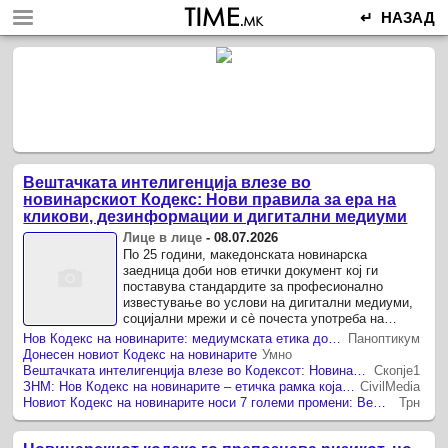
↵ НАЗАД
Вештачката интелигенција влезе во
новинарскиот Кодекс: Нови правила за ера на
кликови, дезинформации и дигитални медиуми
Лице в лице
-
08.07.2026
По 25 години, македонската новинарска
заедница доби нов етички документ кој ги
поставува стандардите за професионално
известување во услови на дигитални медиуми,
социјални мрежи и сè почеста употреба на
вештачката интелигенција.
Нов Кодекс на новинарите: медиумската етика доби правила за дигиталната ера и вештачката интелигенција
Паноптикум
Донесен новиот Кодекс на новинарите
Умно
Вештачката интелигенција влезе во Кодексот: Новинарите добија нови правила по 20 години
Скопје1
ЗНМ: Нов Кодекс на новинарите – етичка рамка која одговара на дигиталната ера
CivilMedia
Новиот Кодекс на новинарите носи 7 големи промени: Вештачката интелигенција, кликовите и приватноста под нови правила
Трн