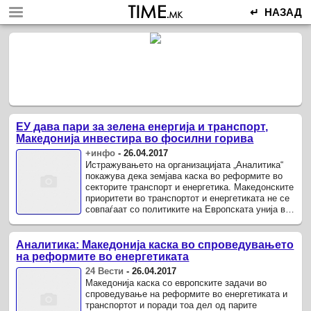
↵ НАЗАД
ЕУ дава пари за зелена енергија и транспорт,
Македонија инвестира во фосилни горива
+инфо
-
26.04.2017
Истражувањето на организацијата „Аналитика“
покажува дека земјава каска во реформите во
секторите транспорт и енергетика. Македонските
приоритети во транспортот и енергетиката не се
совпаѓаат со политиките на Европската унија во
овие сектори и затоа ...
Аналитика: Македонија каска во спроведувањето
на реформите во енергетиката
24 Вести
-
26.04.2017
Македонија каска со европските задачи во
спроведување на реформите во енергетиката и
транспортот и поради тоа дел од парите