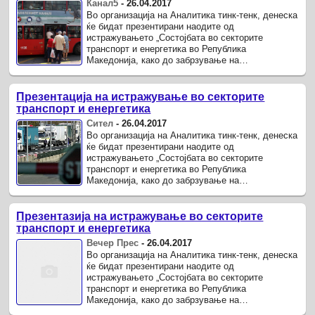
Канал5
-
26.04.2017
Во организација на Аналитика тинк-тенк, денеска
ќе бидат презентирани наодите од
истражувањето „Состојбата во секторите
транспорт и енергетика во Република
Македонија, како до забрзување на
реформските процеси“, поддржано од ЕУ
проектот „ИПА2 ...
Презентација на истражување во секторите
транспорт и енергетика
Сител
-
26.04.2017
Во организација на Аналитика тинк-тенк, денеска
ќе бидат презентирани наодите од
истражувањето „Состојбата во секторите
транспорт и енергетика во Република
Македонија, како до забрзување на
реформските процеси“, поддржано од ЕУ
проектот „ИПА2 ...
Презентазија на истражување во секторите
транспорт и енергетика
Вечер Прес
-
26.04.2017
Во организација на Аналитика тинк-тенк, денеска
ќе бидат презентирани наодите од
истражувањето „Состојбата во секторите
транспорт и енергетика во Република
Македонија, како до забрзување на
реформските процеси", поддржано од ЕУ