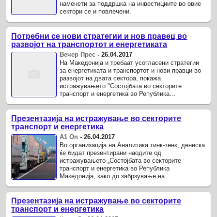
наменети за поддршка на инвестициите во овие
сектори се и повлечени.
Потребни се нови стратегии и нов правец во
развојот на транспортот и енергетиката
Вечер Прес
-
26.04.2017
На Македонија и требаат усогласени стратегии
за енергетиката и транспортот и нови правци во
развојот на двата сектора, покажа
истражувањето "Состојбата во секторите
транспорт и енергетика во Република
Македонија# што го направи Аналитика тинк-
тенк.
Презентазија на истражување во секторите
транспорт и енергетика
А1 On
-
26.04.2017
Во организација на Аналитика тинк-тенк, денеска
ќе бидат презентирани наодите од
истражувањето „Состојбата во секторите
транспорт и енергетика во Република
Македонија, како до забрзување на
реформските процеси“, поддржано од ЕУ
проектот „ИПА2 ...
Презентазија на истражување во секторите
транспорт и енергетика