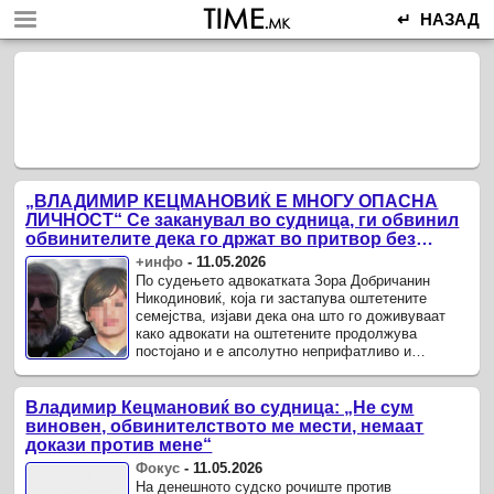
↵ НАЗАД
„ВЛАДИМИР КЕЦМАНОВИЌ Е МНОГУ ОПАСНА
ЛИЧНОСТ“ Се заканувал во судница, ги обвинил
обвинителите дека го држат во притвор без
докази
+инфо
-
11.05.2026
По судењето адвокатката Зора Добричанин
Никодиновиќ, која ги застапува оштетените
семејства, изјави дека она што го доживуваат
како адвокати на оштетените продолжува
постојано и е апсолутно неприфатливо и
неподносливо.
Владимир Кецмановиќ во судница: „Не сум
виновен, обвинителството ме мести, немаат
докази против мене“
Фокус
-
11.05.2026
На денешното судско рочиште против