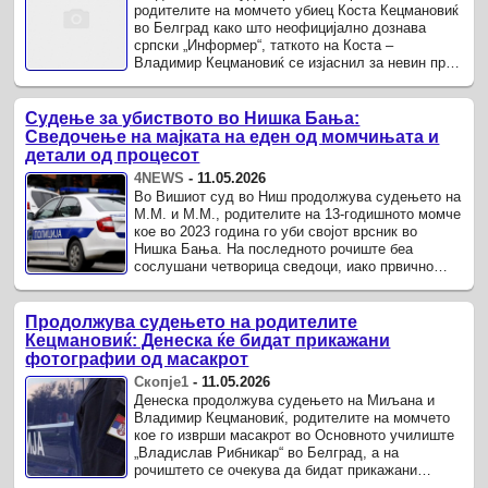
родителите на момчето убиец Коста Кецмановиќ
во Белград како што неофицијално дознава
српски „Информер“, таткото на Коста –
Владимир Кецмановиќ се изјаснил за невин пред
судот.
Судење за убиството во Нишка Бања:
Сведочење на мајката на еден од момчињата и
детали од процесот
4NEWS
-
11.05.2026
Во Вишиот суд во Ниш продолжува судењето на
М.М. и М.М., родителите на 13-годишното момче
кое во 2023 година го уби својот врсник во
Нишка Бања. На последното рочиште беа
сослушани четворица сведоци, иако првично
беше планирано испитување на осум ...
Продолжува судењето на родителите
Кецмановиќ: Денеска ќе бидат прикажани
фотографии од масакрот
Скопје1
-
11.05.2026
Денеска продолжува судењето на Миљана и
Владимир Кецмановиќ, родителите на момчето
кое го изврши масакрот во Основното училиште
„Владислав Рибникар“ во Белград, а на
рочиштето се очекува да бидат прикажани
фотографии од местото на злосторството.