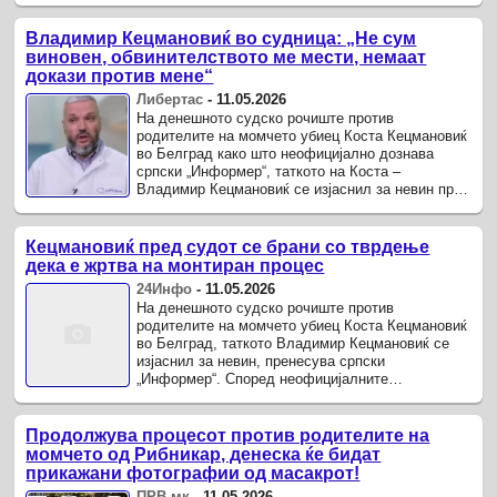
Владимир Кецмановиќ во судница: „Не сум
виновен, обвинителството ме мести, немаат
докази против мене“
Либертас
-
11.05.2026
На денешното судско рочиште против
родителите на момчето убиец Коста Кецмановиќ
во Белград како што неофицијално дознава
српски „Информер“, таткото на Коста –
Владимир Кецмановиќ се изјаснил за невин пред
судот.
Кецмановиќ пред судот се брани со тврдење
дека е жртва на монтиран процес
24Инфо
-
11.05.2026
На денешното судско рочиште против
родителите на момчето убиец Коста Кецмановиќ
во Белград, таткото Владимир Кецмановиќ се
изјаснил за невин, пренесува српски
„Информер“. Според неофицијалните
информации, Владимир Кецмановиќ пред судот
изјавил дека ...
Продолжува процесот против родителите на
момчето од Рибникар, денеска ќе бидат
прикажани фотографии од масакрот!
ПРВ.мк
-
11.05.2026