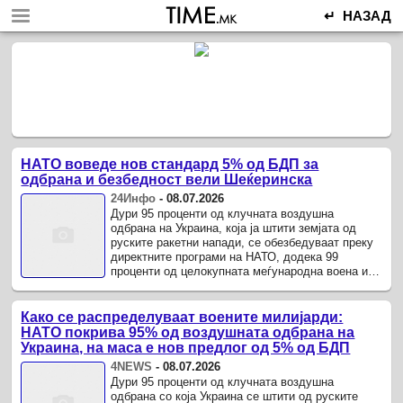
↵ НАЗАД
НАТО воведе нов стандард 5% од БДП за
одбрана и безбедност вели Шеќеринска
24Инфо
-
08.07.2026
Дури 95 проценти од клучната воздушна
одбрана на Украина, која ја штити земјата од
руските ракетни напади, се обезбедуваат преку
директните програми на НАТО, додека 99
проценти од целокупната меѓународна воена и
безбедносна помош доаѓа од земјите-членки на
Алијансата.
Како се распределуваат воените милијарди:
НАТО покрива 95% од воздушната одбрана на
Украина, на маса е нов предлог од 5% од БДП
4NEWS
-
08.07.2026
Дури 95 проценти од клучната воздушна
одбрана со која Украина се штити од руските