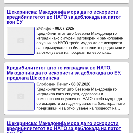
Шекеринска во ексклузивно интервју за 4tv.mk
реализирано на Самитот на ...
Шекеринска: Македонија мора да го искористи
кредибилитетот во НАТО за деблокада на патот
кон ЕУ
24Инфо
-
08.07.2026
Кредибилитетот што Северна Македонија го
изгради како сигурен, одговорен и рамноправен
сојузник во НАТО треба мудро да се искористи
за надминување на билатералните предизвици и
за откочување на процесот на европска
интеграција.
Кредибилитетот што го изградила во НАТО,
Македонија да го искористи за деблокада во ЕУ,
предлага Шекеринска
Слободен Печат
-
08.07.2026
Кредибилитетот што Северна Македонија го
изградила како сигурен, одговорен и
рамноправен сојузник во НАТО треба мудро да
се искористи за надминување на билатералните
предизвици и за откочување на процесот на
европска интеграција, изјави заменик-
генералниот секретар на НАТО, ...
Шекеринска: Македонија мора да го искористи
кредибилитетот во НАТО за деблокада на патот