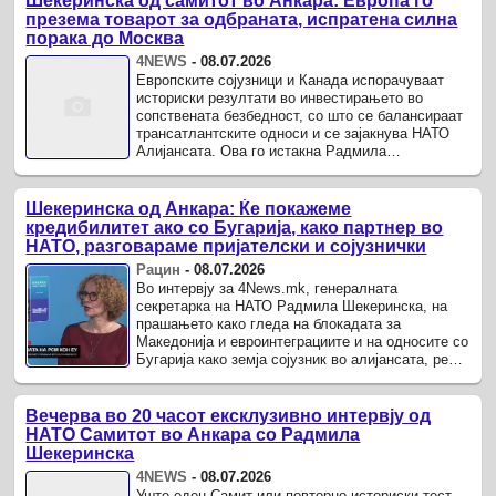
Шекеринска од самитот во Анкара: Европа го
презема товарот за одбраната, испратена силна
порака до Москва
4NEWS
-
08.07.2026
Европските сојузници и Канада испорачуваат
историски резултати во инвестирањето во
сопствената безбедност, со што се балансираат
трансатлантските односи и се зајакнува НАТО
Алијансата. Ова го истакна Радмила
Шекеринска во ексклузивно интервју за 4tv.mk
реализирано на Самитот на ...
Шекеринска од Анкара: Ќе покажеме
кредибилитет ако со Бугарија, како партнер во
НАТО, разговараме пријателски и сојузнички
Рацин
-
08.07.2026
Во интервју за 4News.mk, генералната
секретарка на НАТО Радмила Шекеринска, на
прашањето како гледа на блокадата за
Македонија и евроинтеграциите и на односите со
Бугарија како земја сојузник во алијансата, рече
дека како сојуз не навлегуваат во теми кои
опфаќаат еден или двајца ...
Вечерва во 20 часот ексклузивно интервју од
НАТО Самитот во Анкара со Радмила
Шекеринска
4NEWS
-
08.07.2026
Уште еден Самит или повторно историски тест