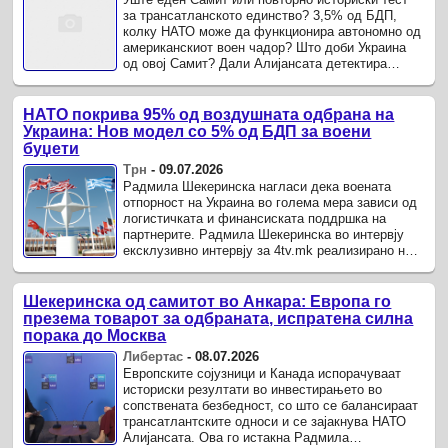
за трансатланското единство? 3,5% од БДП,
колку НАТО може да функционира автономно од
американскиот воен чадор? Што доби Украина
од овој Самит? Дали Алијансата детектира
безбедносен ризик во политичката исцрпеност и
евроскептицизмот ...
НАТО покрива 95% од воздушната одбрана на
Украина: Нов модел со 5% од БДП за воени
буџети
Трн
-
09.07.2026
Радмила Шекеринска нагласи дека воената
отпорност на Украина во голема мера зависи од
логистичката и финансиската поддршка на
партнерите. Радмила Шекеринска во интервју
ексклузивно интервју за 4tv.mk реализирано на
Самитот на НАТО во Анкара, Турција откри дека
НАТО обезбедува ...
Шекеринска од самитот во Анкара: Европа го
презема товарот за одбраната, испратена силна
порака до Москва
Либертас
-
08.07.2026
Европските сојузници и Канада испорачуваат
историски резултати во инвестирањето во
сопствената безбедност, со што се балансираат
трансатлантските односи и се зајакнува НАТО
Алијансата. Ова го истакна Радмила