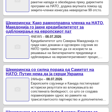
ракетни напади е обезбедена преку директните
програми на НАТО, додека вкупната помош од
земјите-членки изнесува неверојатни 99 отсто.
Шекеринска: Како рамноправна членка на НАТО,
Македонија го јакне кредибилитетот за
одблокирање на европскиот пат
4NEWS
-
08.07.2026
Кредибилитетот што Северна Македонија го
гради како докажан и одговорен сојузник во
НАТО треба паметно да се искористи за
решавање на билатералните предизвици и
одблокирање на евроинтегративниот процес,
порача Радмила Шекеринска во ексклузивно
интервју за 4tv.mk реализирано на ...
Шекеринска со силна порака од Самитот на
НАТО: Путин нема да ја скрши Украина
24Инфо
-
08.07.2026
Европските сојузници и Канада постигнуваат
историски резултати во вложувањата во
сопствената безбедност, со што се создава
порамноправен однос во рамките на
трансатлантското партнерство и дополнително
се зајакнува НАТО Алијансата.