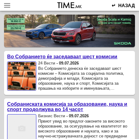
↵ НАЗАД
Во Собранието ќе заседаваат шест комисии
24 Вести
-
09.07.2026
Во Собранието денеска ќе заседаваат шест
комисии – Комисијата за социјална политика,
демографија и млади, Комисијата за
образование, наука и спорт, Комисијата за
прашања на изборите и именувањата,
Комисијата за одбрана и безбедност, Комисијата
за политички систем и односи меѓу ...
Собраниската комисија за образование, наука и
спорт продолжува во 14 часот
Бизнис Вести
-
09.07.2026
Првиот увид во предлог-законите за високото
образование, за осигурување на квалитетот во
високото образование и науката, како и за
научно-истражувачката дејност се предвидени