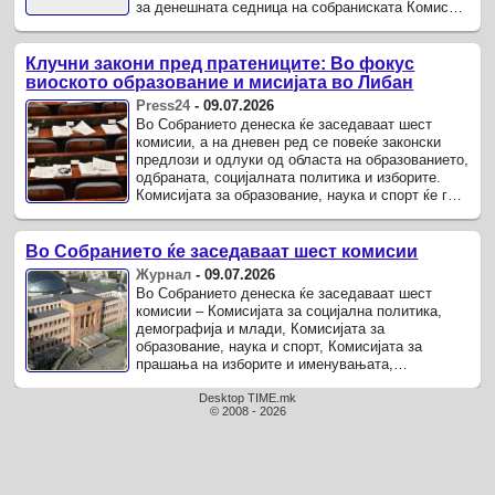
за денешната седница на собраниската Комисија
за образование, наука и спорт.
Клучни закони пред пратениците: Во фокус
виоското образование и мисијата во Либан
Press24
-
09.07.2026
Во Собранието денеска ќе заседаваат шест
комисии, а на дневен ред се повеќе законски
предлози и одлуки од областа на образованието,
одбраната, социјалната политика и изборите.
Комисијата за образование, наука и спорт ќе ги
разгледува Предлог-законот за високото
образование, ...
Во Собранието ќе заседаваат шест комисии
Журнал
-
09.07.2026
Во Собранието денеска ќе заседаваат шест
комисии – Комисијата за социјална политика,
демографија и млади, Комисијата за
образование, наука и спорт, Комисијата за
прашања на изборите и именувањата,
Комисијата за одбрана и безбедност, Комисијата
за политички систем и односи меѓу ...
Desktop TIME.mk
© 2008 - 2026