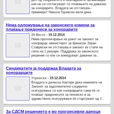
кои не се согласуваат со плаќањето на давачки
за хонорарите. Владата не отстапува–
премиерот Никола Груевски вели дека
плаќањето на давачки за хонорарите е ...
Нема одложување на законските измени за
плаќање придонеси за хонорарите
24 Вести
-
19.12.2014
Нема пролонгирање на рокот на законот за
хонорарци -министерот за финасии Зоран
Ставрески не отстапува и законот ќе стапи на
сила на 1 јануари. Поддршка за законското
решение со кое се воведуваат давачки за
придонеси за хонорарите, авторските ...
Синдикатите ја поддржаа Владата за
хонорарците
Утрински
-
19.12.2014
Владата и денеска повтори дека измените на
Законот за задолжително социјално
осигурување со кои хонорарците сами ќе ги
плаќаат придонесите за пензиско и за
здравствено осигурување ќе стартуваат од 1
јануари 2015 година.
За СДСМ решението е во прогресивни даноци