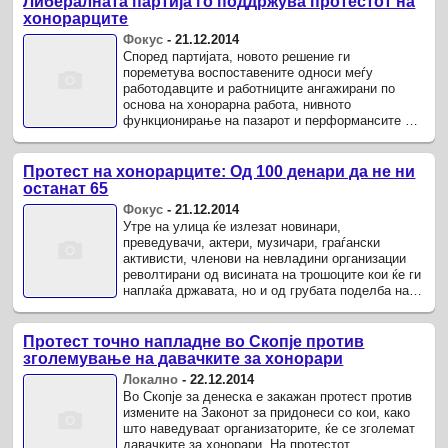
Либералната партија го поддржува протестот на
хонорарците
Фокус
-
21.12.2014
Според партијата, новото решение ги
пореметува воспоставените односи меѓу
работодавците и работниците ангажирани по
основа на хонорарна работа, нивното
функционирање на пазарот и перформансите на
фирмите.
Протест на хонорарците: Од 100 денари да не ни
останат 65
Фокус
-
21.12.2014
Утре на улица ќе излезат новинари,
преведувачи, актери, музичари, граѓански
активисти, членови на невладини организации
револтирани од висината на трошоците кои ќе ги
наплаќа државата, но и од грубата поделба на
хонорарците- носителите на јавни ...
Протест точно напладне во Скопје против
зголемување на давачките за хонорари
Локално
-
22.12.2014
Во Скопје за денеска е закажан протест против
измените на Законот за придонеси со кои, како
што наведуваат организаторите, ќе се зголемат
давачките за хонорари. На протестот