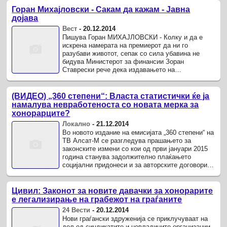
Горан Михајловски - Сакам да кажам - Јавна
дојава
Вест
-
20.12.2014
Пишува Горан МИХАЈЛОВСКИ - Колку и да е
искрена намерата на премиерот да ни го
разубави животот, сепак со сила убавина не
бидува Министерот за финансии Зоран
Ставрески рече дека издавањето на
задолжницата, наместо од Нова година, се
одлага до април ...
(ВИДЕО) „360 степени“: Власта статистички ќе ја
намалува невработеноста со новата мерка за
хонорарците?
Локално
-
21.12.2014
Во новото издание на емисијата „360 степени“ на
ТВ Алсат-М се разгледува прашањето за
законските измени со кои од први јануари 2015
година станува задолжително плаќањето
социјални придонеси и за авторските договори и
договорите на дело во износ над ...
Цивил: Законот за новите давачки за хонорарите
е легализирање на грабежот на граѓаните
24 Вести
-
20.12.2014
Нови граѓански здруженија се приклучуваат на
дел од синдикатите и невладините организации