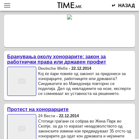
↵ НАЗАД
Бранувања околу хонорарите: закон за
работнички права или државен профит
Deutsche Welle
-
22.12.2014
Кој ќе ќари повеќе од законот за придонеси за
хонорарците, работниците или државата?
Синдикатите во Македонија повторно се
поделија. Дел од невладините на нозе, експерти
се сомневаат во уставноста на решението.
Протест на хонорарците
24 Вести
-
22.12.2014
Стотици граѓани се собраа во Жена Парк во
Скопје, за да го изразат незадоволството од
законските измени кои предвидуваат 35 отсто од
хонорарите да одат кон државата и нејзините