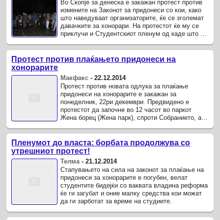
Во Скопје за денеска е закажан протест против
измените на Законот за придонеси со кои, како
што наведуваат организаторите, ќе се зголемат
давачките за хонорари. На протестот ќе му се
приклучи и Студентскиот пленум од каде што е
оценето дека во ...
Протест против плаќањето придонеси на
хонорарите
Макфакс
-
22.12.2014
Протест против новата одлука за плаќање
придонеси на хонорарите е закажан за
понеделник, 22ри декември. Предвидено е
протестот да започне во 12 часот во паркот
Жена борец (Жена парк), спроти Собранието, а
ќе се движи преку Министерството за труд и ...
Пленумот до власта: борбата продолжува со
утрешниот протест!
Телма
-
21.12.2014
Стапувањето на сила на законот за плаќање на
придонеси за хонорарите е погубен, велат
студентите бидејќи со ваквата владина реформа
ќе ги загубат и оние малку средства кои можат
да ги зарботат за време на студиите.