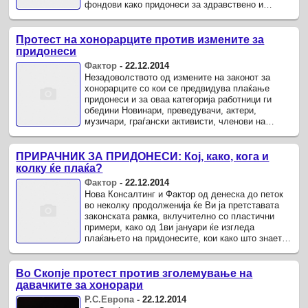
фондови како придонеси за здравствено и
пензиско осигурување.
Протест на хонорарците против измените за
придонеси
Фактор
-
22.12.2014
Незадоволството од измените на законот за
хонорарците со кои се предвидува плаќање
придонеси и за оваа категорија работници ги
обедини Новинари, преведувачи, актери,
музичари, граѓански активисти, членови на
невладини организации заедно да кажат ...
ПРИРАЧНИК ЗА ПРИДОНЕСИ: Кој, како, кога и
колку ќе плаќа?
Фактор
-
22.12.2014
Нова Консалтинг и Фактор од денеска до петок
во неколку продолженија ќе Ви ја претставата
законската рамка, вклучително со пластични
примери, како од 1ви јануари ќе изгледа
плаќањето на придонесите, кои како што знаете,
ќе бидат зголемени на ниво ...
Во Скопје протест против зголемување на
давачките за хонорари
Р.С.Европа
-
22.12.2014