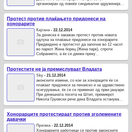
организиран од повеќе синдикални здруженија и
гражански органозацо ќе му се ...
Протест против плаќањето придонеси на
хонорарите
Кајгана
-
22.12.2014
За денеска е закажан протест против новата
одлука за плаќање придонеси на хонорарите.
Предвидено е протестот да започне во 12 часот
во паркот Жена борец (Жена парк), спроти
Собранието, а ќе се движи преку
Министерството за труд и социјална работа до
...
Протестите не ја премислуваат Владата
Sky
-
21.12.2014
аконските измени, со кои за хонораците ќе се
плаќаат придонеси за пензиско и за здравствено
осигурување, ќе се се применат од први јануари.
При денешната посета на Штип, премиерот
Никола Груевски рече дека Владата останува
решена со законските ...
Хонорарците протестираат против зголемените
давачки
Призма
-
22.12.2014
Хонорарните работници се против законските