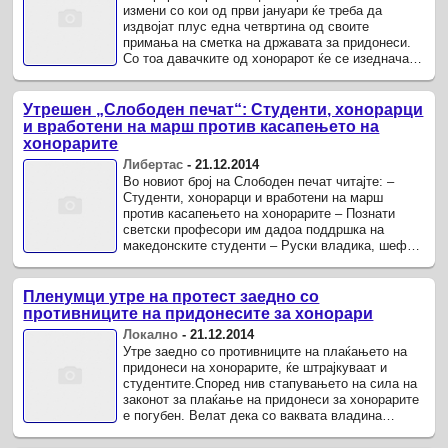
измени со кои од први јануари ќе треба да
издвојат плус една четвртина од своите
примања на сметка на државата за придонеси.
Со тоа давачките од хонорарот ќе се изедначат
со оние на платата и ќе изнесуваат ...
Утрешен „Слободен печат“: Студенти, хонорарци
и вработени на марш против касапењето на
хонорарите
Либертас
-
21.12.2014
Во нoвиот број на Слободен печат читајте: –
Студенти, хонорарци и вработени на марш
против касапењето на хонорарите – Познати
светски професори им дадоа поддршка на
македонските студенти – Руски владика, шеф
на дипломатијата на Руската црква, го ...
Пленумци утре на протест заедно со
противниците на придонесите за хонорари
Локално
-
21.12.2014
Утре заедно со противниците на плаќањето на
придонеси на хонорарите, ќе штрајкуваат и
студентите.Според нив стапувањето на сила на
законот за плаќање на придонеси за хонорарите
е погубен. Велат дека со ваквата владина
реформа ќе ги загубат и оние ...