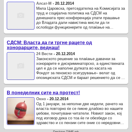
Алсат-М
-
20.12.2014
Мила Царовска, претседателка на Kомисијата за
труд и социјална политика на СДСМ на
денешната прес-конференција упати прашање
до Владата дали навистина мисли да ги
ослободи функционерите од плаќање на
придонесите на договорите за дело и авторските
...
СДСМ: Власта да ги тргне рацете од
хонорарците, веднаш!
24 Вести
-
20.12.2014
Законското решение за плаќање давачки за
хонорарите е дискриминаторско, а единствената
цел е да се наполни дупката во касата на
Фондот за пензиско осигурување– велат од
опозициската СДСМ и бараат решението да се ...
В понеделник сите на протест!
Окно
-
20.12.2014
Од 1 јануари, за неполни две недели, рачето на
власта повторно ќе се пикне длабоко во нашите
џебови, почитувани читатели. Новиот закон, кој
под изговор дека со тоа ќе ги обезбеди со
здравство и со пензии сите оние со нередовни
примања, го крева ...
Desktop TIME.mk