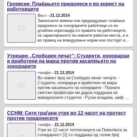
Груевски: Плаќањето придонеси е во корист на
работниците
Вест
-
21.12.2014
Законските измени кои предвидуваат плаќање
придонеси за хонорарните работници се во
длабока корелација со правата на работниците,
за гарантирањето на нивните работни места, и е
во правец на воведување норми кои постојат во
речиси сите земји во ...
Утрешен „Слободен печат“: Студенти, хонорарци
и вработени на марш против касапењето на
хонорарите
+инфо
-
21.12.2014
Во нoвиот број на Слободен печат читајте: -
Студенти, хонорарци и вработени на марш
против касапењето на хонорарите - Познати
светски професори им дадоа поддршка на
македонските студенти - Руски владика, шеф на
дипломатијата на Руската црква, го ...
ССНМ: Сите граѓани утре во 12 часот на протест
против придонесите
+инфо
-
21.12.2014
Утре во 12 часот потписниците на Повелбата за
солидарност [1] со поддршка од голем број