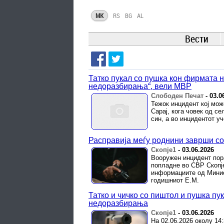
MK
RS
BG
AL
Вести
Татко пукал со пушка кон фирмата 
недоразбирања“, вели МВР
Слободен Печат
-
03.0
Тежок инцидент кој мож
Сарај, кога човек од се
син, а во инцидентот уч
Расправија меѓу роднини заврши со 
Скопје1
-
03.06.2026
Вооружен инцидент пор
попладне во СВР Скопј
информациите од Минист
годишниот Е.М.
Татко и чичко со пиштол и пушка пу
недоразбирања
Скопје1
-
03.06.2026
На 02.06.2026 околу 14: