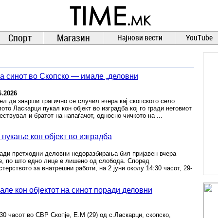
TIME.mk
ВЕСТИ
NEWS
Спорт
Магазин
Најнови вести
YouTube
на синот во Скопско — имале „деловни
6.2026
ел да заврши трагично се случил вчера кај скопското село
лото Ласкарци пукал кон објект во изградба кој го гради неговиот
ествувал и братот на напаѓачот, односно чичкото на ...
пукање кон објект во изградба
ади претходни деловни недоразбирања бил пријавен вчера
е, по што едно лице е лишено од слобода. Според
ерството за внатрешни работи, на 2 јуни околу 14:30 часот, 29-
кале кон објектот на синот поради деловни
30 часот во СВР Скопје, Е.М (29) од с.Ласкарци, скопско,