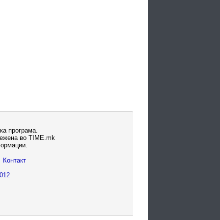
ка програма.
вежена во TIME.mk
формации.
Контакт
012