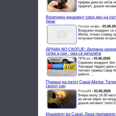
пријави дека во негов о
пријател, дошле неговио
Вооружен инцидент сред ден на пато
лице
Скопје инфо
-
03.06.20
Вооружен инцидент се с
Матка, откако според 
испукани повеќе истрел
ДРАМА ВО СКОПЈЕ: Деловно недора
татко и син - ова се деталите
ПРВ.мк
-
03.06.2026
Сериозен инцидент бил 
Ласкарци тврдел дека н
патниот правец Сарај–
работи, ...
Пукање на патот Сарај-Матка: Татко
својот син
Press24
-
03.06.2026
Вчера околу 14:30 часот
во негов објект во изгр
дошле неговиот татко Е
Инцидент во Сарај: Лице пријавило 