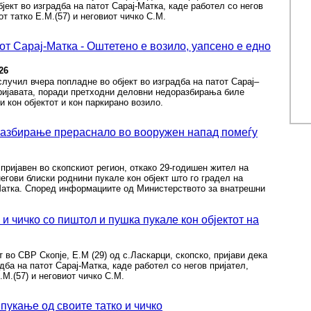
бјект во изградба на патот Сарај-Матка, каде работел со негов
т татко Е.М.(57) и неговиот чичко С.М.
т Сарај-Матка - Оштетено е возило, уапсено е едно
26
лучил вчера попладне во објект во изградба на патот Сарај–
пријавата, поради претходни деловни недоразбирања биле
и кон објектот и кон паркирано возило.
збирање прераснало во вооружен напад помеѓу
пријавен во скопскиот регион, откако 29-годишен жител на
егови блиски роднини пукале кон објект што го градел на
Матка. Според информациите од Министерството за внатрешни
 и чичко со пиштол и пушка пукале кон објектот на
 во СВР Скопје, Е.М (29) од с.Ласкарци, скопско, пријави дека
адба на патот Сарај-Матка, каде работел со негов пријател,
.М.(57) и неговиот чичко С.М.
пукање од своите татко и чичко