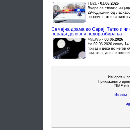
ТВ21
-
03.06.2026
Вчера се случил инциде
29-годишник од Ласкарц
неговиот татко и чичко 
Семејна драма во Сарај: Татко и чи
поради деловни недоразбирања
4NEWS
-
03.06.2026
На 02.06.2026 околу 14:
пријави дека во негов о
пријател, дошле неговио
Изборот и п
Прикажаното врем
TIME.mk 
Извори
-
Tag