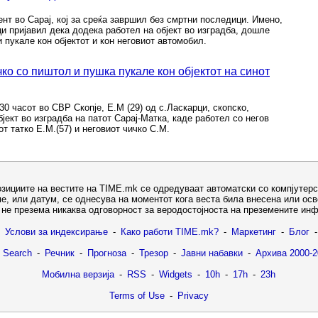
нт во Сарај, кој за среќа завршил без смртни последици. Имено,
и пријавил дека додека работел на објект во изградба, дошле
и пукале кон објектот и кон неговиот автомобил.
чко со пиштол и пушка пукале кон објектот на синот
30 часот во СВР Скопје, Е.М (29) од с.Ласкарци, скопско,
бјект во изградба на патот Сарај-Матка, каде работел со негов
т татко Е.М.(57) и неговиот чичко С.М.
озициите на вестите на TIME.mk се одредуваат автоматски со компјутерс
е, или датум, се однесува на моментот кога веста била внесена или ос
не презема никаква одговорност за веродостојноста на преземените ин
Услови за индексирање
-
Како работи TIME.mk?
-
Маркетинг
-
Блог
-
 Search
-
Речник
-
Прогноза
-
Трезор
-
Јавни набавки
-
Архива 2000-2
Мобилна верзија
-
RSS
-
Widgets
-
10h
-
17h
-
23h
Terms of Use
-
Privacy