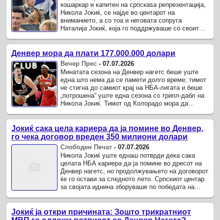
кошаркар и капитен на српскаѕа репрезентација,
Никола Јокиќ, се најде во центарот на
вниманието, а со тоа и неговата сопруга
Наталија Јокиќ, која го поддржуваше со своите
деца од трибините.
Денвер мора да плати 177.000.000 долари
Вечер Прес
-
07.07.2026
Минатата сезона на Денвер нагетс беше уште
една што нема да се памети долго време; тимот
не стигна до самиот крај на НБА-лигата и беше
„потрошена“ уште една сезона со трипл-дабл на
Никола Јокиќ. Тимот од Колорадо мора да
направи важни промени во играчкиот кадар пред
новата ...
Јокиќ сака цела кариера да ја помине во Денвер,
го чека договор вреден 350 милиони долари
Слободен Печат
-
07.07.2026
Никола Јокиќ уште еднаш потврди дека сака
целата НБА кариера да ја помине во дресот на
Денвер нагетс, но продолжувањето на договорот
ќе го остави за следното лето. Српскиот центар
за својата иднина зборуваше по победата на
Србија над Босна и Херцеговина со 94-81 во ...
Јокиќ ја откри причината: Зошто трикратниот