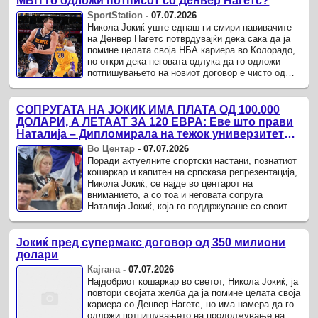
МВП го одложи потписот со Денвер Нагетс?
SportStation
-
07.07.2026
Никола Јокиќ уште еднаш ги смири навивачите
на Денвер Нагетс потврдувајќи дека сака да ја
помине целата своја НБА кариера во Колорадо,
но откри дека неговата одлука да го одложи
потпишувањето на новиот договор е чисто од
деловна природа.
СОПРУГАТА НА ЈОКИЌ ИМА ПЛАТА ОД 100.000
ДОЛАРИ, А ЛЕТААТ ЗА 120 ЕВРА: Еве што прави
Наталија – Дипломирала на тежок универзитет
(ФОТО)
Во Центар
-
07.07.2026
Поради актуелните спортски настани, познатиот
кошаркар и капитен на српскаѕа репрезентација,
Никола Јокиќ, се најде во центарот на
вниманието, а со тоа и неговата сопруга
Наталија Јокиќ, која го поддржуваше со своите
деца од трибините.
Јокиќ пред супермакс договор од 350 милиони
долари
Кајгана
-
07.07.2026
Најдобриот кошаркар во светот, Никола Јокиќ, ја
повтори својата желба да ја помине целата своја
кариера со Денвер Нагетс, но има намера да го
одложи потпишувањето на продолжување на