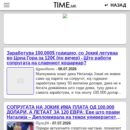
↵ НАЗАД
Заработува 100.000$ годишно, со Јокиќ летуваа
вo Црна Гора за 120€ (по вечер) - Што работи
сопругата на славниот кошаркар?
Црнобело
-
08.07.2026
Малкумина знаат дека Наталија Јокиќ не живее
само од парите на сопругот, кој годишно
заработува преку 50 милиони долари, дека не е
богата домаќинка што седи дома, туку дека и
самата заработува, и тоа околу 100.000 долари
годишно.
СОПРУГАТА НА ЈОКИЌ ИМА ПЛАТА ОД 100.000
ДОЛАРИ, А ЛЕТААТ ЗА 120 ЕВРА: Еве што прави
Наталија – Дипломирала на тежок универзитет
(ФОТО)
Пулс24
-
07.07.2026
Поради актуелните спортски настани, познатиот