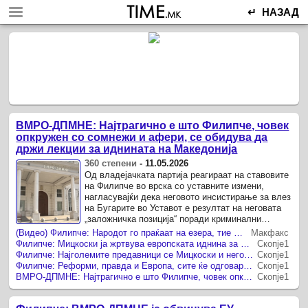
↵ НАЗАД
ВМРО-ДПМНЕ: Најтрагично е што Филипче, човек
опкружен со сомнежи и афери, се обидува да
држи лекции за иднината на Македонија
360 степени
-
11.05.2026
Од владејачката партија реагираат на ставовите
на Филипче во врска со уставните измени,
нагласувајќи дека неговото инсистирање за влез
на Бугарите во Уставот е резултат на неговата
„заложничка позиција“ поради криминални
активности Најтрагично е што ...
(Видео) Филипче: Народот го праќаат на езера, тие да летаат на море со владин авион
Макфакс
Филипче: Мицкоски ја жртвува европската иднина за да го спаси криминалот
Скопје1
Филипче: Најголемите предавници се Мицкоски и неговата криминална банда
Скопје1
Филипче: Реформи, правда и Европа, сите ќе одговараат јас ви ветувам
Скопје1
ВМРО-ДПМНЕ: Најтрагично е што Филипче, човек опкружен со сомнежи, афери и криминални сенки денес се обидува да држи лекции за иднината на Македонија
Скопје1