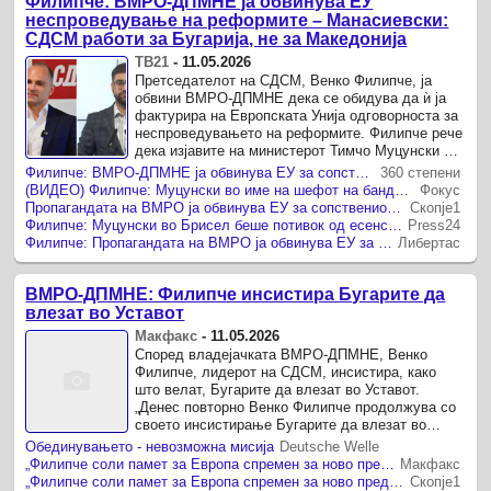
Филипче: ВМРО-ДПМНЕ ја обвинува ЕУ
неспроведување на реформите – Манасиевски:
СДСМ работи за Бугарија, не за Македонија
ТВ21
-
11.05.2026
Претседателот на СДСМ, Венко Филипче, ја
обвини ВМРО-ДПМНЕ дека се обидува да ѝ ја
фактурира на Европската Унија одговорноста за
неспроведувањето на реформите. Филипче рече
дека изјавите на министерот Тимчо Муцунски во
Брисел се класична политичка ...
Филипче: ВМРО-ДПМНЕ ја обвинува ЕУ за сопствениот неуспех – реформите им се проблем бидејќи значат продолжување на евроинтеграциите
360 степени
(ВИДЕО) Филипче: Муцунски во име на шефот на бандата грмнал во Брисел и ја обвини ЕУ што ние не ги спроведуваме реформите
Фокус
Пропагандата на ВМРО ја обвинува ЕУ за сопствениот дебакл со реформите, вели Филипче
Скопје1
Филипче: Муцунски во Брисел беше потивок од есенски дожд
Press24
Филипче: Пропагандата на ВМРО ја обвинува ЕУ за сопствениот дебакл со реформите
Либертас
ВМРО-ДПМНЕ: Филипче инсистира Бугарите да
влезат во Уставот
Макфакс
-
11.05.2026
Според владејачката ВМРО-ДПМНЕ, Венко
Филипче, лидерот на СДСМ, инсистира, како
што велат, Бугарите да влезат во Уставот.
„Денес повторно Венко Филипче продолжува со
своето инсистирање Бугарите да влезат во
Уставот прикажувајќи го како услов без кој ...
Обединувањето - невозможна мисија
Deutsche Welle
„Филипче соли памет за Европа спремен за ново предавство, им објаснува на граѓаните што значат уставни измени“, велат од ВМРО-ДПМНЕ
Макфакс
„Филипче соли памет за Европа спремен за ново предавство, им објаснува на граѓаните што значат уставни измени“ , вели ВМРО-ДПМНЕ
Скопје1