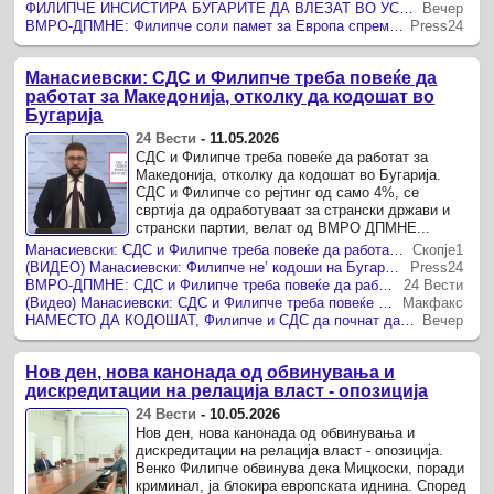
ФИЛИПЧЕ ИНСИСТИРА БУГАРИТЕ ДА ВЛЕЗАТ ВО УСТАВОТ, велат од ВМРО-ДПМНЕ
Вечер
ВМРО-ДПМНЕ: Филипче соли памет за Европа спремен за ново предавство
Press24
Манасиевски: СДС и Филипче треба повеќе да
работат за Македонија, отколку да кодошат во
Бугарија
24 Вести
-
11.05.2026
СДС и Филипче треба повеќе да работат за
Македонија, отколку да кодошат во Бугарија.
СДС и Филипче со рејтинг од само 4%, се
свртија да одработуваат за странски држави и
странски партии, велат од ВМРО ДПМНЕ...
Манасиевски: СДС и Филипче треба повеќе да работат за Македонија, отколку да кодошат во Бугарија
Скопје1
(ВИДЕО) Манасиевски: Филипче не’ кодоши на Бугарите
Press24
ВМРО-ДПМНЕ: СДС и Филипче треба повеќе да работат за Македонија, отколку да кодошат во Бугарија
24 Вести
(Видео) Манасиевски: СДС и Филипче треба повеќе да работат за Македонија, отколку да кодошат во Бугарија
Макфакс
НАМЕСТО ДА КОДОШАТ, Филипче и СДС да почнат да работат за Македонија, порачаа од ВМРО-ДПМНЕ
Вечер
Нов ден, нова канонада од обвинувања и
дискредитации на релација власт - опозиција
24 Вести
-
10.05.2026
Нов ден, нова канонада од обвинувања и
дискредитации на релација власт - опозиција.
Венко Филипче обвинува дека Мицкоски, поради
криминал, ја блокира европската иднина. Според