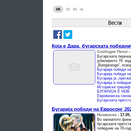
MK
RS
BG
AL
Вести
Која е Дара, бугарската победни
Слободен Печат
Бугарската пејачка
јубилејното 70. из
„Bangaranga“, осво
Бугарија победи н
Бугарија ја „прега
Бугарија е победни
Историски триумф:
Бугарија победи на Евросонг 20
Независен
-
17.05
Во напнатото финал
бугарската претста
победник на 70-го