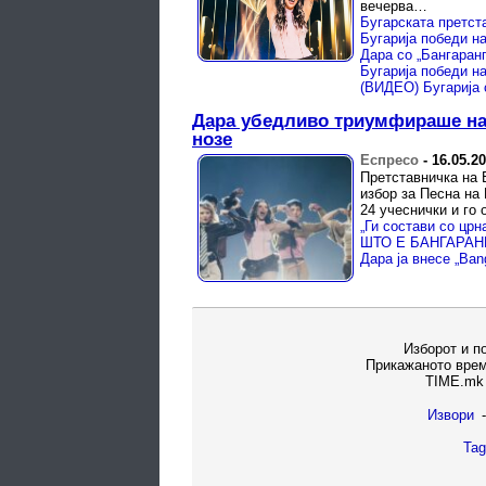
вечерва…
Бугарија победи на
Дара со „Бангаранг
Бугарија победи н
(ВИДЕО) Бугарија с
Дара убедливо триумфираше на 
нозе
Еспресо
-
16.05.2
Претставничка на 
избор за Песна на 
24 учеснички и го 
Дара ја внесе „Ban
Изборот и п
Прикажаното врем
TIME.mk 
Извори
-
Tag