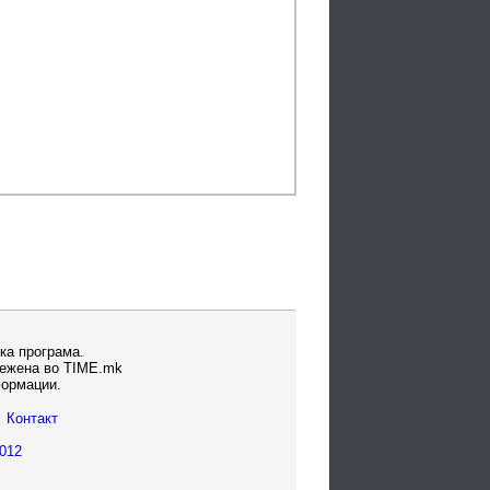
ка програма.
вежена во TIME.mk
формации.
Контакт
012