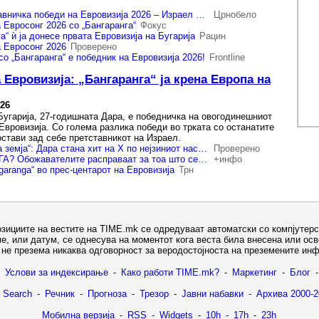
Бугарската претставничка победи на Евровизија 2026 – Израел на второ место
Црнобело
 Евросонг 2026 со „Бангаранга“
Фокус
а“ ѝ ја донесе првата Евровизија на Бугарија
Рацин
а Евросонг 2026
Проверено
о „Бангаранга“ е победник на Евровизија 2026!
Frontline
Евровизија: „Бангаранга“ ја крена Европа на
026
Бугарија, 27-годишната Дара, е победничка на овогодинешниот
Евровизија. Со голема разлика победи во трката со останатите
остави зад себе претставникот на Израел.
„Ги состави со црна земја“: Дара стана хит на X по нејзиниот настап на Евровизија
Проверено
ШТО Е БАНГАРАНГА? Обожавателите расправаат за тоа што се крие зад името на евровизискиот хит
+инфо
garanga“ во прес-центарот на Евровизија
Трн
озициите на вестите на TIME.mk се одредуваат автоматски со компјутерс
е, или датум, се однесува на моментот кога веста била внесена или ос
не презема никаква одговорност за веродостојноста на преземените ин
Услови за индексирање
-
Како работи TIME.mk?
-
Маркетинг
-
Блог
-
 Search
-
Речник
-
Прогноза
-
Трезор
-
Јавни набавки
-
Архива 2000-2
Мобилна верзија
-
RSS
-
Widgets
-
10h
-
17h
-
23h