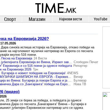
TIME.mk
ВЕСТИ
NEWS
Спорт
Магазин
Најнови вести
YouTube
чка на Евровизија 2026?
-
17.05.2026
 Дара синоќа испиша историја на Евровизија, откако победи на
дание на најголемиот музички натпревар во Европа со песната
јувајќи вкупно 516 поени.
а Песна на Евровизија
24 Вести
Бугарија победи на јубилејната Евровизија во Виена, Израел заврши на второто место
Слободен Печат
зи“ Евровизија и со 516 поени ја однесе победата
Репортер
к на Евровизија 2026
Трн
 Бугарија е новиот победник на Евровизија!
4NEWS
БУГАРИЈА Е НОВ МУЗИЧКИ ШАМПИОН НА ЕВРОПА - Евровизија со драматична завршница
Вечер
Евровизиска сензација во Виена: Бугарија ја покори Европа и ја грабна победата во драматичен финиш
Булевар
Бугарската претставничка Дара со „Бангаранга“ победи на Евровизија 2026
Нова ТВ
26 (видео)
.2026
е, 25 земји се бореа за победа, а победата ја однесе
вничка Дара со песната „Банагаранга“ Виена – Бугарија е
дишниот јубилејен Евровизиски натпревар што се одржа