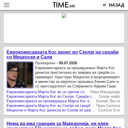
↵ НАЗАД
Еврокомесарката Кос денес во Скопје на средби
со Мицкоски и Сали
Проверено
-
08.07.2026
Еврокомесарката за проширување Марта Кос
денеска пристигнува во земјава на средби со
премиерот Христијан Мицкоски и вицепремиерот
и министер за европски прашања Беким Сали и
со претседателот на Собранието Африм Гаши.
Еврокомесарката Марта Кос ќе се сретне со Мицкоски, а со Јаневска и Сали ќе го посети студентскиот дом „Стив Наумов“
Нова Македонија
Еврокомесарката Марта Кос во Скопје: Средби со Мицкоски, Сали и Гаши за европскиот пат на Македонија
Скопје инфо
Еврокомесарката за проширување Марта Кос во посета на Скопје
Бизнис Вести
Еврокомесарката Марта Кос во Скопје на средба со премиерот Мицкоски
Прва Скопска
Мицкоски и Марта Кос денеска во Скопје ќе разговараат за македонските евроинтеграции
Скопско Ехо
Нема да има гранции за Македонија, ни еден