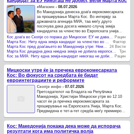
кандидат за ЕУ никогаш не добил, вели Марта Кос
еМагазин
-
08.07.2026
Во Македонија денеска доаѓа еврокомесарката
за проширување Марта Кос. Во интервју за
државната агенција МИА, таа меѓу друго
посочува дека досега немало случај земја
кандидатка за членство во Европската унија
(ЕУ) да добие гаранции дека за неа нема да се
Кос доаѓа во Скопје со порака до Мицкоски: ЕУ не дава гаранции, туку очекува исполнување на преземените обврски
Рацин
појави друг спор за за ...
Марта Кос: Ниту една земја кандидат за членство во ЕУ досега нема добиено, ниту пак може да добие гаранции
Фактор
Марта Кос пред доаѓањето во Македонија утре: Нема земја кандидат која добила гаранции од ЕУ дека во преговорите нема да се појави друг спор
24 Вести
Марта Кос децидна дека ниедна земја не добила европски гаранции против нови спорови
Трн
Кос за МИА: Ниту една земја-кандидат никогаш не добила гаранција за време на процесот на пристапување во ЕУ
Рацин
Мицкоски утре ќе ја пречека еврокомесарката
Кос: Во фокусот на средбата ќе бидат
евроинтеграциите и реформите
Скопје инфо
-
07.07.2026
Претседателот на Владата на Република
Македонија, Христијан Мицкоски утре во 12:10
часот ќе ја пречека еврокомесарката за
проширување на Европската Унија, Марта Кос.
Предвидена е тет-а-тет средба меѓу премиерот
Мицкоски и еврокомесарката Кос, по што ќе се
одржи билатерална ...
Кос: Македонија покажа дека може да испорача
резултати кога има политичка волја