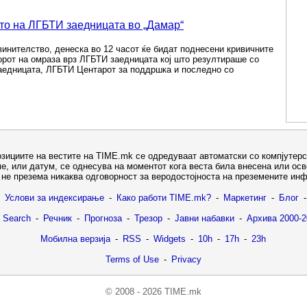
то на ЛГБТИ заедницата во „Дамар“
инителство, денеска во 12 часот ќе бидат поднесени кривичните
ворот на омраза врз ЛГБТИ заедницата кој што резултираше со
аедницата, ЛГБТИ Центарот за поддршка и последно со
озициите на вестите на TIME.mk се одредуваат автоматски со компјутерс
е, или датум, се однесува на моментот кога веста била внесена или ос
не презема никаква одговорност за веродостојноста на преземените ин
Услови за индексирање
-
Како работи TIME.mk?
-
Маркетинг
-
Блог
-
 Search
-
Речник
-
Прогноза
-
Трезор
-
Јавни набавки
-
Архива 2000-2
Мобилна верзија
-
RSS
-
Widgets
-
10h
-
17h
-
23h
Terms of Use
-
Privacy
© 2008 - 2026 TIME.mk