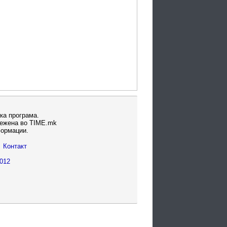
ка програма.
вежена во TIME.mk
формации.
Контакт
012