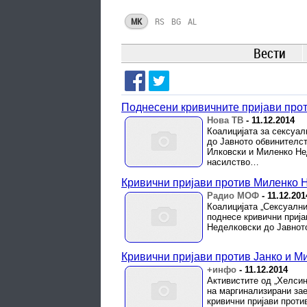
MK
RS
BG
AL
Вести
Поднесени кривичните пријави прот
Нова ТВ
-
11.12.2014
Коалицијата за сексуал
до Јавното обвинителст
Илковски и Миленко Не
насилство…
Кривични пријави против Миленко Н
Радио МОФ
-
11.12.201
Коалицијата „Сексуални
поднесе кривични приј
Неделковски до Јавнот
Кривични пријави против Јанко и М
+инфо
-
11.12.2014
Активистите од „Хелсин
на маргинализирани зае
кривични пријави проти