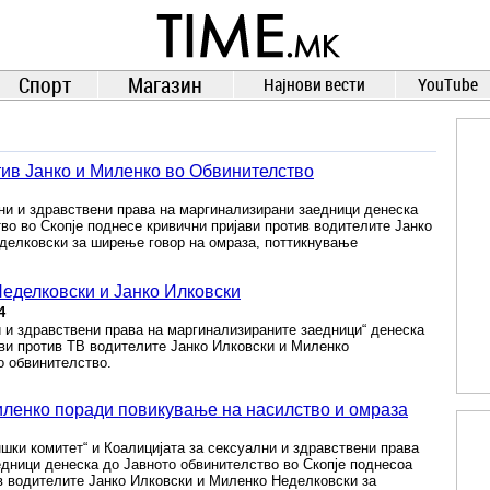
TIME.mk
ВЕСТИ
NEWS
Спорт
Магазин
Најнови вести
YouTube
ив Јанко и Миленко во Обвинителство
ни и здравствени права на маргинализирани заедници денеска
во во Скопје поднесе кривични пријави против водителите Јанко
делковски за ширење говор на омраза, поттикнување
еделковски и Јанко Илковски
4
 и здравствени права на маргинализираните заедници“ денеска
ави против ТВ водителите Јанко Илковски и Миленко
о обвинителство.
иленко поради повикување на насилство и омраза
шки комитет“ и Коалицијата за сексуални и здравствени права
дници денеска до Јавното обвинителство во Скопје поднесоа
в водителите Јанко Илковски и Миленко Неделковски за