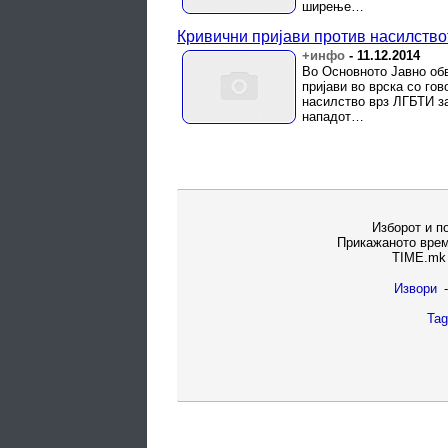
ширење…
Кривични пријави против насилство
+инфо
-
11.12.2014
Во Основното Јавно обв
пријави во врска со го
насилство врз ЛГБТИ з
нападот…
Изборот и п
Прикажаното врем
TIME.mk 
Извори
-
Tag