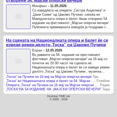
отворени 54. Мајски оперски вечери
Макфакс
-
11.05.2026
Со изведбата на оперите „Сестра Анџелика“ и
„Џани Скики“ од Џакомо Пучини, синоќа во
Македонската опера и балет беше отворено 54.
издание на фестивалот „Мајски оперски вечери“.
Публиката премиерната изведба ја поздрави со
долги аплаузи и овации.
На сцената на Националната опера и балет ќе се
изведе ремек-делото„Тоска“ од Џакомо Пучини
Екран
-
12.05.2026
Во рамките на 54. издание на престижниот
фестивал „Мајски оперски вечери“ на 16 мај со
почеток во 20.00 часот на сцената на
Националната опера и балет ќе се изведе ремек-
делото „Тоска“ од Џакомо Пучини , музичка
драма во вистинска смисла на зборот, ...
„Тоска“ на Пучини на 16 мај на Мајски оперски вечери
Трн
„Тоска“ во Националната опера и балет за 54. Мајски оперски вечери
Frontline
Операта „Тоска“ на Пучини на 16 мај на Мајски оперски вечери
Рацин
„ТОСКА”НА 54 ИЗДАНИЕ НА „МАЈСКИ ОПЕРСКИ ВЕЧЕРИ”
Тера
Desktop TIME.mk
© 2008 - 2026