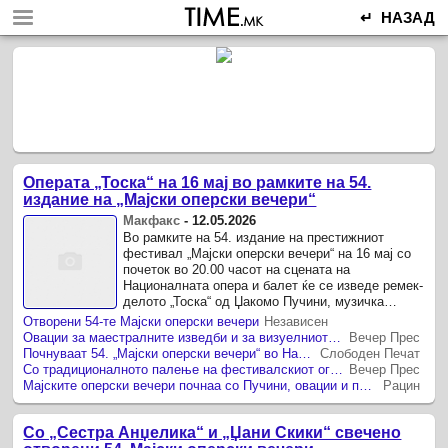
↵ НАЗАД
Операта „Тоска“ на 16 мај во рамките на 54.
издание на „Мајски оперски вечери“
Макфакс
-
12.05.2026
Во рамките на 54. издание на престижниот
фестивал „Мајски оперски вечери“ на 16 мај со
почеток во 20.00 часот на сцената на
Националната опера и балет ќе се изведе ремек-
делото „Тоска“ од Џакомо Пучини, музичка
драма во вистинска смисла на зборот, ...
Отворени 54-те Мајски оперски вечери
Независен
Овации за маестралните изведби и за визуелниот раскош – започна магијата на „Мајските оперски вечери“
Вечер Прес
Почнуваат 54. „Мајски оперски вечери“ во Националната опера и балет
Слободен Печат
Со традиционалното палење на фестивалскиот оган, 54. издание на „Мајските оперски вечери“ е прогласено за отворено: Премиера на две опери за сладокусците/ФОТО
Вечер Прес
Мајските оперски вечери почнаа со Пучини, овации и полна сцена емоции
Рацин
Со „Сестра Анџелика“ и „Џани Скики“ свечено