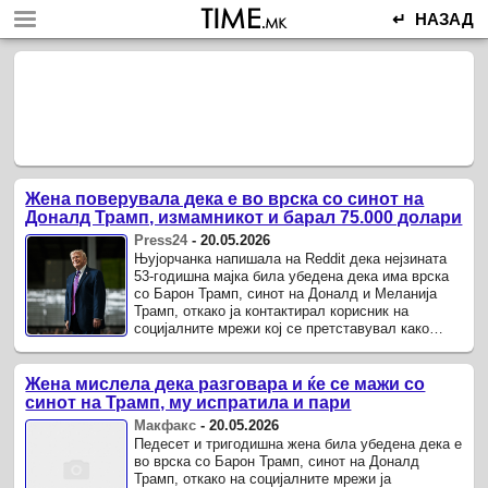
↵ НАЗАД
Жена поверувала дека е во врска со синот на
Доналд Трамп, измамникот и барал 75.000 долари
Press24
-
20.05.2026
Њујорчанка напишала на Reddit дека нејзината
53-годишна мајка била убедена дека има врска
со Барон Трамп, синот на Доналд и Меланија
Трамп, откако ја контактирал корисник на
социјалните мрежи кој се претставувал како
него.
Жена мислела дека разговара и ќе се мажи со
синот на Трамп, му испратила и пари
Макфакс
-
20.05.2026
Педесет и тригодишна жена била убедена дека е
во врска со Барон Трамп, синот на Доналд
Трамп, откако на социјалните мрежи ја