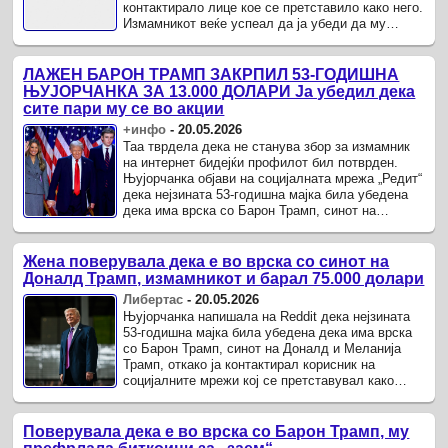
контактирало лице кое се претставило како него.
Измамникот веќе успеал да ја убеди да му
испрати големи суми пари, ветувајќи ...
ЛАЖЕН БАРОН ТРАМП ЗАКРПИЛ 53-ГОДИШНА
ЊУЈОРЧАНКА ЗА 13.000 ДОЛАРИ Ја убедил дека
сите пари му се во акции
+инфо
-
20.05.2026
Таа тврдела дека не станува збор за измамник
на интернет бидејќи профилот бил потврден.
Њујорчанка објави на социјалната мрежа „Редит“
дека нејзината 53-годишна мајка била убедена
дека има врска со Барон Трамп, синот на
Доналд и Меланија Трамп, ...
Жена поверувала дека е во врска со синот на
Доналд Трамп, измамникот и барал 75.000 долари
Либертас
-
20.05.2026
Њујорчанка напишала на Reddit дека нејзината
53-годишна мајка била убедена дека има врска
со Барон Трамп, синот на Доналд и Меланија
Трамп, откако ја контактирал корисник на
социјалните мрежи кој се претставувал како
него.
Поверувала дека е во врска со Барон Трамп, му