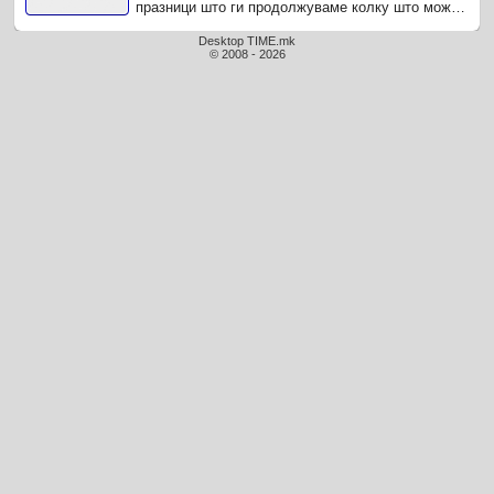
празници што ги продолжуваме колку што може
и секојдневни мали бегства од обврските.
Desktop TIME.mk
© 2008 - 2026