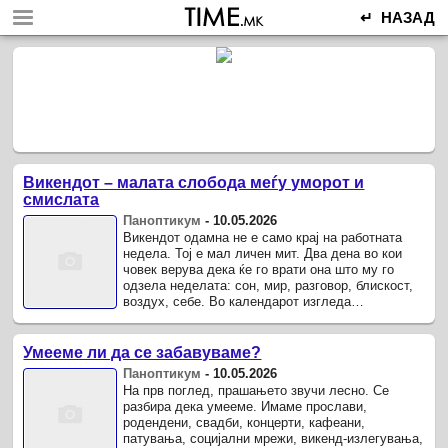
↵ НАЗАД
Викендот – малата слобода меѓу уморот и
смислата
Паноптикум
-
10.05.2026
Викендот одамна не е само крај на работната
недела. Тој е мал личен мит. Два дена во кои
човек верува дека ќе го врати она што му го
одзела неделата: сон, мир, разговор, блискост,
воздух, себе. Во календарот изгледа
едноставно – сабота и недела.
Умееме ли да се забавуваме?
Паноптикум
-
10.05.2026
На прв поглед, прашањето звучи лесно. Се
разбира дека умееме. Имаме прослави,
родендени, свадби, концерти, кафеани,
патувања, социјални мрежи, викенд-излегувања,