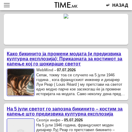
↵ НАЗАД
Како бикинито ја промени модата (и предизвика
културна експлозија): Приказната за костимот за
капење кој го шокираше светот
WebMind
-
07.07.2026
Сепак, токму тоа се случило на 5 јули 1946
година , кога францускиот инженер и дизајнер
Луи Реар ( Louis Réard ) му претстави на светот
едно модно парче кое засекогаш ќе ја промени
историјата на модата. Само неколку дена пред
промоцијата на новиот костим за капење, САД
изведоа ...
На 5 јули светот го запозна бикинито – костим за
капење што предизвика културна експлозија
Скопје инфо
-
05.07.2026
На 5 јули 1946 година, францускиот моден
дизајнер Луј Реар го претставил бикинито –