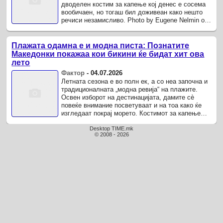
дводелен костим за капење кој денес е сосема
вообичаен, но тогаш бил доживеан како нешто
речиси незамисливо. Photo by Eugene Nelmin on
Unsplash Во Европа по војната, каде што
владееле ...
Плажата одамна е и модна писта: Познатите
Македонки покажаа кои бикини ќе бидат хит ова
лето
Фактор
-
04.07.2026
Летната сезона е во полн ек, а со неа започна и
традиционалната „модна ревија“ на плажите.
Освен изборот на дестинацијата, дамите сè
повеќе внимание посветуваат и на тоа како ќе
изгледаат покрај морето. Костимот за капење
одамна не е единственото нешто што го
комплетира летниот ...
Desktop TIME.mk
© 2008 - 2026