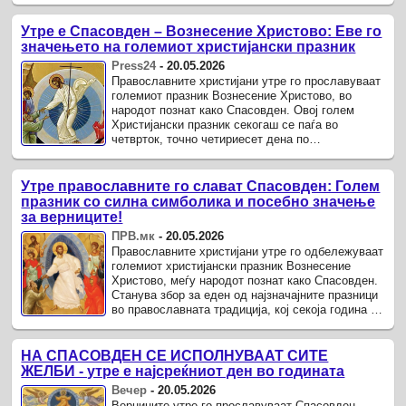
Утре е Спасовден – Вознесение Христово: Еве го
значењето на големиот христијански празник
Press24
-
20.05.2026
Православните христијани утре го прославуваат
големиот празник Вознесение Христово, во
народот познат како Спасовден. Овој голем
Христијански празник секогаш се паѓа во
четврток, точно четириесет дена по
Воскресението Христово – Велигден.
Утре православните го слават Спасовден: Голем
празник со силна симболика и посебно значење
за верниците!
ПРВ.мк
-
20.05.2026
Православните христијани утре го одбележуваат
големиот христијански празник Вознесение
Христово, меѓу народот познат како Спасовден.
Станува збор за еден од најзначајните празници
во православната традиција, кој секоја година се
празнува во ...
НА СПАСОВДЕН СЕ ИСПОЛНУВААТ СИТЕ
ЖЕЛБИ - утре е најсреќниот ден во годината
Вечер
-
20.05.2026
Верниците утре го прославуваат Спасовден,