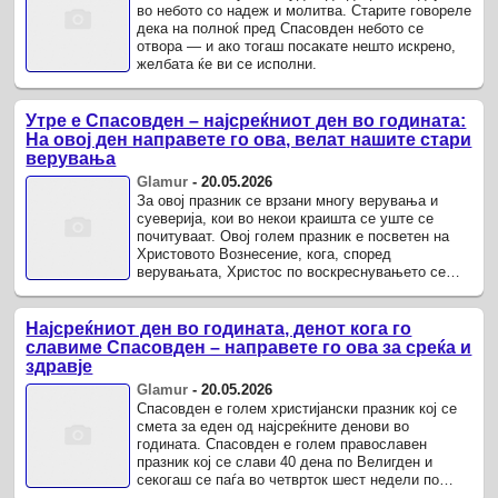
во небото со надеж и молитва. Старите говореле
дека на полноќ пред Спасовден небото се
отвора — и ако тогаш посакате нешто искрено,
желбата ќе ви се исполни.
Утре е Спасовден – најсреќниот ден во годината:
На овој ден направете го ова, велат нашите стари
верувања
Glamur
-
20.05.2026
За овој празник се врзани многу верувања и
суеверија, кои во некои краишта се уште се
почитуваат. Овој голем празник е посветен на
Христовото Вознесение, кога, според
верувањата, Христос по воскреснувањето се
вознел на небото и им оставил порака на ...
Најсреќниот ден во годината, денот кога го
славиме Спасовден – направете го ова за среќа и
здравје
Glamur
-
20.05.2026
Спасовден е голем христијански празник кој се
смета за еден од најсреќните денови во
годината. Спасовден е голем православен
празник кој се слави 40 дена по Велигден и
секогаш се паѓа во четврток шест недели по
Велигден.