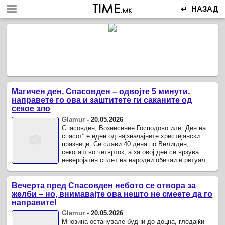
↵ НАЗАД
Магичен ден, Спасовден – одвојте 5 минути,
направете го ова и заштитете ги саканите од
секое зло
Glamur
-
20.05.2026
Спасовден, Вознесение Господово или „Ден на
спасот“ е еден од најзначајните христијански
празници. Се слави 40 дена по Велигден,
секогаш во четврток, а за овој ден се врзува
неверојатен сплет на народни обичаи и ритуали
за заштита на домот и за ...
Вечерта пред Спасовден небото се отвора за
желби – но, внимавајте ова нешто не смеете да го
направите!
Glamur
-
20.05.2026
Мнозина останувале будни до доцна, гледајќи