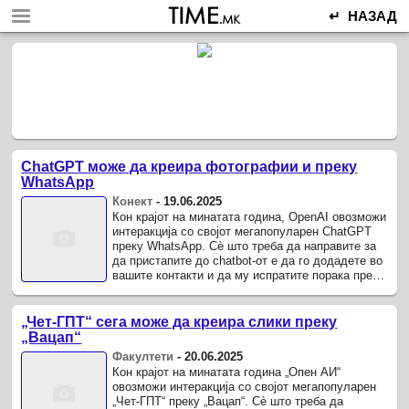
↵ НАЗАД
ChatGPT може да креира фотографии и преку
WhatsApp
Конект
-
19.06.2025
Кон крајот на минатата година, OpenAI овозможи
интеракција со својот мегапопуларен ChatGPT
преку WhatsApp. Сè што треба да направите за
да пристапите до chatbot-от е да го додадете во
вашите контакти и да му испратите порака преку
WhatsApp на ...
„Чет-ГПТ“ сега може да креира слики преку
„Вацап“
Факултети
-
20.06.2025
Кон крајот на минатата година „Опен АИ“
овозможи интеракција со својот мегапопуларен
„Чет-ГПТ“ преку „Вацап“. Сè што треба да