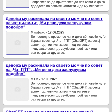
направите за да пристапите до чет-ботот е да го
додадете во вашите контакти и да му испратите
порака преку „Вацап“ на ...
Девојка му раскинала на своето момче по совет
на чат џи-пи-ти: „Ми рече дека заслужувам
подобро“
Макфакс
-
17.06.2025
Во последно време, се чини дека сè повеќе луѓе
бараат совет од „Чат ГПТ“ (ChatGPT) за секој
аспект од нивниот живот – од готвење,
пишување есеи, до љубовни проблеми или
разговори за друштво.
Девојка му раскинала на своето момче по совет
на „Чат ГПТ“: „Ми рече дека заслужувам
подобро“
MTM
-
17.06.2025
Во последно време, се чини дека сè повеќе луѓе
бараат совет од „Чат ГПТ“ (ChatGPT) за секој
аспект од нивниот живот – од готвење,
пишување есеи, до љубовни проблеми или
разговори за друштво.