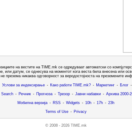
озициите на вестите на TIME.mk се одредуваат автоматски со компјутерс
е, или датум, се однесува на моментот кога веста била внесена или ос
не презема никаква одговорност за веродостојноста на преземените ин
Услови за индексирање
-
Како работи TIME.mk?
-
Маркетинг
-
Блог
-
 Search
-
Речник
-
Прогноза
-
Трезор
-
Јавни набавки
-
Архива 2000-2
Мобилна верзија
-
RSS
-
Widgets
-
10h
-
17h
-
23h
Terms of Use
-
Privacy
© 2008 - 2026 TIME.mk