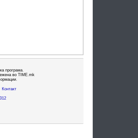
ка програма.
вежена во TIME.mk
формации.
Контакт
012