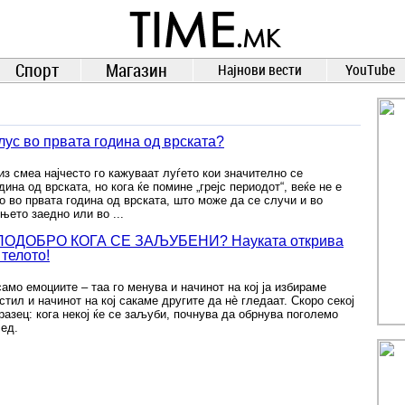
TIME.mk
ВЕСТИ
NEWS
Спорт
Магазин
Најнови вести
YouTube
лус во првата година од врската?
из смеа најчесто го кажуваат луѓето кои значително се
ина од врската, но кога ќе помине „грејс периодот“, веќе не е
во првата година од врската, што може да се случи и во
њето заедно или во ...
ОДОБРО КОГА СЕ ЗАЉУБЕНИ? Науката открива
 телото!
амо емоциите – таа го менува и начинот на кој ја избираме
тил и начинот на кој сакаме другите да нè гледаат. Скоро секој
разец: кога некој ќе се заљуби, почнува да обрнува поголемо
лед.