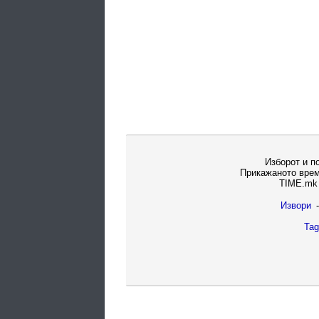
Изборот и п
Прикажаното врем
TIME.mk 
Извори
-
Tag