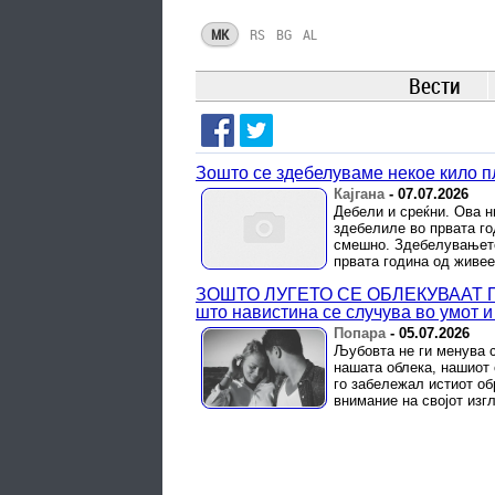
MK
RS
BG
AL
Вести
Зошто се здебелуваме некое кило п
Кајгана
-
07.07.2026
Дебели и среќни. Ова н
здебелиле во првата год
смешно. Здебелувањето 
првата година од живее
ЗОШТО ЛУЃЕТО СЕ ОБЛЕКУВААТ П
што навистина се случува во умот и
Попара
-
05.07.2026
Љубовта не ги менува с
нашата облека, нашиот с
го забележал истиот об
внимание на својот изг