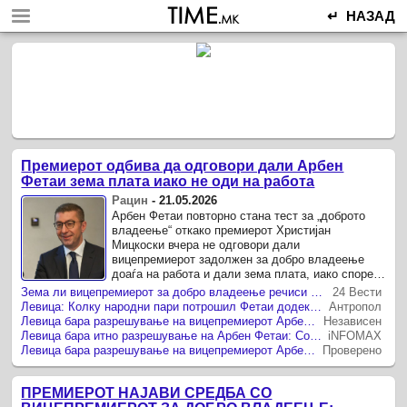
↵ НАЗАД
Премиерот одбива да одговори дали Арбен
Фетаи зема плата иако не оди на работа
Рацин
-
21.05.2026
Арбен Фетаи повторно стана тест за „доброто
владеење“ откако премиерот Христијан
Мицкоски вчера не одговори дали
вицепремиерот задолжен за добро владеење
доаѓа на работа и дали зема плата, иако според
објавените информации веќе втор месец не се ...
Зема ли вицепремиерот за добро владеење речиси 2000 евра плата за да „владее“ лошо?
24 Вести
Левица: Колку народни пари потрошил Фетаи додека не оди на работа – Мицкоски да иницира одговорност за несовесно работење
Антропол
Левица бара разрешување на вицепремиерот Арбен Фетаи
Независен
Левица бара итно разрешување на Арбен Фетаи: Со месеци го нема на работа, а зема плата!
iNFOMAX
Левица бара разрешување на вицепремиерот Арбен Фетаи
Проверено
ПРЕМИЕРОТ НАЈАВИ СРЕДБА СО