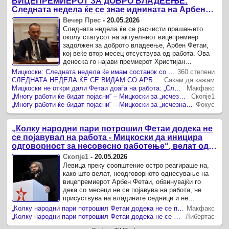
ВИЦЕПРЕМИЕРОТ ЗА ДОБРО ВЛАДЕЕЊЕ:
Следната недела ќе се знае иднината на Арбен
Фетаи во Владата
Вечер Прес
-
20.05.2026
Следната недела ќе се расчисти прашањето
околу статусот на актуелниот вицепремиер
задолжен за доброто владеење, Арбен Фетаи,
кој веќе втор месец отсуствува од работа. Ова
денеска го најави премиерот Христијан
Мицкоски, кој најави средба во четири ...
Мицкоски: Следната недела ќе имам состанок со Фетаи, по кој ќе бидат појасни повеќе работи
360 степени
СЛЕДНАТА НЕДЕЛА ЌЕ СЕ ВИДАМ СО АРБЕН ФЕТАИ, РЕЧЕ МИЦКОСКИ И НЕ КАЖА ДАЛИ ВИЦЕПРЕМИЕРОТ ЗЕМА ПЛАТА ИАКО НЕ ОДИ НА РАБОТА
Сакам да кажам
Мицкоски не откри дали Фетаи доаѓа на работа: „Следната недела ќе се сретнеме и многу работи ќе бидат појасни“
Макфакс
„Многу работи ќе бидат појасни“ – Мицкоски за „исчезнатиот“ вицепремиер Арбен Фетаи
Скопје1
„Многу работи ќе бидат појасни“ – Мицкоски за „исчезнатиот“ вицепремиер Арбен Фетаи
Фокус
„Колку народни пари потрошил Фетаи додека не
се појавувал на работа - Мицкоски да иницира
одговорност за несовесно работење“, велат од
Левица
Скопје1
-
20.05.2026
Левица преку соопштение остро реагираше на,
како што велат, неодговорното однесување на
вицепремиерот Арбен Фетаи, обвинувајќи го
дека со месеци не се појавува на работа, не
присуствува на владините седници и не
одговара пред Собранието, а ...
„Колку народни пари потрошил Фетаи додека не се појавувал на работа – Мицкоски да иницира одговорност за несовесно работење“, бара Левица
Макфакс
„Колку народни пари потрошил Фетаи додека не се појавувал на работа – Мицкоски да иницира одговорност за несовесно работење“, велат од Левица
Либертас