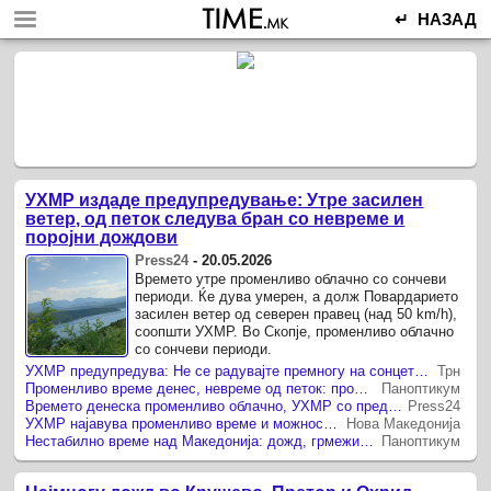
↵ НАЗАД
УХМР издаде предупредување: Утре засилен
ветер, од петок следува бран со невреме и
поројни дождови
Press24
-
20.05.2026
Времето утре променливо облачно со сончеви
периоди. Ќе дува умерен, а долж Повардарието
засилен ветер од северен правец (над 50 km/h),
соопшти УХМР. Во Скопје, променливо облачно
со сончеви периоди.
УХМР предупредува: Не се радувајте премногу на сонцето, од петок доаѓа невреме
Трн
Променливо време денес, невреме од петок: пролетта повторно го менува ритамот
Паноптикум
Времето денеска променливо облачно, УХМР со предупредување за силно невреме за продолжениот викенд
Press24
УХМР најавува променливо време и можност за невреме од петок
Нова Македонија
Нестабилно време над Македонија: дожд, грмежи и силен ветер во денови кога прогнозата станува предупредување
Паноптикум