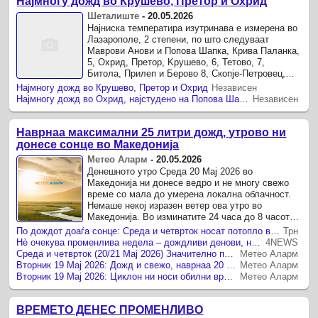
Најмногу дожд во Крушево, Претор и Охрид
Шеталиште
-
20.05.2026
Најниска температира изутринава е измерена во
Лазарополе, 2 степени, по што следуваат
Mаврови Анови и Попова Шапка, Крива Паланка,
5, Охрид, Претор, Kрушево, 6, Тетово, 7,
Битола, Прилеп и Берово 8, Скопје-Петровец,
Штип и Виница 9, Скопје-Зајчев ...
Најмногу дожд во Крушево, Претор и Охрид
Независен
Најмногу дожд во Охрид, најстудено на Попова Шапка
Независен
Наврнаа максимални 25 литри дожд, утрово ни
донесе сонце во Македонија
Метео Аларм
-
20.05.2026
Денешното утро Среда 20 Мај 2026 во
Македонија ни донесе ведро и не многу свежо
време со мала до умерена локална облачност.
Немаше некој изразен ветер ова утро во
Македонија. Во изминатите 24 часа до 8 часот
утрово најмногу дожд наврна во Крушево и ...
По дождот доаѓа сонце: Среда и четврток носат потопло време, но и силен ветер
Трн
Нѐ очекува променлива недела – дождливи денови, но температурите ќе растат!
4NEWS
Среда и четврток (20/21 Мај 2026) Значително потопло и променливо време
Метео Аларм
Вторник 19 Мај 2026: Дожд и свежо, наврнаа 20 литри дожд во Македонија
Метео Аларм
Вторник 19 Мај 2026: Циклон ни носи обилни врнежи, грмежи и ветер
Метео Аларм
ВРЕМЕТО ДЕНЕС ПРОМЕНЛИВО