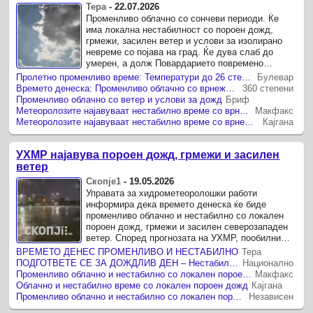
Тера
-
22.07.2026
Променливо облачно со сончеви периоди. Ќе
има локална нестабилност со пороен дожд,
грмежи, засилен ветер и услови за изолирано
невреме со појава на град. Ќе дува слаб до
умерен, а долж Повардарието повремено
засилен ветер од северен правец.
Пролетно променливо време: Температури до 26 степени, од петок локално невреме со силен ветер и обилни врнежи
Булевар
Времето денеска: Променливо облачно со врнежи од дожд и температура до 24 степени
360 степени
Променливо облачно со ветер и услови за дожд
Бриф
Метеоролозите најавуваат нестабилно време со врнежи и ветер во текот на продолжениот празничен викенд
Макфакс
Метеоролозите најавуваат нестабилно време со врнежи и ветер во текот на продолжениот празничен викенд
Кајгана
УХМР најавува пороен дожд, грмежи и засилен
ветер
Скопје1
-
19.05.2026
Управата за хидрометеоролошки работи
информира дека времето денеска ќе биде
променливо облачно и нестабилно со локален
пороен дожд, грмежи и засилен северозападен
ветер. Според прогнозата на УХМР, пообилни
врнежи, над 20 литри на метар квадратен, се ...
ВРЕМЕТО ДЕНЕС ПРОМЕНЛИВО И НЕСТАБИЛНО
Тера
ПОДГОТВЕТЕ СЕ ЗА ДОЖДЛИВ ДЕН – Нестабилност и грмежи во повеќе делови од земјата
Национално
Променливо облачно и нестабилно со локален пороен дожд, пообилен во западните и југозападните делови
Макфакс
Облачно и нестабилно време со локален пороен дожд
Кајгана
Променливо облачно и нестабилно со локален пороен дожд
Независен