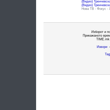
Нова ТВ
-
Фокус
-
Изборот и п
Прикажаното врем
TIME.mk 
Извори
-
Tag