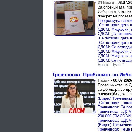
24 Вести
-
08.07.2
За опозицијата, п
Изборниот законик 
пресрет на посета
Бриф
-
Пулс24
Тренчевска: Проблемот со Избор
Рацин
-
08.07.2026
Пратеничката на С
се договара со дру
оценувајќи дека сп