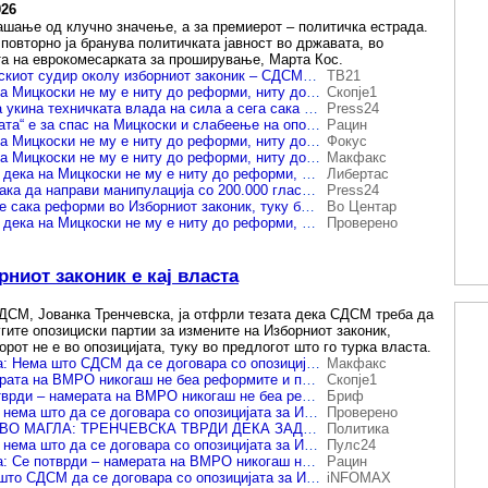
026
рашање од клучно значење, а за премиерот – политичка естрада.
повторно ја бранува политичката јавност во државата, во
та на еврокомесарката за проширување, Марта Кос.
Продолжува партискиот судир околу изборниот законик – СДСМ обвинува за „изборна кражба“, ВМРО-ДПМНЕ повикува опозицијата да се договори
ТВ21
„Се потврди дека на Мицкоски не му е ниту до реформи, ниту до Изборен Законик - целта беше изборен грабеж“, велат од СДСМ
Скопје1
СДСМ: Мицкоски ја укина техничката влада на сила а сега сака модел за кражба на гласови
Press24
СДСМ: „Платформата“ е за спас на Мицкоски и слабеење на опозицијата
Рацин
„Се потврди дека на Мицкоски не му е ниту до реформи, ниту до Изборен Законик – целта беше изборен грабеж“, велат од СДСМ
Фокус
„Се потврди дека на Мицкоски не му е ниту до реформи, ниту до Изборен Законик – целта беше изборен грабеж“, велат од СДСМ
Макфакс
СДСМ: Се потврди дека на Мицкоски не му е ниту до реформи, ниту до Изборен Законик
Либертас
СДСМ: Мицкоски сака да направи манипулација со 200.000 гласови од дијаспората
Press24
СДСМ: Мицкоски не сака реформи во Изборниот законик, туку бара изборен грабеж
Во Центар
СДСМ: Се потврди дека на Мицкоски не му е ниту до реформи, ниту до Изборен Законик
Проверено
ниот законик е кај власта
ДСМ, Јованка Тренчевска, ја отфрли тезата дека СДСМ треба да
гите опозициски партии за измените на Изборниот законик,
орот не е во опозицијата, туку во предлогот што го турка власта.
(Видео) Тренчевска: Нема што СДСМ да се договара со опозицијата за Изборниот законик, проблемот е кај власта
Макфакс
„Се потврди - намерата на ВМРО никогаш не беа реформите и подобрувањето на Изборниот законик, туку изборен грабеж“, вели Тренчевска
Скопје1
Тренчевска: Се потврди – намерата на ВМРО никогаш не беа реформите и подобрувањето на Изборниот законик, туку изборен грабеж
Бриф
Тренчевска: СДСМ нема што да се договара со опозицијата за Изборниот законик
Проверено
200.000 ГЛАСОВИ ВО МАГЛА: ТРЕНЧЕВСКА ТВРДИ ДЕКА ЗАД „РЕФОРМИТЕ“ СЕ КРИЕ ИЗБОРЕН ИНЖЕНЕРИНГ
Политика
Тренчевска: СДСМ нема што да се договара со опозицијата за Изборниот законик
Пулс24
(Видео) Тренчевска: Се потврди – намерата на ВМРО никогаш не била реформите на Изборниот законик, туку изборен грабеж
Рацин
Тренчевска: Нема што СДСМ да се договара со опозицијата за Изборниот законик, проблемот е кај власта
iNFOMAX