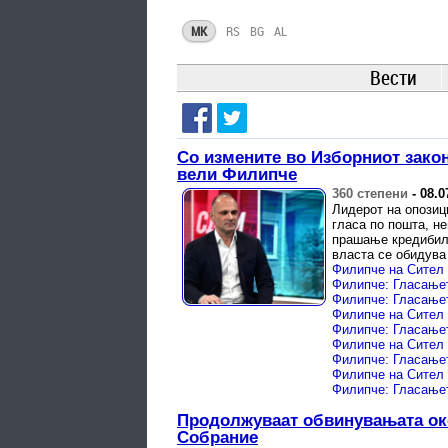
MK
RS
BG
AL
Вести
Со измените во Изборниот закон
вели Филипче
360 степени
-
08.0
Лидерот на опозиц
гласа по пошта, н
прашање кредибилт
власта се обидува 
Продолжуваат обвинувањата око
Собрание