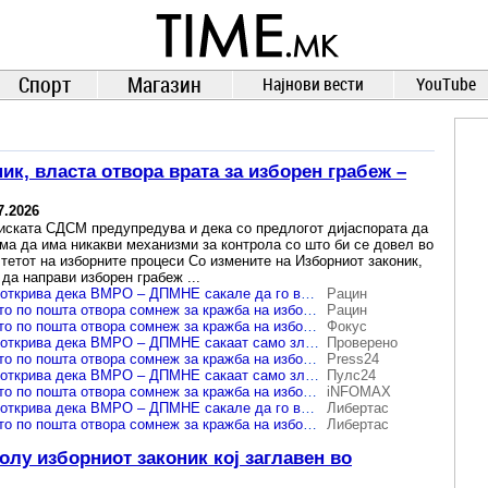
TIME.mk
ВЕСТИ
NEWS
Спорт
Магазин
Најнови вести
YouTube
ик, власта отвора врата за изборен грабеж –
7.2026
иската СДСМ предупредува и дека со предлогот дијаспората да
ема да има никакви механизми за контрола со што би се довел во
етот на изборните процеси Со измените на Изборниот законик,
да направи изборен грабеж ...
Филипче на Сител открива дека ВМРО – ДПМНЕ сакале да го вратат гласањето со „тријаголничина“ на Груевски и Миле Јанакиески
Рацин
Филипче: Гласањето по пошта отвора сомнеж за кражба на изборите
Рацин
Филипче: Гласањето по пошта отвора сомнеж за кражба на изборите
Фокус
Филипче на Сител открива дека ВМРО – ДПМНЕ сакаат само злоупотреби и изборен грабеж
Проверено
Филипче: Гласањето по пошта отвора сомнеж за кражба на изборите
Press24
Филипче на Сител открива дека ВМРО – ДПМНЕ сакаат само злоупотреби и изборен грабеж
Пулс24
Филипче: Гласањето по пошта отвора сомнеж за кражба на изборите
iNFOMAX
Филипче на Сител открива дека ВМРО – ДПМНЕ сакале да го вратат гласањето со „тријаголничина“ на Груевски и Миле Јанакиески
Либертас
Филипче: Гласањето по пошта отвора сомнеж за кражба на изборите
Либертас
лу изборниот законик кој заглавен во