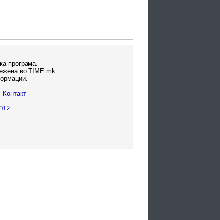
ка програма.
вежена во TIME.mk
формации.
Контакт
012