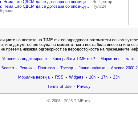
(Видео) Тренчевска: Нема што СДСМ да се договара со опозицијата за Изборниот законик, проблемот е кај власта
Во Центар
(Видео) Тренчевска: Нема што СДСМ да се договара со опозицијата за Изборниот законик, проблемот е кај власта
Пулс24
Журнал
озициите на вестите на TIME.mk се одредуваат автоматски со компјутерс
е, или датум, се однесува на моментот кога веста била внесена или ос
не презема никаква одговорност за веродостојноста на преземените ин
Услови за индексирање
-
Како работи TIME.mk?
-
Маркетинг
-
Блог
-
 Search
-
Речник
-
Прогноза
-
Трезор
-
Јавни набавки
-
Архива 2000-2
Мобилна верзија
-
RSS
-
Widgets
-
10h
-
17h
-
23h
Terms of Use
-
Privacy
© 2008 - 2026 TIME.mk