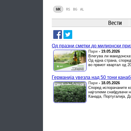
MK
RS
BG
AL
Вести
Од празни сметки до милионски при
Пари
-
19.05.2026
Влегува ли македонскат
Од една страна, според
во првиот квартал од 20
Германија увезла над 50 тони канаб
Пари
-
18.05.2026
Според испорачаните ко
најголеми снабдувачи н
Канада, Португалија, Д