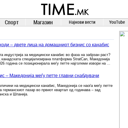
TIME.mk
ВЕСТИ
NEWS
Спорт
Магазин
Најнови вести
YouTube
ходи – двете лица на домашниот бизнис со канабис
а индустрија за медицински канабис во фаза на забрзан раст?
 канадската специјализирана платформа StratCan, Македонија
26 година се позиционирала меѓу петте најголеми извори на ...
ис – Македонија меѓу петте главни снабдувачи
личини на медицински канабис, Македонија се наоѓа меѓу петте
а германскиот пазар во првиот квартал од годинава – зад
анска и Шпанија.