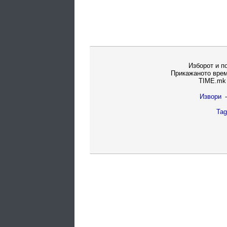
Изборот и п
Прикажаното врем
TIME.mk 
Извори
-
Tag