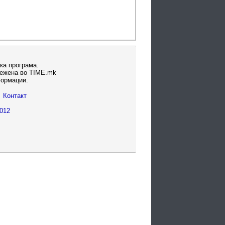
ка програма.
вежена во TIME.mk
формации.
Контакт
012