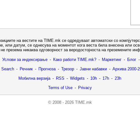
озициите на вестите на TIME.mk се одредуваат автоматски со компјутерс
е, или датум, се однесува на моментот кога веста била внесена или ос
не презема никаква одговорност за веродостојноста на преземените ин
Услови за индексирање
-
Како работи TIME.mk?
-
Маркетинг
-
Блог
-
 Search
-
Речник
-
Прогноза
-
Трезор
-
Јавни набавки
-
Архива 2000-2
Мобилна верзија
-
RSS
-
Widgets
-
10h
-
17h
-
23h
Terms of Use
-
Privacy
© 2008 - 2026 TIME.mk