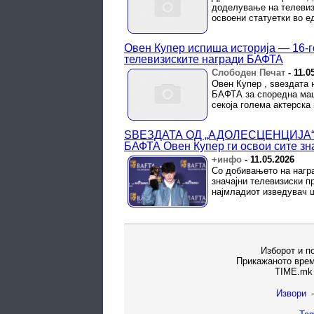
доделување на телевизи
освоени статуетки во е
Овен Купер испиша историја — 16-го
телевизиските награди БАФТА
Слободен Печат
-
11.0
Овен Купер , ѕвездата 
БАФТА за споредна машк
секоја голема актерска 
ЅВЕЗДАТА ОД „АДОЛЕСЦЕНЦИЈА“ 
БАФТА Овен Купер ги освои сите зн
+инфо
-
11.05.2026
Со добивањето на нагр
значајни телевизиски п
најмладиот изведувач ш
Изборот и п
Прикажаното врем
TIME.mk 
Извори
-