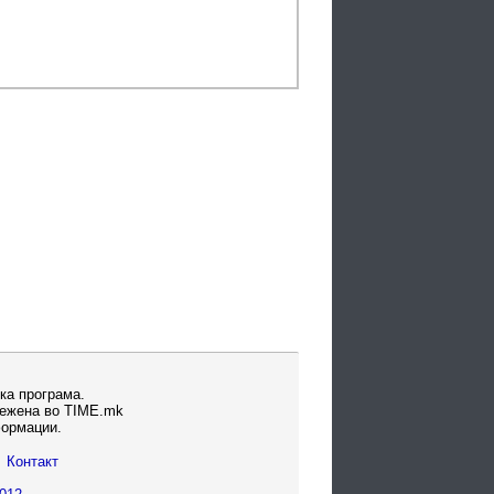
ка програма.
вежена во TIME.mk
формации.
Контакт