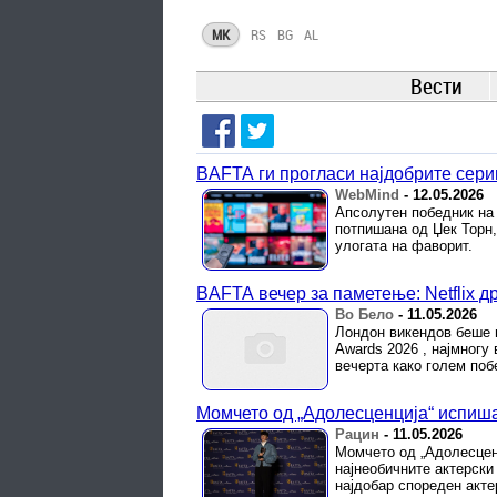
MK
RS
BG
AL
Вести
BAFTA ги прогласи најдобрите серии
WebMind
-
12.05.2026
Апсолутен победник на в
потпишана од Џек Торн, 
улогата на фаворит.
BAFTA вечер за паметење: Netflix д
Во Бело
-
11.05.2026
Лондон викендов беше 
Awards 2026 , најмногу 
вечерта како голем поб
Момчето од „Адолесценција“ испиша
Рацин
-
11.05.2026
Момчето од „Адолесценц
најнеобичните актерски
најдобар спореден акте