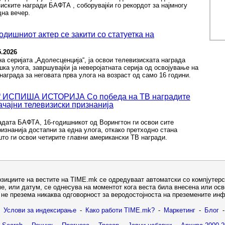
ските награди БАФТА , соборувајќи го рекордот за најмногу
дна вечер.
дишниот актер се закити со статуетка на
5.2026
на серијата „Адолесценција“, ја освои телевизиската награда
а улога, завршувајќи ја неверојатната серија од освојување на
награда за неговата прва улога на возраст од само 16 години.
ИСПИША ИСТОРИЈА Со победа на ТВ наградите
ачајни телевизиски признанија
адата БАФТА, 16-годишникот од Ворингтон ги освои сите
ризнанија достапни за една улога, откако претходно стана
то ги освои четирите главни американски ТВ награди.
озициите на вестите на TIME.mk се одредуваат автоматски со компјутерс
е, или датум, се однесува на моментот кога веста била внесена или ос
не презема никаква одговорност за веродостојноста на преземените ин
Услови за индексирање
-
Како работи TIME.mk?
-
Маркетинг
-
Блог
-