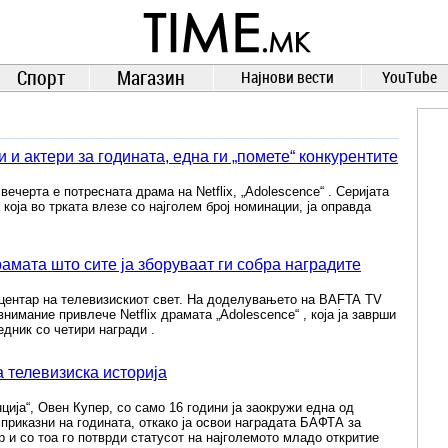
TIME.mk
ВЕСТИ
NEWS
Спорт
Магазин
Најнови вести
YouTube
 и актери за годината, една ги „помете“ конкурентите
ечерта е потресната драма на Netflix, „Adolescence“ . Серијата
која во трката влезе со најголем број номинации, ја оправда
рамата што сите ја зборуваат ги собра наградите
центар на телевизискиот свет. На доделувањето на BAFTA TV
внимание привлече Netflix драмата „Adolescence“ , која ја заврши
едник со четири награди .
 телевизиска историја
ија“, Овен Купер, со само 16 години ја заокружи една од
 приказни на годината, откако ја освои наградата БАФТА за
р и со тоа го потврди статусот на најголемото младо откритие