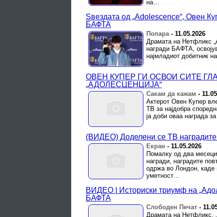
на…
Ѕвездата од „Adolescence“, Овен Ку
БАФТА
Попара
-
11.05.2026
Драмата на Нетфликс „
награди БАФТА, освојув
најмладиот добитник на
ОВЕН КУПЕР ГИ ОСВОИ СИТЕ ГЛ
„АДОЛЕСЦЕНЦИЈА“
Сакам да кажам
-
11.0
Актерот Овен Купер вле
ТВ за најдобра споредн
ја доби оваа награда за
(ВИДЕО) Доделени се ТВ наградите 
Екран
-
11.05.2026
Помалку од два месеци 
награди, наградите пов
одржа во Лондон, каде
уметност…
ВИДЕО | Историски триумф на „Адол
БАФТА
Слободен Печат
-
11.0
Драмата на Нетфликс, 