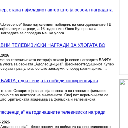
пер, стана најмладиот актер што ја освоил наградата
Adolescence“ беше најголемиот победник на овогодинешните ТВ
ајќи четири награди, а 16-годишниот Овен Купер стана
 наградата за споредна машка улога.
АВНИ ТЕЛЕВИЗИСКИ НАГРАДИ ЗА УЛОГАТА ВО
5.2026
зе во телевизиската историја откако ја освои наградата БАФТА
а улога за серијата „Адолесценција“. Шеснаесетгодишниот Купер
 својата прва улога, со што заокружи, според критичарите, ...
БАФТА, една серија ја победи конкуренцијата
откако Оскарите ја завршија сезоната на главните филмски
торно се во центарот на вниманието. Овој пат церемонијата се
 што Британската академија за филмска и телевизиска
есценција“ на годинашните телевизиски награди
5.2026
„Адолесценција“ , беше апсолутен победник на овогодинешното