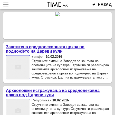
↵ НАЗАД
Заштитена средновековната црква во
подножјето на Цареви кули
+инфо
-
10.02.2016
Стручните екипи на Заводот за заштита на
спомениците на култура Струмица ги реализираа
заштитните археолошки истражувања на
средновековната црква во подножјето на Цареви
кули, Струмица. Цел на истражувањата, кои со
поддршка на Министерството за ...
Археолошки истражувања на средновековна
црква под Цареви кули
Република
-
10.02.2016
Стручните екипи на Заводот за заштита на
спомениците на култура Струмица ги реализираа
заштитните археолошки истражувања на