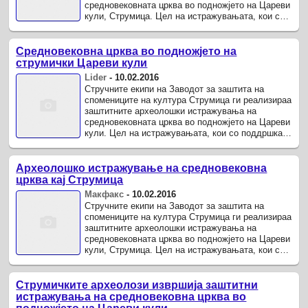
средновековната црква во подножјето на Цареви
кули, Струмица. Цел на истражувањата, кои со
поддршка на Министерството за ...
Средновековна црква во подножјето на
струмички Цареви кули
Lider
-
10.02.2016
Стручните екипи на Заводот за заштита на
спомениците на култура Струмица ги реализираа
заштитните археолошки истражувања на
средновековната црква во подножјето на Цареви
кули. Цел на истражувањата, кои со поддршка
на Министерството за култура ќе ...
Археолошко истражување на средновековна
црква кај Струмица
Макфакс
-
10.02.2016
Стручните екипи на Заводот за заштита на
спомениците на култура Струмица ги реализираа
заштитните археолошки истражувања на
средновековната црква во подножјето на Цареви
кули, Струмица. Цел на истражувањата, кои со
поддршка на Министерството за ...
Струмичките археолози извршија заштитни
истражувања на средновековна црква во