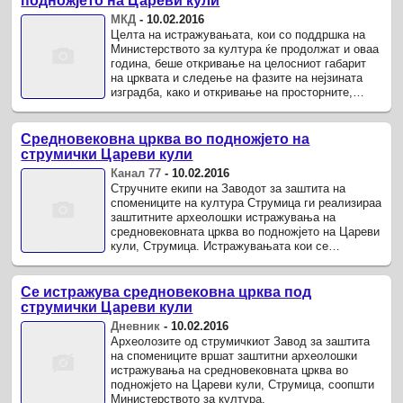
подножјето на Цареви кули
МКД
-
10.02.2016
Целта на истражувањата, кои со поддршка на
Министерството за култура ќе продолжат и оваа
година, беше откривање на целосниот габарит
на црквата и следење на фазите на нејзината
изградба, како и откривање на просторните,
архитектонските и ...
Средновековна црква во подножјето на
струмички Цареви кули
Канал 77
-
10.02.2016
Стручните екипи на Заводот за заштита на
спомениците на култура Струмица ги реализираа
заштитните археолошки истражувања на
средновековната црква во подножјето на Цареви
кули, Струмица. Истражувањата кои се
поддржани од Министерството за култура ќе ...
Се истражува средновековна црква под
струмички Цареви кули
Дневник
-
10.02.2016
Археолозите од струмичкиот Завод за заштита
на спомениците вршат заштитни археолошки
истражувања на средновековната црква во
подножјето на Цареви кули, Струмица, соопшти
Министерството за култура.