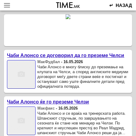
↵ НАЗАД
Чаби Алонсо се договорил да го преземе Челси
МакФудбал
-
16.05.2026
Чаби Алонсо е многу блиску до преземање на
клупата на Челси, а според англиските медиуми
договорот меѓу двете страни веќе е постигнат и
остануваат само уште финалните детали пред
официјалната потврда.
Чаби Алонсо ќе го преземе Челзи
Макфакс
-
16.05.2026
Чаби Алонсо и се враќа на тренерската работа.
Шпанскиот стручњак, по завршувањето на
сезоната ќе стане нов менаџер на Челзи. По
краткиот и неуспешен престој во Реал Мадрид,
шпанскиот стручњак Чаби Алонсо реши да ја