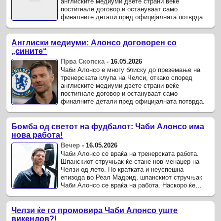
англиските медиуми двете страни веќе
постигнале договор и остануваат само
финалните детали пред официјалната потврда.
Англиски медиуми: Алонсо договорен со
„сините“
Прва Скопска
-
16.05.2026
Чаби Алонсо е многу блиску до преземање на
тренерската клупа на Челси, откако според
англиските медиуми двете страни веќе
постигнале договор и остануваат само
финалните детали пред официјалната потврда.
Бомба од светот на фудбалот: Чаби Алонсо има
нова работа!
Вечер
-
16.05.2026
Чаби Алонсо се враќа на тренерската работа.
Шпанскиот стручњак ќе стане нов менаџер на
Челзи од лето. По кратката и неуспешна
епизода во Реал Мадрид, шпанскиот стручњак
Чаби Алонсо се враќа на работа. Наскоро ќе
стане нов менаџер на лондонски Челзи.
Челзи ќе го промовира Чаби Алонсо уште
викендов?!