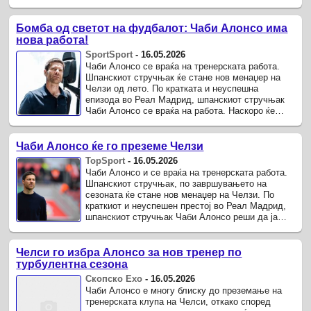
прифати понудата од „Стенфорд ...
Бомба од светот на фудбалот: Чаби Алонсо има
нова работа!
SportSport
-
16.05.2026
Чаби Алонсо се враќа на тренерската работа.
Шпанскиот стручњак ќе стане нов менаџер на
Челзи од лето. По кратката и неуспешна
епизода во Реал Мадрид, шпанскиот стручњак
Чаби Алонсо се враќа на работа. Наскоро ќе
стане нов менаџер на лондонски Челзи.
Чаби Алонсо ќе го преземе Челзи
TopSport
-
16.05.2026
Чаби Алонсо и се враќа на тренерската работа.
Шпанскиот стручњак, по завршувањето на
сезоната ќе стане нов менаџер на Челзи. По
краткиот и неуспешен престој во Реал Мадрид,
шпанскиот стручњак Чаби Алонсо реши да ја
прифати понудата од „Стенфорд ...
Челси го избра Алонсо за нов тренер по
турбулентна сезона
Скопско Ехо
-
16.05.2026
Чаби Алонсо е многу блиску до преземање на
тренерската клупа на Челси, откако според