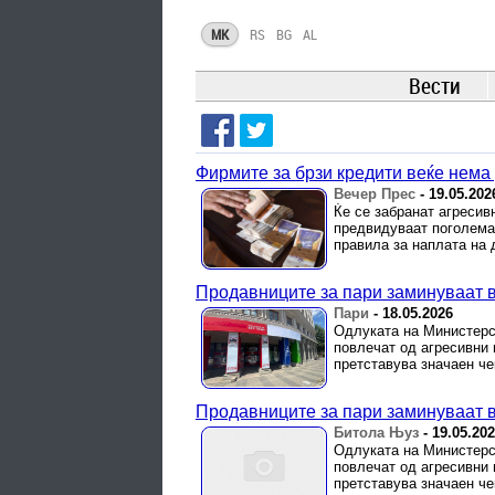
MK
RS
BG
AL
Вести
Фирмите за брзи кредити веќе нема 
Вечер Прес
-
19.05.202
Ќе се забранат агресив
предвидуваат поголема 
правила за наплата на 
Продавниците за пари заминуваат в
Пари
-
18.05.2026
Одлуката на Министерст
повлечат од агресивни 
претставува значаен че
Продавниците за пари заминуваат в
Битола Њуз
-
19.05.20
Одлуката на Министерст
повлечат од агресивни 
претставува значаен че