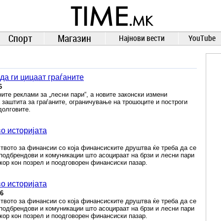
TIME.mk
ВЕСТИ
NEWS
Спорт
Магазин
Најнови вести
YouTube
да ги цицаат граѓаните
6
ните реклами за „лесни пари“, а новите законски измени
заштита за граѓаните, ограничување на трошоците и построги
долговите.
о историјата
вото за финансии со која финансиските друштва ќе треба да се
подбрендови и комуникации што асоцираат на брзи и лесни пари
кор кон позрел и поодговорен финансиски пазар.
о историјата
26
вото за финансии со која финансиските друштва ќе треба да се
подбрендови и комуникации што асоцираат на брзи и лесни пари
кор кон позрел и поодговорен финансиски пазар.