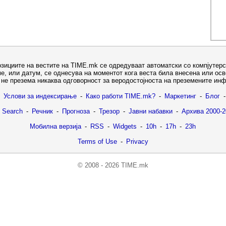
озициите на вестите на TIME.mk се одредуваат автоматски со компјутерс
е, или датум, се однесува на моментот кога веста била внесена или ос
не презема никаква одговорност за веродостојноста на преземените ин
Услови за индексирање
-
Како работи TIME.mk?
-
Маркетинг
-
Блог
-
 Search
-
Речник
-
Прогноза
-
Трезор
-
Јавни набавки
-
Архива 2000-2
Мобилна верзија
-
RSS
-
Widgets
-
10h
-
17h
-
23h
Terms of Use
-
Privacy
© 2008 - 2026 TIME.mk