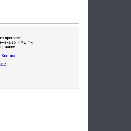
ка програма.
вежена во TIME.mk
формации.
Контакт
012