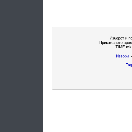
Изборот и п
Прикажаното врем
TIME.mk 
Извори
-
Tag