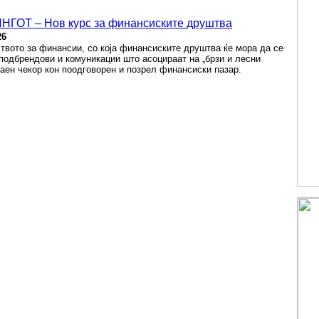
ОТ – Нов курс за финансиските друштва
26
вото за финансии, со која финансиските друштва ќе мора да се
подбрендови и комуникации што асоцираат на „брзи и лесни
чаен чекор кон поодговорен и позрел финансиски пазар.