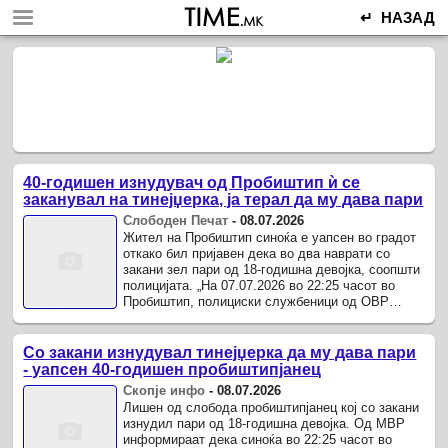
↵ НАЗАД
40-годишен изнудувач од Пробиштип ѝ се
заканувал на тинејџерка, ја терал да му дава пари
Слободен Печат
-
08.07.2026
Жител на Пробиштип синоќа е уапсен во градот
откако бил пријавен дека во два наврати со
закани зел пари од 18-годишна девојка, соопшти
полицијата. „На 07.07.2026 во 22:25 часот во
Пробиштип, полициски службеници од ОВР
Пробиштип го лишија од слобода Ј.Ј.
Со закани изнудувал тинејџерка да му дава пари
- уапсен 40-годишен пробиштипјанец
Скопје инфо
-
08.07.2026
Лишен од слобода пробиштипјанец кој со закани
изнудил пари од 18-годишна девојка. Од МВР
информираат дека синоќа во 22:25 часот во