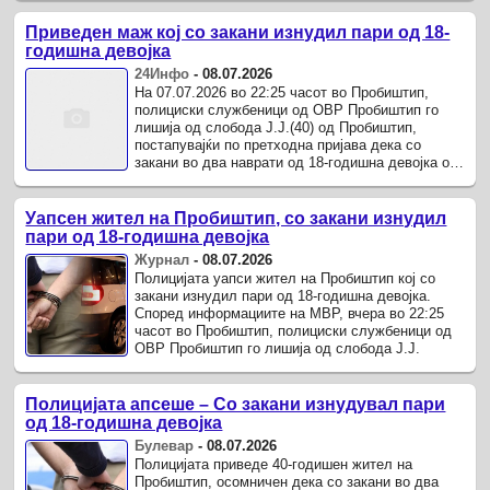
Приведен маж кој со закани изнудил пари од 18-
годишна девојка
24Инфо
-
08.07.2026
На 07.07.2026 во 22:25 часот во Пробиштип,
полициски службеници од ОВР Пробиштип го
лишија од слобода Ј.Ј.(40) од Пробиштип,
постапувајќи по претходна пријава дека со
закани во два наврати од 18-годишна девојка од
Пробиштип изнудил да му даде пари.
Уапсен жител на Пробиштип, со закани изнудил
пари од 18-годишна девојка
Журнал
-
08.07.2026
Полицијата уапси жител на Пробиштип кој со
закани изнудил пари од 18-годишна девојка.
Според информациите на МВР, вчера во 22:25
часот во Пробиштип, полициски службеници од
ОВР Пробиштип го лишија од слобода Ј.Ј.
Полицијата апсеше – Со закани изнудувал пари
од 18-годишна девојка
Булевар
-
08.07.2026
Полицијата приведе 40-годишен жител на
Пробиштип, осомничен дека со закани во два