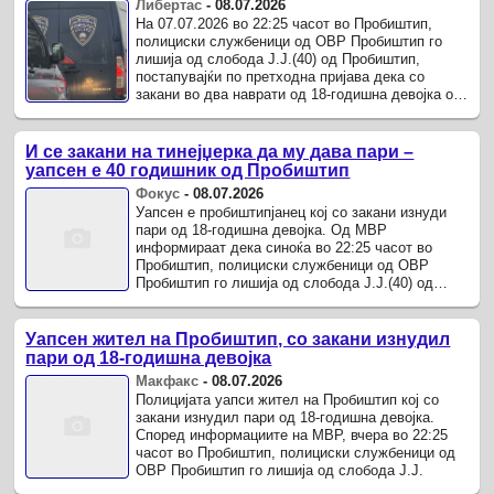
Либертас
-
08.07.2026
На 07.07.2026 во 22:25 часот во Пробиштип,
полициски службеници од ОВР Пробиштип го
лишија од слобода Ј.Ј.(40) од Пробиштип,
постапувајќи по претходна пријава дека со
закани во два наврати од 18-годишна девојка од
Пробиштип изнудил да му даде пари.
И се закани на тинејџерка да му дава пари –
уапсен е 40 годишник од Пробиштип
Фокус
-
08.07.2026
Уапсен е пробиштипјанец кој со закани изнуди
пари од 18-годишна девојка. Од МВР
информираат дека синоќа во 22:25 часот во
Пробиштип, полициски службеници од ОВР
Пробиштип го лишија од слобода Ј.Ј.(40) од
Пробиштип, постапувајќи по претходна пријава
дека со закани во два наврати ...
Уапсен жител на Пробиштип, со закани изнудил
пари од 18-годишна девојка
Макфакс
-
08.07.2026
Полицијата уапси жител на Пробиштип кој со
закани изнудил пари од 18-годишна девојка.
Според информациите на МВР, вчера во 22:25
часот во Пробиштип, полициски службеници од
ОВР Пробиштип го лишија од слобода Ј.Ј.