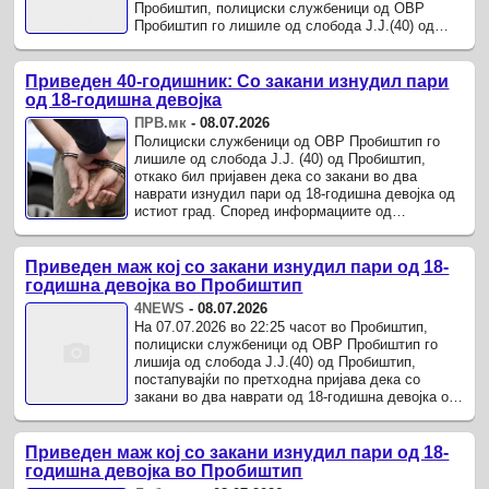
Пробиштип, полициски службеници од ОВР
Пробиштип го лишиле од слобода Ј.Ј.(40) од
Пробиштип, постапувајќи по претходна пријава
дека со закани во два ...
Приведен 40-годишник: Со закани изнудил пари
од 18-годишна девојка
ПРВ.мк
-
08.07.2026
Полициски службеници од ОВР Пробиштип го
лишиле од слобода Ј.Ј. (40) од Пробиштип,
откако бил пријавен дека со закани во два
наврати изнудил пари од 18-годишна девојка од
истиот град. Според информациите од
Министерството за внатрешни работи,
приведувањето било извршено на 7 ...
Приведен маж кој со закани изнудил пари од 18-
годишна девојка во Пробиштип
4NEWS
-
08.07.2026
На 07.07.2026 во 22:25 часот во Пробиштип,
полициски службеници од ОВР Пробиштип го
лишија од слобода Ј.Ј.(40) од Пробиштип,
постапувајќи по претходна пријава дека со
закани во два наврати од 18-годишна девојка од
Пробиштип изнудил да му даде пари.
Приведен маж кој со закани изнудил пари од 18-
годишна девојка во Пробиштип