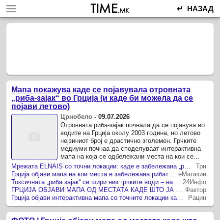
↵ НАЗАД
Мапа покажува каде се појавувала отровната
„риба-зајак“ во Грција (и каде би можела да се
појави летово)
Црнобело
-
09.07.2026
Отровната риба-зајак почнала да се појавува во
водите на Грција околу 2003 година, но летово
нејзиниот број е драстично зголемен. Грчките
медиуми почнаа да споделуваат интерактивна
мапа на која се одбележани места на кои се
појавувала рибата низ годините.
Мрежата ELNAIS со точни локации: каде е забележана „рибата зајак“ во Грција
Трн
Грција објави мапа на кои места е забележана рибата-зајак, ја има речиси секаде
еМагазин
Токсичната „риба зајак“ се шири низ грчките води – научниците предупредуваат на сериозна закана
24Инфо
ГРЦИЈА ОБЈАВИ МАПА ОД МЕСТАТА КАДЕ ШТО ЈА ИМА ОПАСНАТА РИБА ЗАЈАК: Проверете дали ја има на местото каде што ќе одите на одмор!
Фактор
Грција објави интерактивна мапа со точните локации каде што е забележана „рибата зајак“
Рацин