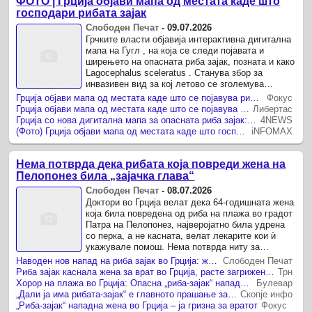
ФОТО | Грција објави мапа од местата каде што
господари рибата зајак
Слободен Печат
-
09.07.2026
Грчките власти објавија интерактивна дигитална
мапа на Гугл , на која се следи појавата и
ширењето на опасната риба зајак, позната и како
Lagocephalus sceleratus . Станува збор за
инвазивен вид за кој летово се зголемува
вниманието, особено поради неговото присуство
Грција објави мапа од местата каде што се појавува рибата зајак
Фокус
во грчките ...
Грција објави мапа од местата каде што се појавува рибата зајак
Либертас
Грција со нова дигитална мапа за опасната риба зајак: Еве каде е забележана
4NEWS
(Фото) Грција објави мапа од местата каде што господари рибата зајак
iNFOMAX
Нема потврда дека рибата која повреди жена на
Пелопонез била „зајачка глава“
Слободен Печат
-
08.07.2026
Доктори во Грција велат дека 64-годишната жена
која била повредена од риба на плажа во градот
Патра на Пелопонез, најверојатно била удрена
со перка, а не касната, велат лекарите кои ѝ
укажувале помош. Нема потврда ниту за
шпекулацијата дека станува збор за напад на
Наводен нов напад на риба зајак во Грција: жена има повреда на вратот
Слободен Печат
рибата ...
Риба зајак каснала жена за врат во Грција, расте загриженоста на плажите
Трн
Хорор на плажа во Грција: Опасна „риба-зајак“ нападна жена и ја гризна за вратот
Булевар
„Дали ја има рибата-зајак“ е главното прашање за сите кои се враќаат од одмор во Грција - Втор случај на каснување
Скопје инфо
„Риба-зајак“ нападна жена во Грција – ја гризна за вратот
Фокус