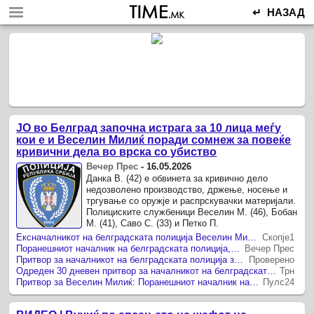
↵ НАЗАД
ЈО во Белград започна истрага за 10 лица меѓу
кои е и Веселин Милиќ поради сомнеж за повеќе
кривични дела во врска со убиство
Вечер Прес
-
16.05.2026
Данка В. (42) е обвинета за кривично дело
недозволено производство, држење, носење и
тргување со оружје и распрскувачки материјали.
Полициските службеници Веселин М. (46), Бобан
М. (41), Саво С. (33) и Петко П.
Ексначалникот на белградската полиција Вeселин Милиќ оди во притвор
Скопје1
Поранешниот началник на белградската полиција, осомничен за прикривање убиство, останува во притвор
Вечер Прес
Притвор за началникот на белградската полиција за прикривање убиство
Проверено
Одреден 30 дневен притвор за началникот на белградската полиција
Трн
Притвор за Веселин Милиќ: Поранешниот началник на белградската полиција останува зад решетки
Пулс24