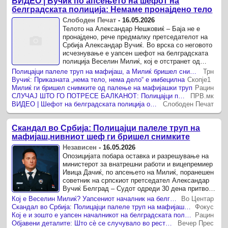
ВИДЕО | Вучиќ по апсењето на шефот на
белградската полиција: Немаме пронајдено тело
Слободен Печат
-
16.05.2026
Телото на Александар Нешковиќ – Баја не е
пронајдено, рече предмалку претседателот на
Србија Александар Вучиќ. Во врска со неговото
исчезнување е уапсен шефот на белградската
полиција Веселин Милиќ, кој е отстранет од
позицијата и доби 30-дневен ...
Полицајци палеле труп на мафијаш, а Милиќ бришел снимки од убиство
Трн
Вучиќ: Приказната „нема тело, нема дело“ е имбецилна
Скопје1
Милиќ ги бришел снимките од палење на мафијашки труп
Рацин
СЛУЧАЈ ШТО ГО ПОТРЕСЕ БАЛКАНОТ: Полицајци палеле труп на мафијаш - дали е ова доказ дека и полицијата ја прикрива мафијата?
ПРВ.мк
ВИДЕО | Шефот на белградската полиција оди во 30-дневен притвор за прикривање убиство
Слободен Печат
Скандал во Србија: Полицајци палеле труп на
мафијаш,нивниот шеф ги бришел снимките
Независен
-
16.05.2026
Опозицијата побара оставка и разрешување на
министерот за внатрешни работи и вицепремиер
Ивица Дачиќ, по апсењето на Милиќ, поранешен
советник на српскиот претседател Александар
Вучиќ Белград – Судот одреди 30 дена притвор
за Веселин Милиќ, началник ...
Кој е Веселин Милиќ? Уапсениот началник на белградската полиција беше во центарот на вниманието по масакрот во „Рибникар“
Во Центар
Скандал во Србија: Полицајци палеле труп на мафијаш, нивниот шеф ги бришел снимките
Фокус
Кој е и зошто е уапсен началникот на белградската полиција, Веселин Милиќ?
Рацин
Објавени деталите: Што сѐ се случувало во ресторанот на Сењак што доведе до апсењето на началникот на белградската полиција, Веселин Милиќ
Вечер Прес