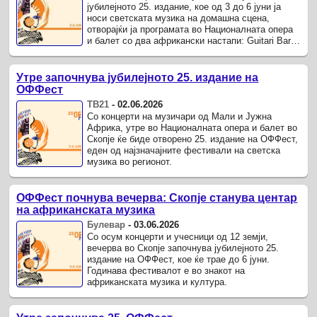
јубилејното 25. издание, кое од 3 до 6 јуни ја
носи светската музика на домашна сцена,
отворајќи ја програмата во Националната опера
и балет со два африкански настапи: Guitari Baro
во 20 часот и ...
Утре започнува јубилејното 25. издание на
ОФФест
ТВ21
-
02.06.2026
Со концерти на музичари од Мали и Јужна
Африка, утре во Националната опера и балет во
Скопје ќе биде отворено 25. издание на ОФФест,
еден од најзначајните фестивали на светска
музика во регионот.
ОФФест почнува вечерва: Скопје станува центар
на африканската музика
Булевар
-
03.06.2026
Со осум концерти и учесници од 12 земји,
вечерва во Скопје започнува јубилејното 25.
издание на ОФФест, кое ќе трае до 6 јуни.
Годинава фестивалот е во знакот на
африканската музика и култура.