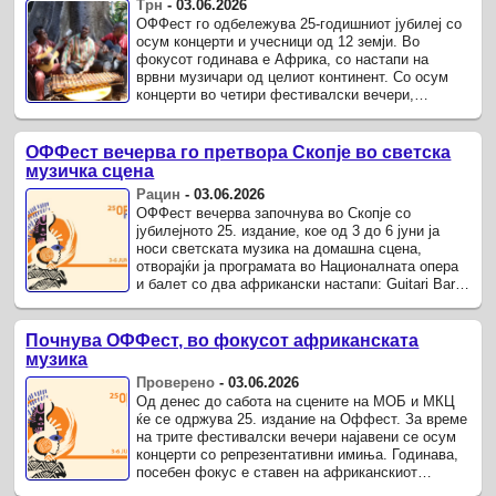
Трн
-
03.06.2026
ОФФест го одбележува 25-годишниот јубилеј со
осум концерти и учесници од 12 земји. Во
фокусот годинава е Африка, со настапи на
врвни музичари од целиот континент. Со осум
концерти во четири фестивалски вечери,
вечерва започнува јубилејното 25.
ОФФест вечерва го претвора Скопје во светска
музичка сцена
Рацин
-
03.06.2026
ОФФест вечерва започнува во Скопје со
јубилејното 25. издание, кое од 3 до 6 јуни ја
носи светската музика на домашна сцена,
отворајќи ја програмата во Националната опера
и балет со два африкански настапи: Guitari Baro
во 20 часот и ...
Почнува ОФФест, во фокусот африканската
музика
Проверено
-
03.06.2026
Од денес до сабота на сцените на МОБ и МКЦ
ќе се одржува 25. издание на Оффест. За време
на трите фестивалски вечери најавени се осум
концерти со репрезентативни имиња. Годинава,
посебен фокус е ставен на африканскиот
континент.