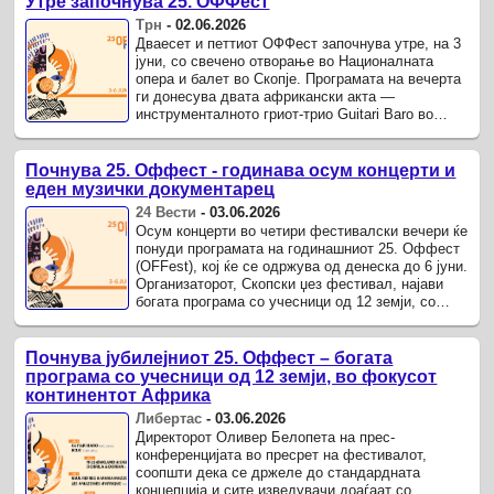
Утре започнува 25. ОФФест
Трн
-
02.06.2026
Дваесет и петтиот ОФФест започнува утре, на 3
јуни, со свечено отворање во Националната
опера и балет во Скопје. Програмата на вечерта
ги донесува двата африкански акта —
инструменталното гриот-трио Guitari Baro во
20:00 и јужноафриканската група ...
Почнува 25. Оффест - годинава осум концерти и
еден музички документарец
24 Вести
-
03.06.2026
Осум концерти во четири фестивалски вечери ќе
понуди програмата на годинашниот 25. Оффест
(OFFest), кој ќе се одржува од денеска до 6 јуни.
Организаторот, Скопски џез фестивал, најави
богата програма со учесници од 12 земји, со
посебен акцент на ...
Почнува јубилејниот 25. Оффест – богата
програма со учесници од 12 земји, во фокусот
континентот Африка
Либертас
-
03.06.2026
Директорот Оливер Белопета на прес-
конференцијата во пресрет на фестивалот,
соопшти дека се држеле до стандардната
концепција и сите изведувачи доаѓаат со