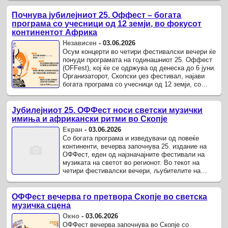
Почнува јубилејниот 25. Оффест – богата
програма со учесници од 12 земји, во фокусот
континентот Африка
Независен
-
03.06.2026
Осум концерти во четири фестивалски вечери ќе
понуди програмата на годинашниот 25. Оффест
(OFFest), кој ќе се одржува од денеска до 6 јуни.
Организаторот, Скопски џез фестивал, најави
богата програма со учесници од 12 земји, со
посебен акцент на ...
Јубилејниот 25. ОФФест носи светски музички
имиња и африкански ритми во Скопје
Екран
-
03.06.2026
Со богата програма и изведувачи од повеќе
континенти, вечерва започнува 25. издание на
ОФФест, еден од најзначајните фестивали на
музиката на светот во регионот. Во текот на
четири фестивалски вечери, љубителите на
различни музички култури ќе имаат ...
ОФФест вечерва го претвора Скопје во светска
музичка сцена
Окно
-
03.06.2026
ОФФест вечерва започнува во Скопје со