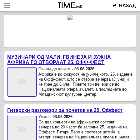
↵ НАЗАД
МУЗИЧАРИ ОД МАЛИ, ГВИНЕЈА И ЈУЖНА
АФРИКА ГО ОТВОРААТ 25. ОФФ-ФЕСТ
Сакам да кажам
-
03.06.2026
Африка е во фокусот на јубилејното, 25. издание
на Офф-фест, што се отвора вечерва (3 јуни) и
ќе трае до 6 јуни. Првите три вечери се во
Националната опера и балет, а последната во
Младинскиот културен центар.
Гитарски разговори за почеток на 25. Оффест
Умно
-
03.06.2026
Со два концерти на африкански состави,
вечерва во 20 часот ќе започне 25. издание на
Оффест. Гитари Баро е составот што ќе ја
отвори вечерва во Националната опера и балет.