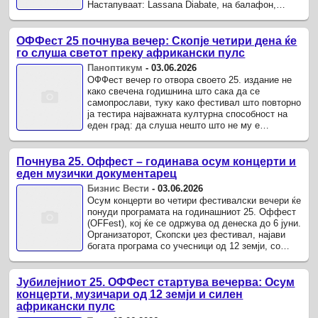
Настапуваат: Lassana Diabate, на балафон,
Gaossou Kouyate на гитар и Mamadou ...
ОФФест 25 почнува вечер: Скопје четири дена ќе
го слуша светот преку африкански пулс
Паноптикум
-
03.06.2026
ОФФест вечер го отвора своето 25. издание не
како свечена годишнина што сака да се
самопрослави, туку како фестивал што повторно
ја тестира најважната културна способност на
еден град: да слуша нешто што не му е
секојдневно, но може да му стане ...
Почнува 25. Оффест – годинава осум концерти и
еден музички документарец
Бизнис Вести
-
03.06.2026
Осум концерти во четири фестивалски вечери ќе
понуди програмата на годинашниот 25. Оффест
(OFFest), кој ќе се одржува од денеска до 6 јуни.
Организаторот, Скопски џез фестивал, најави
богата програма со учесници од 12 земји, со
посебен акцент на ...
Јубилејниот 25. ОФФест стартува вечерва: Осум
концерти, музичари од 12 земји и силен
африкански пулс