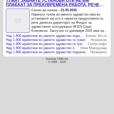
ТУЖАТ ЈАВНИТЕ УСТАНОВИ ОТИ НЕ ИМ
ПЛАЌААТ ЗА ПРЕКУВРЕМЕНА РАБОТА, РЕЧЕ
КЛЕКОВСКИ
Сакам да кажам
-
21.05.2026
Најмногу тужби во јавното здравство има во
установите кај што е најниска продуктивноста,
рече денеска директорот на Фондот за
здравствено осигурување (ФЗО) Сашо
Клековски. Заклучно со декември 2025 има над
1.800 вработени кои водат судски спорови ...
Над 1.800 вработени во јавното здравство поднеле судски тужби против своите установи
Бизнис Вести
Над 1.800 вработени во јавното здравство ги тужат установите во кои работат
Независен
Над 1.800 вработени во јавното здравство ги тужат установите во кои работат
Скопје инфо
Над 1.800 вработени во јавното здравство поднеле судски тужби против своите установи
Нова Македонија
Над 1.800 вработени во јавното здравство поднеле судски тужби против своите установи
Проверено
Desktop TIME.mk
© 2008 - 2026