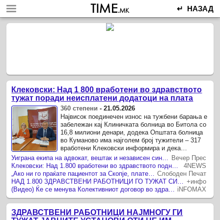
↵ НАЗАД
Клековски: Над 1 800 вработени во здравството
тужат поради неисплатени додатоци на плата
360 степени
-
21.05.2026
Највисок поединечен износ на тужбени барања е
забележан кај Клиничката болница во Битола со
16,8 милиони денари, додека Општата болница
во Куманово има најголем број тужители – 317
вработени Клековски информира и дека
Министерството за здравство ...
Уиграна екипа на адвокат, вештак и независен синдикат од Штип подучуваат здравствени работници како да тужат
Вечер Прес
Клековски: Над 1.800 вработени во здравството поднесоа тужи за неисплатени додатоци на плата
4NEWS
„Ако ни го праќате пациентот за Скопје, платете од вашиот буџет“ – најзафатените болници бараат да се воведе сервисен упат
Слободен Печат
НАД 1.800 ЗДРАВСТВЕНИ РАБОТНИЦИ ГО ТУЖАТ СИСТЕМОТ Побаруваат повеќе од 2 милиони евра за дежурства и за бонуси
+инфо
(Видео) Ќе се менува Колективниот договор во здравство за да се заштитат болниците од тужби од вработените
iNFOMAX
ЗДРАВСТВЕНИ РАБОТНИЦИ НАЈМНОГУ ГИ