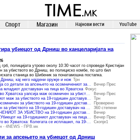
TIME.mk
ВЕСТИ
NEWS
Спорт
Магазин
Најнови вести
YouTube
тира убиецот од Дрниш во канцеларијата на
26
 грб, полицијата утрово околу 10:30 часот го спроведе Кристијан
н за убиството во Дрниш, во полициско комбе, по што бил
иската станица во Шибеник за понатамошна постапка.
Дрниш, кај него најдени оружје и нож
Трн
Хрватската полиција со детали за апсењето на осомничениот за убиството на 19-годишникот: Еве што е пронајдено во неговата куќа
Вечер Прес
на младиот доставувач на пица во Хрватска
Фокус
Полициските сили во Хрватска уапсија маж осомничен за убиство на 19-годишен доставувач на пица
Вечер Прес
Уапсен осомничениот маж за убиството на 19-годишен доставувач на пица во Хрватска
Трн
Хрватска: Уапсен осомничен за убиството на 19-годишен доставувач на пица
Проверено
Уапсен е осомничен за убиството на 19-годишен доставувач на пица во Хрватска
360 степени
УАПСЕН ОСОМНИЧЕНИОТ ЗА УБИСТВО на 19-годишен доставувач на пица во Хрватска
Вечер
Ужас во Хрватска: Убиецот на 19-годишниот доставувач на пица, лежел во затвор за убиство на девојка
Вечер Прес
Детали за убиството во Хрватска: Колегата се исплашил, па 19-годишникот отишол на фатална достава
Скопје1
н
-
4NEWS
-
ПРВ.мк
ли за апсењето на убиецот од Дрниш