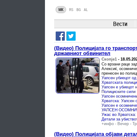
MK
RS
BG
AL
Вести
(Видео) Полицијата го транспор
државниот обвинител
Скопје1
-
18.05.20
Со врзани раце зад
Алексиќ, осомниче
пренесен во полиц
Уапсен убиецот од 
Уапсен е убиецот 
+инфо
-
Вечер
-
Тр
(Видео) Полицијата објави дета