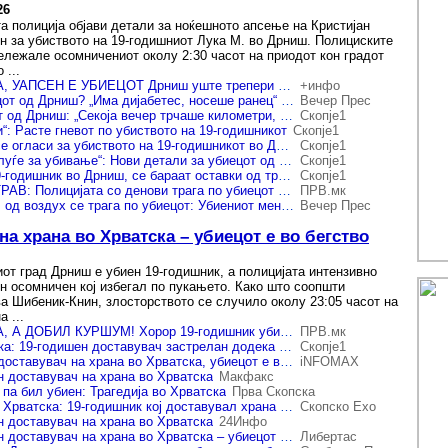
26
а полиција објави детали за ноќешното апсење на Кристијан
н за убиството на 19-годишниот Лука М. во Дрниш. Полициските
ележале осомничениот околу 2:30 часот на приодот кон градот
 ...
КРАЈ НА ДРАМАТА, УАПСЕН Е УБИЕЦОТ Дрниш уште трепери по 24-часовната полициска опсада
+инфо
Каде се крие убиецот од Дрниш? „Има дијабетес, носеше ранец“ Мештаните и предходно живееле во страв – имал список за ликвидација, се заканувал
Вечер Прес
Сосетка на убиецот од Дрниш: „Секоја вечер трчаше километри, го знае секој дел од овој крај“
Скопје1
“: Расте гневот по убиството на 19-годишникот
Скопје1
Обвинителството се огласи за убиството на 19-годишникот во Дрниш
Скопје1
„Имаше список со луѓе за убивање“: Нови детали за убиецот од Дрниш
Скопје1
По убиството на 19-годишник во Дрниш, се бараат оставки од тројца хрватски министри
Скопје1
ЖИТЕЛИТЕ ВО СТРАВ: Полицијата со денови трага по убиецот - еве каде последно е виден!
ПРВ.мк
Дрниш под опсада, од воздух се трага по убиецот: Убиениот менувал колега кој се плашел да изврши достава на адресата
Вечер Прес
на храна во Хрватска – убиецот е во бегство
иот град Дрниш е убиен 19-годишник, а полицијата интензивно
ен осомничен кој избегал по пукањето. Како што соопшти
а Шибеник-Книн, злосторството се случило околу 23:05 часот на
 ...
ДОСТАВИЛ ХРАНА, А ДОБИЛ КУРШУМ! Хорор 19-годишник убиен пред куќа - Еве ги деталите
ПРВ.мк
Убиство во Хрватска: 19-годишен доставувач застрелан додека носел храна
Скопје1
Убиен 19-годишен доставувач на храна во Хрватска, убиецот е во бегство
iNFOMAX
н доставувач на храна во Хрватска
Макфакс
 па бил убиен: Трагедија во Хрватска
Прва Скопска
Убиство ја потресе Хрватска: 19-годишник кој доставувал храна е убиен од 50-годишник, се трага по убиецот
Скопско Ехо
н доставувач на храна во Хрватска
24Инфо
Убиен е 19-годишен доставувач на храна во Хрватска – убиецот е во бегство
Либертас