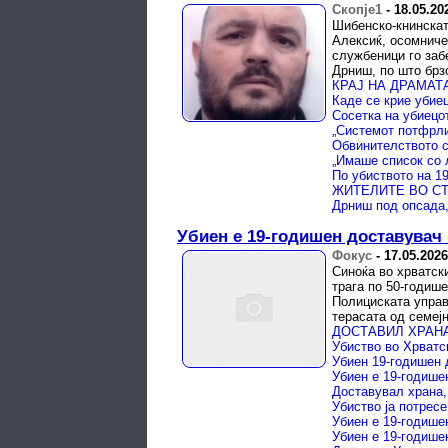
Скопје1
-
18.05.20
Шибенско-книнскат
Алексиќ, осомниче
службеници го заб
Дрниш, по што брзо
„Системот потфрли
Убиен е 19-годишен доставувач 
Фокус
-
17.05.2026
Синоќа во хрватск
трага по 50-годиш
Полициската управ
терасата од семејна
Убиен е 19-годише
Доставувал храна,
Убиен е 19-годише