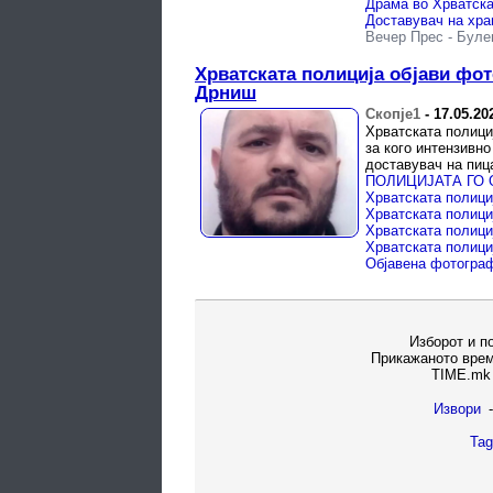
Вечер Прес
-
Буле
Хрватската полиција објави фот
Дрниш
Скопје1
-
17.05.20
Хрватската полици
за кого интензивно
доставувач на пиц
Изборот и п
Прикажаното врем
TIME.mk 
Извори
-
Tag