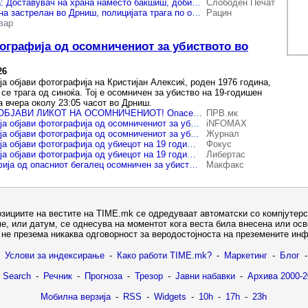
Драма во Хрватска: Доставувач на храна наместо бакшиш, добил куршум и починал
Слободен Печат
Доставувач на храна застрелан во Дрниш, полицијата трага по осомничениот
Рацин
вар
ографија од осомничениот за убиството во
26
ја објави фотографија на Кристијан Алексиќ, роден 1976 година,
 се трага од синоќа. Тој е осомничен за убиство на 19-годишен
а вчера околу 23:05 часот во Дрниш.
ПОЛИЦИЈАТА ГО ОБЈАВИ ЛИКОТ НА ОСОМНИЧЕНИОТ! Опасен бегалец во голема потера - Не му се приближувајте ако го видите
ПРВ.мк
Хрватската полиција објави фотографија од осомничениот за убиството на 19 годишниот доставувач на пица
iNFOMAX
Хрватската полиција објави фотографија од осомничениот за убиството на 19 годишниот доставувач на пица
Журнал
Хрватската полиција објави фотографија од убиецот на 19 годишниот доставувач на пица
Фокус
Хрватската полиција објави фотографија од убиецот на 19 годишниот доставувач на пица
Либертас
Објавена фотографија од опасниот бегалец осомничен за убиството за доставувачот на пица
Макфакс
озициите на вестите на TIME.mk се одредуваат автоматски со компјутерс
е, или датум, се однесува на моментот кога веста била внесена или ос
не презема никаква одговорност за веродостојноста на преземените ин
Услови за индексирање
-
Како работи TIME.mk?
-
Маркетинг
-
Блог
-
 Search
-
Речник
-
Прогноза
-
Трезор
-
Јавни набавки
-
Архива 2000-2
Мобилна верзија
-
RSS
-
Widgets
-
10h
-
17h
-
23h