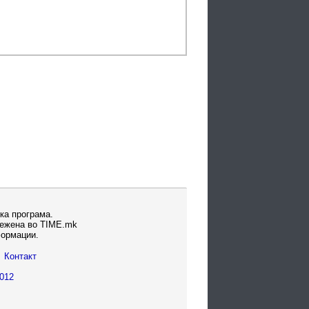
ка програма.
вежена во TIME.mk
формации.
Контакт
012